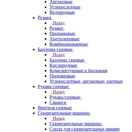
Аргоновые
Углекислотные
Водородные
Резаки
Назад
Резаки
Пропановые
Ацетиленовые
Комбинированные
Баллоны газовые
Назад
Баллоны газовые
Кислородные
Комплектующие к баллонам
Пропановые
Углекислотные, аргоновые, азотные
Рукава газовые
Назад
Рукава газовые
Саранск
Вентиля газовые
Газорезательные машины
Назад
Газорезательные машины
Сопла для газорезательных машин