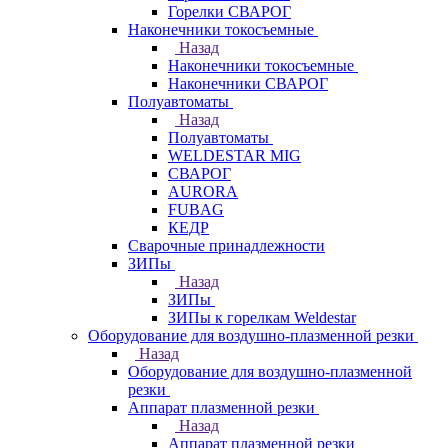
Горелки СВАРОГ
Наконечники токосъемные
Назад
Наконечники токосъемные
Наконечники СВАРОГ
Полуавтоматы
Назад
Полуавтоматы
WELDESTAR MIG
СВАРОГ
AURORA
FUBAG
КЕДР
Сварочные принадлежности
ЗИПы
Назад
ЗИПы
ЗИПы к горелкам Weldestar
Оборудование для воздушно-плазменной резки
Назад
Оборудование для воздушно-плазменной
резки
Аппарат плазменной резки
Назад
Аппарат плазменной резки