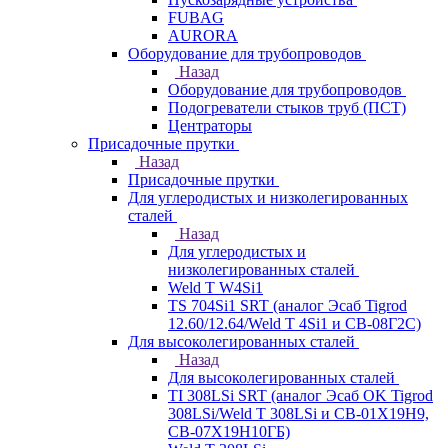
FUBAG
AURORA
Оборудование для трубопроводов
Назад
Оборудование для трубопроводов
Подогреватели стыков труб (ПСТ)
Центраторы
Присадочные прутки
Назад
Присадочные прутки
Для углеродистых и низколегированных
сталей
Назад
Для углеродистых и
низколегированных сталей
Weld T W4Si1
TS 704Si1 SRT (аналог Эсаб Tigrod
12.60/12.64/Weld T 4Si1 и СВ-08Г2С)
Для высоколегированных сталей
Назад
Для высоколегированных сталей
TI 308LSi SRT (аналог Эсаб OK Tigrod
308LSi/Weld T 308LSi и СВ-01Х19Н9,
СВ-07Х19Н10ГБ)