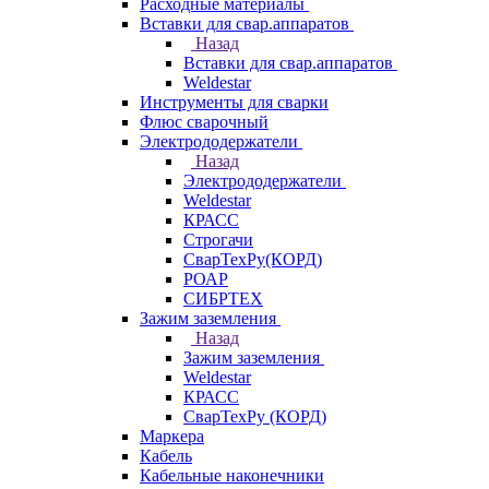
Расходные материалы
Вставки для свар.аппаратов
Назад
Вставки для свар.аппаратов
Weldestar
Инструменты для сварки
Флюс сварочный
Электрододержатели
Назад
Электрододержатели
Weldestar
КРАСС
Строгачи
СварТехРу(КОРД)
РОАР
СИБРТЕХ
Зажим заземления
Назад
Зажим заземления
Weldestar
КРАСС
СварТехРу (КОРД)
Маркера
Кабель
Кабельные наконечники