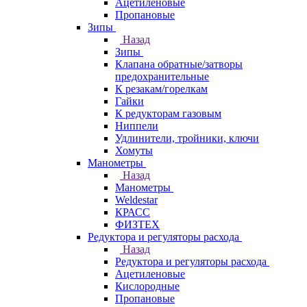
Ацетиленовые
Пропановые
Зипы
Назад
Зипы
Клапана обратные/затворы
предохранительные
К резакам/горелкам
Гайки
К редукторам газовым
Ниппели
Удлинители, тройники, ключи
Хомуты
Манометры
Назад
Манометры
Weldestar
КРАСС
ФИЗТЕХ
Редуктора и регуляторы расхода
Назад
Редуктора и регуляторы расхода
Ацетиленовые
Кислородные
Пропановые