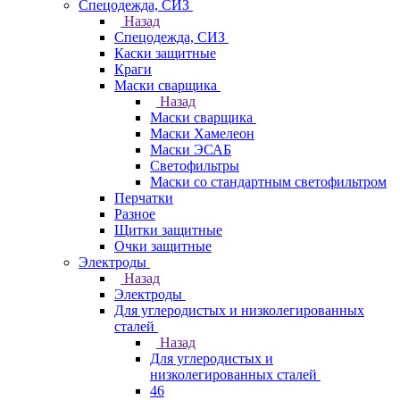
Спецодежда, СИЗ
Назад
Спецодежда, СИЗ
Каски защитные
Краги
Маски сварщика
Назад
Маски сварщика
Маски Хамелеон
Маски ЭСАБ
Светофильтры
Маски со стандартным светофильтром
Перчатки
Разное
Щитки защитные
Очки защитные
Электроды
Назад
Электроды
Для углеродистых и низколегированных
сталей
Назад
Для углеродистых и
низколегированных сталей
46