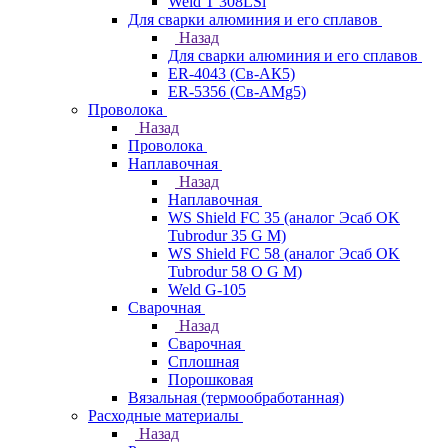
Weld T 308LSi
Для сварки алюминия и его сплавов
Назад
Для сварки алюминия и его сплавов
ER-4043 (Св-АК5)
ER-5356 (Св-АМg5)
Проволока
Назад
Проволока
Наплавочная
Назад
Наплавочная
WS Shield FC 35 (аналог Эсаб OK
Tubrodur 35 G M)
WS Shield FC 58 (аналог Эсаб OK
Tubrodur 58 O G M)
Weld G-105
Сварочная
Назад
Сварочная
Сплошная
Порошковая
Вязальная (термообработанная)
Расходные материалы
Назад