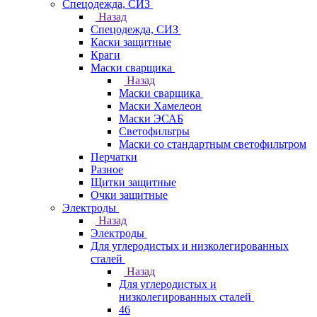
Спецодежда, СИЗ
Назад
Спецодежда, СИЗ
Каски защитные
Краги
Маски сварщика
Назад
Маски сварщика
Маски Хамелеон
Маски ЭСАБ
Светофильтры
Маски со стандартным светофильтром
Перчатки
Разное
Щитки защитные
Очки защитные
Электроды
Назад
Электроды
Для углеродистых и низколегированных
сталей
Назад
Для углеродистых и
низколегированных сталей
46