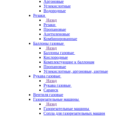
Аргоновые
Углекислотные
Водородные
Резаки
Назад
Резаки
Пропановые
Ацетиленовые
Комбинированные
Баллоны газовые
Назад
Баллоны газовые
Кислородные
Комплектующие к баллонам
Пропановые
Углекислотные, аргоновые, азотные
Рукава газовые
Назад
Рукава газовые
Саранск
Вентиля газовые
Газорезательные машины
Назад
Газорезательные машины
Сопла для газорезательных машин