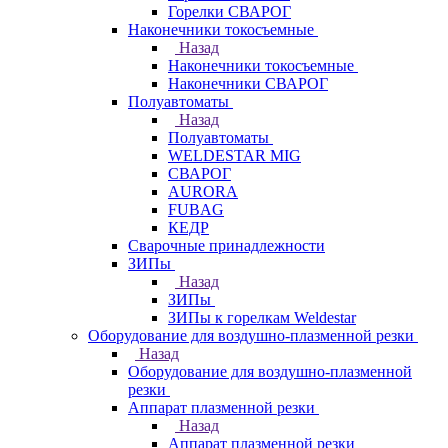
Горелки СВАРОГ
Наконечники токосъемные
Назад
Наконечники токосъемные
Наконечники СВАРОГ
Полуавтоматы
Назад
Полуавтоматы
WELDESTAR MIG
СВАРОГ
AURORA
FUBAG
КЕДР
Сварочные принадлежности
ЗИПы
Назад
ЗИПы
ЗИПы к горелкам Weldestar
Оборудование для воздушно-плазменной резки
Назад
Оборудование для воздушно-плазменной
резки
Аппарат плазменной резки
Назад
Аппарат плазменной резки