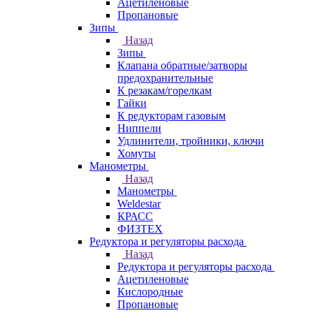
Ацетиленовые
Пропановые
Зипы
Назад
Зипы
Клапана обратные/затворы
предохранительные
К резакам/горелкам
Гайки
К редукторам газовым
Ниппели
Удлинители, тройники, ключи
Хомуты
Манометры
Назад
Манометры
Weldestar
КРАСС
ФИЗТЕХ
Редуктора и регуляторы расхода
Назад
Редуктора и регуляторы расхода
Ацетиленовые
Кислородные
Пропановые