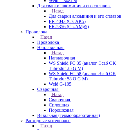
Weld T 308LSi
Для сварки алюминия и его сплавов
Назад
Для сварки алюминия и его сплавов
ER-4043 (Св-АК5)
ER-5356 (Св-АМg5)
Проволока
Назад
Проволока
Наплавочная
Назад
Наплавочная
WS Shield FC 35 (аналог Эсаб OK
Tubrodur 35 G M)
WS Shield FC 58 (аналог Эсаб OK
Tubrodur 58 O G M)
Weld G-105
Сварочная
Назад
Сварочная
Сплошная
Порошковая
Вязальная (термообработанная)
Расходные материалы
Назад