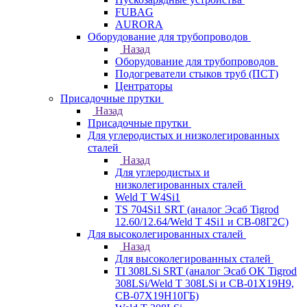
FUBAG
AURORA
Оборудование для трубопроводов
Назад
Оборудование для трубопроводов
Подогреватели стыков труб (ПСТ)
Центраторы
Присадочные прутки
Назад
Присадочные прутки
Для углеродистых и низколегированных
сталей
Назад
Для углеродистых и
низколегированных сталей
Weld T W4Si1
TS 704Si1 SRT (аналог Эсаб Tigrod
12.60/12.64/Weld T 4Si1 и СВ-08Г2С)
Для высоколегированных сталей
Назад
Для высоколегированных сталей
TI 308LSi SRT (аналог Эсаб OK Tigrod
308LSi/Weld T 308LSi и СВ-01Х19Н9,
СВ-07Х19Н10ГБ)