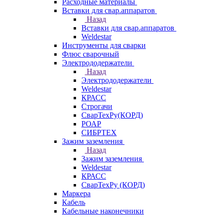
Расходные материалы
Вставки для свар.аппаратов
Назад
Вставки для свар.аппаратов
Weldestar
Инструменты для сварки
Флюс сварочный
Электрододержатели
Назад
Электрододержатели
Weldestar
КРАСС
Строгачи
СварТехРу(КОРД)
РОАР
СИБРТЕХ
Зажим заземления
Назад
Зажим заземления
Weldestar
КРАСС
СварТехРу (КОРД)
Маркера
Кабель
Кабельные наконечники