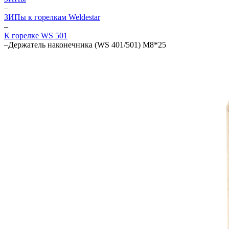
–
ЗИПы к горелкам Weldestar
–
К горелке WS 501
–
Держатель наконечника (WS 401/501) М8*25