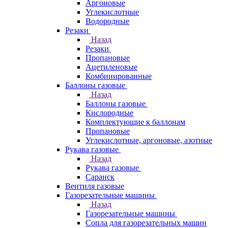
Аргоновые
Углекислотные
Водородные
Резаки
Назад
Резаки
Пропановые
Ацетиленовые
Комбинированные
Баллоны газовые
Назад
Баллоны газовые
Кислородные
Комплектующие к баллонам
Пропановые
Углекислотные, аргоновые, азотные
Рукава газовые
Назад
Рукава газовые
Саранск
Вентиля газовые
Газорезательные машины
Назад
Газорезательные машины
Сопла для газорезательных машин