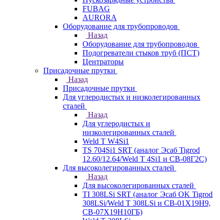
FUBAG
AURORA
Оборудование для трубопроводов
Назад
Оборудование для трубопроводов
Подогреватели стыков труб (ПСТ)
Центраторы
Присадочные прутки
Назад
Присадочные прутки
Для углеродистых и низколегированных
сталей
Назад
Для углеродистых и
низколегированных сталей
Weld T W4Si1
TS 704Si1 SRT (аналог Эсаб Tigrod
12.60/12.64/Weld T 4Si1 и СВ-08Г2С)
Для высоколегированных сталей
Назад
Для высоколегированных сталей
TI 308LSi SRT (аналог Эсаб OK Tigrod
308LSi/Weld T 308LSi и СВ-01Х19Н9,
СВ-07Х19Н10ГБ)