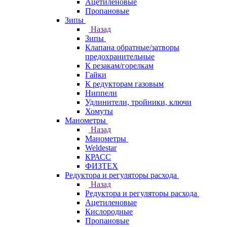
Ацетиленовые
Пропановые
Зипы
Назад
Зипы
Клапана обратные/затворы
предохранительные
К резакам/горелкам
Гайки
К редукторам газовым
Ниппели
Удлинители, тройники, ключи
Хомуты
Манометры
Назад
Манометры
Weldestar
КРАСС
ФИЗТЕХ
Редуктора и регуляторы расхода
Назад
Редуктора и регуляторы расхода
Ацетиленовые
Кислородные
Пропановые