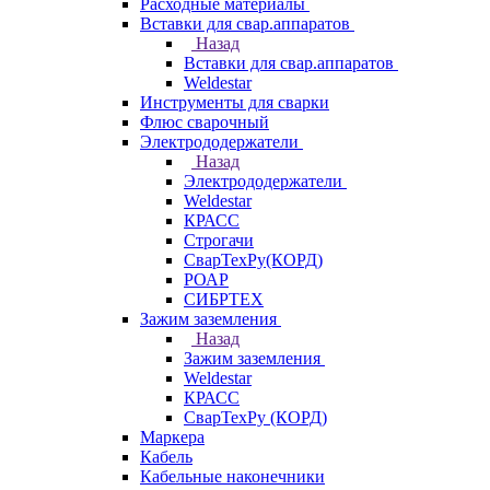
Расходные материалы
Вставки для свар.аппаратов
Назад
Вставки для свар.аппаратов
Weldestar
Инструменты для сварки
Флюс сварочный
Электрододержатели
Назад
Электрододержатели
Weldestar
КРАСС
Строгачи
СварТехРу(КОРД)
РОАР
СИБРТЕХ
Зажим заземления
Назад
Зажим заземления
Weldestar
КРАСС
СварТехРу (КОРД)
Маркера
Кабель
Кабельные наконечники