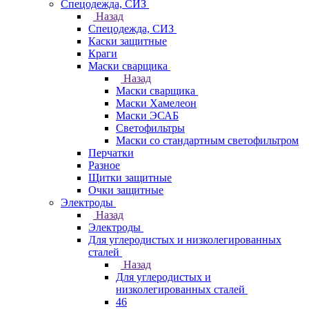
Спецодежда, СИЗ
Назад
Спецодежда, СИЗ
Каски защитные
Краги
Маски сварщика
Назад
Маски сварщика
Маски Хамелеон
Маски ЭСАБ
Светофильтры
Маски со стандартным светофильтром
Перчатки
Разное
Щитки защитные
Очки защитные
Электроды
Назад
Электроды
Для углеродистых и низколегированных
сталей
Назад
Для углеродистых и
низколегированных сталей
46