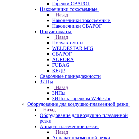
Горелки СВАРОГ
Наконечники токосъемные
Назад
Наконечники токосъемные
Наконечники СВАРОГ
Полуавтоматы
Назад
Полуавтоматы
WELDESTAR MIG
СВАРОГ
AURORA
FUBAG
КЕДР
Сварочные принадлежности
ЗИПы
Назад
ЗИПы
ЗИПы к горелкам Weldestar
Оборудование для воздушно-плазменной резки
Назад
Оборудование для воздушно-плазменной
резки
Аппарат плазменной резки
Назад
Аппарат плазменной резки