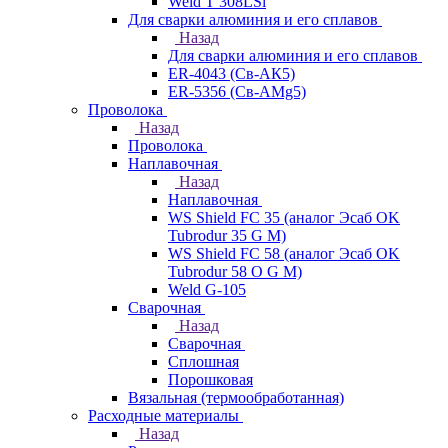
Weld T 308LSi
Для сварки алюминия и его сплавов
Назад
Для сварки алюминия и его сплавов
ER-4043 (Св-АК5)
ER-5356 (Св-АМg5)
Проволока
Назад
Проволока
Наплавочная
Назад
Наплавочная
WS Shield FC 35 (аналог Эсаб OK
Tubrodur 35 G M)
WS Shield FC 58 (аналог Эсаб OK
Tubrodur 58 O G M)
Weld G-105
Сварочная
Назад
Сварочная
Сплошная
Порошковая
Вязальная (термообработанная)
Расходные материалы
Назад