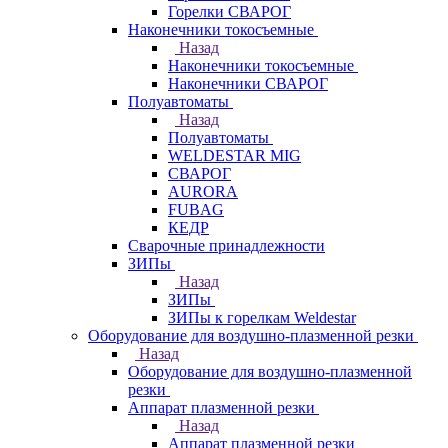
Горелки СВАРОГ
Наконечники токосъемные
Назад
Наконечники токосъемные
Наконечники СВАРОГ
Полуавтоматы
Назад
Полуавтоматы
WELDESTAR MIG
СВАРОГ
AURORA
FUBAG
КЕДР
Сварочные принадлежности
ЗИПы
Назад
ЗИПы
ЗИПы к горелкам Weldestar
Оборудование для воздушно-плазменной резки
Назад
Оборудование для воздушно-плазменной
резки
Аппарат плазменной резки
Назад
Аппарат плазменной резки