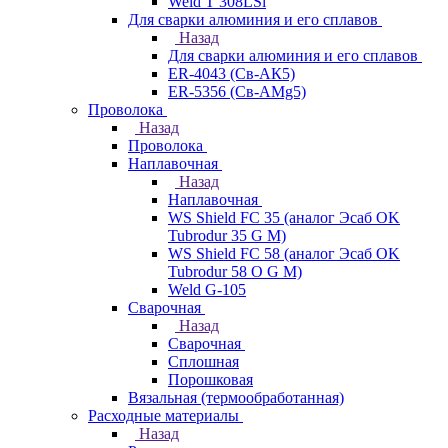
Weld T 308LSi
Для сварки алюминия и его сплавов
Назад
Для сварки алюминия и его сплавов
ER-4043 (Св-АК5)
ER-5356 (Св-АМg5)
Проволока
Назад
Проволока
Наплавочная
Назад
Наплавочная
WS Shield FC 35 (аналог Эсаб OK
Tubrodur 35 G M)
WS Shield FC 58 (аналог Эсаб OK
Tubrodur 58 O G M)
Weld G-105
Сварочная
Назад
Сварочная
Сплошная
Порошковая
Вязальная (термообработанная)
Расходные материалы
Назад