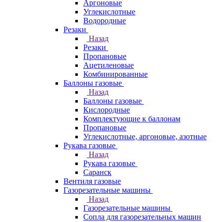
Аргоновые
Углекислотные
Водородные
Резаки
Назад
Резаки
Пропановые
Ацетиленовые
Комбинированные
Баллоны газовые
Назад
Баллоны газовые
Кислородные
Комплектующие к баллонам
Пропановые
Углекислотные, аргоновые, азотные
Рукава газовые
Назад
Рукава газовые
Саранск
Вентиля газовые
Газорезательные машины
Назад
Газорезательные машины
Сопла для газорезательных машин