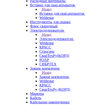
Расходные материалы
Вставки для свар.аппаратов
Назад
Вставки для свар.аппаратов
Weldestar
Инструменты для сварки
Флюс сварочный
Электрододержатели
Назад
Электрододержатели
Weldestar
КРАСС
Строгачи
СварТехРу(КОРД)
РОАР
СИБРТЕХ
Зажим заземления
Назад
Зажим заземления
Weldestar
КРАСС
СварТехРу (КОРД)
Маркера
Кабель
Кабельные наконечники