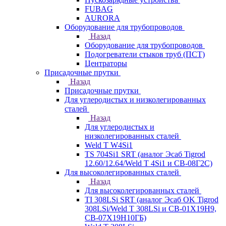
FUBAG
AURORA
Оборудование для трубопроводов
Назад
Оборудование для трубопроводов
Подогреватели стыков труб (ПСТ)
Центраторы
Присадочные прутки
Назад
Присадочные прутки
Для углеродистых и низколегированных
сталей
Назад
Для углеродистых и
низколегированных сталей
Weld T W4Si1
TS 704Si1 SRT (аналог Эсаб Tigrod
12.60/12.64/Weld T 4Si1 и СВ-08Г2С)
Для высоколегированных сталей
Назад
Для высоколегированных сталей
TI 308LSi SRT (аналог Эсаб OK Tigrod
308LSi/Weld T 308LSi и СВ-01Х19Н9,
СВ-07Х19Н10ГБ)