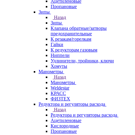
Ацетиленовые
Пропановые
Зипы
Назад
Зипы
Клапана обратные/затворы
предохранительные
К резакам/горелкам
Гайки
К редукторам газовым
Ниппели
Удлинители, тройники, ключи
Хомуты
Манометры
Назад
Манометры
Weldestar
КРАСС
ФИЗТЕХ
Редуктора и регуляторы расхода
Назад
Редуктора и регуляторы расхода
Ацетиленовые
Кислородные
Пропановые