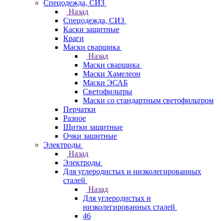
Спецодежда, СИЗ
Назад
Спецодежда, СИЗ
Каски защитные
Краги
Маски сварщика
Назад
Маски сварщика
Маски Хамелеон
Маски ЭСАБ
Светофильтры
Маски со стандартным светофильтром
Перчатки
Разное
Щитки защитные
Очки защитные
Электроды
Назад
Электроды
Для углеродистых и низколегированных
сталей
Назад
Для углеродистых и
низколегированных сталей
46