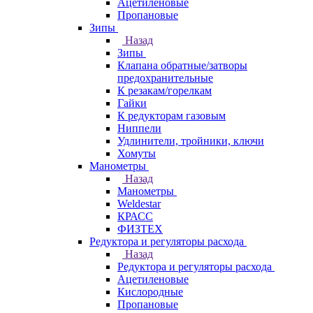
Ацетиленовые
Пропановые
Зипы
Назад
Зипы
Клапана обратные/затворы
предохранительные
К резакам/горелкам
Гайки
К редукторам газовым
Ниппели
Удлинители, тройники, ключи
Хомуты
Манометры
Назад
Манометры
Weldestar
КРАСС
ФИЗТЕХ
Редуктора и регуляторы расхода
Назад
Редуктора и регуляторы расхода
Ацетиленовые
Кислородные
Пропановые