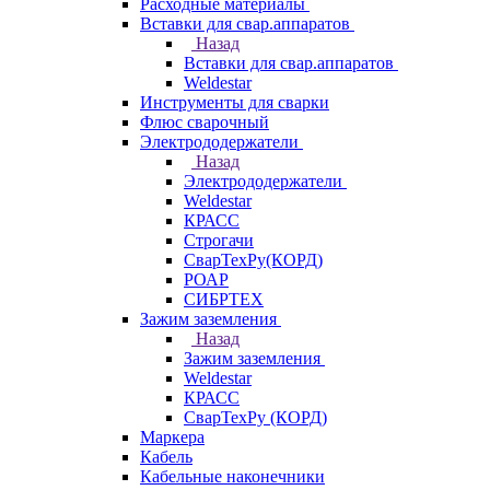
Расходные материалы
Вставки для свар.аппаратов
Назад
Вставки для свар.аппаратов
Weldestar
Инструменты для сварки
Флюс сварочный
Электрододержатели
Назад
Электрододержатели
Weldestar
КРАСС
Строгачи
СварТехРу(КОРД)
РОАР
СИБРТЕХ
Зажим заземления
Назад
Зажим заземления
Weldestar
КРАСС
СварТехРу (КОРД)
Маркера
Кабель
Кабельные наконечники