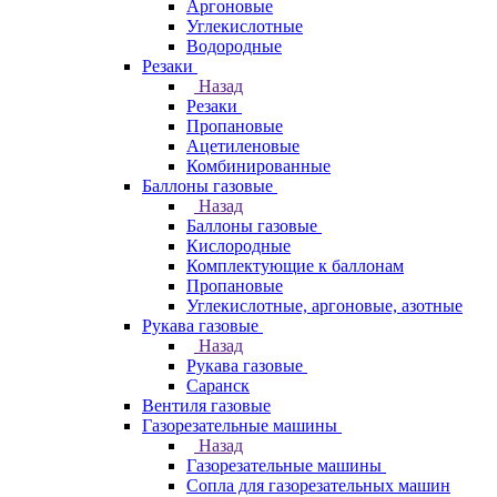
Аргоновые
Углекислотные
Водородные
Резаки
Назад
Резаки
Пропановые
Ацетиленовые
Комбинированные
Баллоны газовые
Назад
Баллоны газовые
Кислородные
Комплектующие к баллонам
Пропановые
Углекислотные, аргоновые, азотные
Рукава газовые
Назад
Рукава газовые
Саранск
Вентиля газовые
Газорезательные машины
Назад
Газорезательные машины
Сопла для газорезательных машин