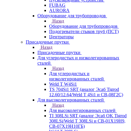
FUBAG
AURORA
Оборудование для трубопроводов
Назад
Оборудование для трубопроводов
Подогреватели стыков труб (ПСТ)
Центраторы
Присадочные прутки
Назад
Присадочные прутки
Для углеродистых и низколегированных
сталей
Назад
Для углеродистых и
низколегированных сталей
Weld T W4Si1
TS 704Si1 SRT (аналог Эсаб Tigrod
12.60/12.64/Weld T 4Si1 и СВ-08Г2С)
Для высоколегированных сталей
Назад
Для высоколегированных сталей
TI 308LSi SRT (аналог Эсаб OK Tigrod
308LSi/Weld T 308LSi и СВ-01Х19Н9,
СВ-07Х19Н10ГБ)