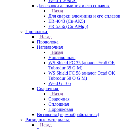
Weld T 308LSi
Для сварки алюминия и его сплавов
Назад
Для сварки алюминия и его сплавов
ER-4043 (Св-АК5)
ER-5356 (Св-АМg5)
Проволока
Назад
Проволока
Наплавочная
Назад
Наплавочная
WS Shield FC 35 (аналог Эсаб OK
Tubrodur 35 G M)
WS Shield FC 58 (аналог Эсаб OK
Tubrodur 58 O G M)
Weld G-105
Сварочная
Назад
Сварочная
Сплошная
Порошковая
Вязальная (термообработанная)
Расходные материалы
Назад