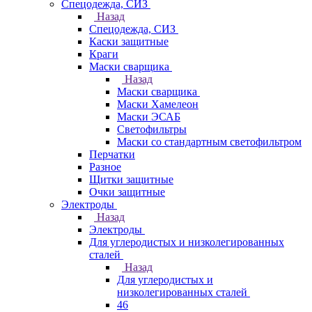
Спецодежда, СИЗ
Назад
Спецодежда, СИЗ
Каски защитные
Краги
Маски сварщика
Назад
Маски сварщика
Маски Хамелеон
Маски ЭСАБ
Светофильтры
Маски со стандартным светофильтром
Перчатки
Разное
Щитки защитные
Очки защитные
Электроды
Назад
Электроды
Для углеродистых и низколегированных
сталей
Назад
Для углеродистых и
низколегированных сталей
46