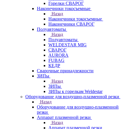
Горелки СВАРОГ
Наконечники токосъемные
Назад
Наконечники токосъемные
Наконечники СВАРОГ
Полуавтоматы
Назад
Полуавтоматы
WELDESTAR MIG
СВАРОГ
AURORA
FUBAG
КЕДР
Сварочные принадлежности
ЗИПы
Назад
ЗИПы
ЗИПы к горелкам Weldestar
Оборудование для воздушно-плазменной резки
Назад
Оборудование для воздушно-плазменной
резки
Аппарат плазменной резки
Назад
Аппарат плазменной резки