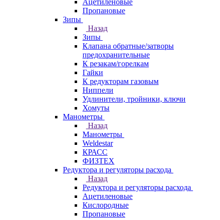
Ацетиленовые
Пропановые
Зипы
Назад
Зипы
Клапана обратные/затворы
предохранительные
К резакам/горелкам
Гайки
К редукторам газовым
Ниппели
Удлинители, тройники, ключи
Хомуты
Манометры
Назад
Манометры
Weldestar
КРАСС
ФИЗТЕХ
Редуктора и регуляторы расхода
Назад
Редуктора и регуляторы расхода
Ацетиленовые
Кислородные
Пропановые