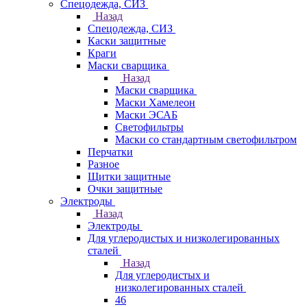
Спецодежда, СИЗ
Назад
Спецодежда, СИЗ
Каски защитные
Краги
Маски сварщика
Назад
Маски сварщика
Маски Хамелеон
Маски ЭСАБ
Светофильтры
Маски со стандартным светофильтром
Перчатки
Разное
Щитки защитные
Очки защитные
Электроды
Назад
Электроды
Для углеродистых и низколегированных
сталей
Назад
Для углеродистых и
низколегированных сталей
46