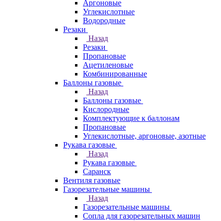
Аргоновые
Углекислотные
Водородные
Резаки
Назад
Резаки
Пропановые
Ацетиленовые
Комбинированные
Баллоны газовые
Назад
Баллоны газовые
Кислородные
Комплектующие к баллонам
Пропановые
Углекислотные, аргоновые, азотные
Рукава газовые
Назад
Рукава газовые
Саранск
Вентиля газовые
Газорезательные машины
Назад
Газорезательные машины
Сопла для газорезательных машин