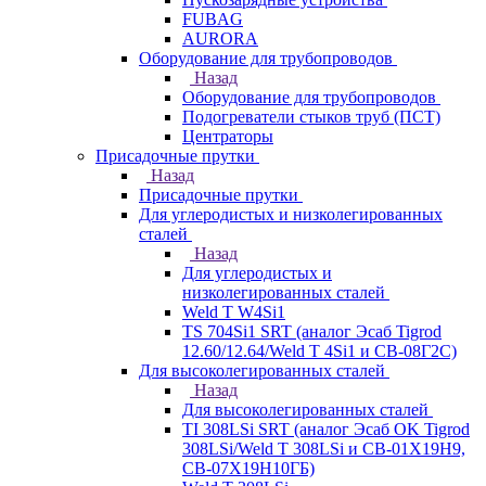
FUBAG
AURORA
Оборудование для трубопроводов
Назад
Оборудование для трубопроводов
Подогреватели стыков труб (ПСТ)
Центраторы
Присадочные прутки
Назад
Присадочные прутки
Для углеродистых и низколегированных
сталей
Назад
Для углеродистых и
низколегированных сталей
Weld T W4Si1
TS 704Si1 SRT (аналог Эсаб Tigrod
12.60/12.64/Weld T 4Si1 и СВ-08Г2С)
Для высоколегированных сталей
Назад
Для высоколегированных сталей
TI 308LSi SRT (аналог Эсаб OK Tigrod
308LSi/Weld T 308LSi и СВ-01Х19Н9,
СВ-07Х19Н10ГБ)