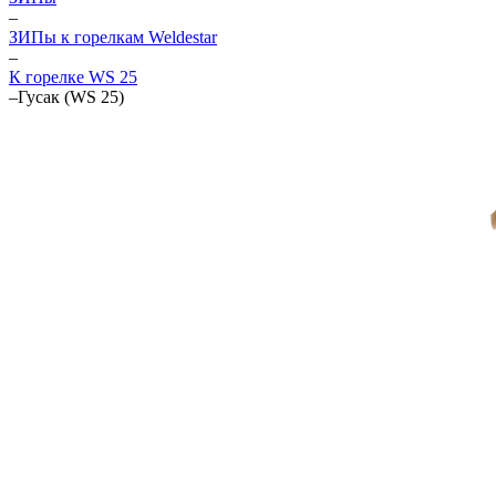
–
ЗИПы к горелкам Weldestar
–
К горелке WS 25
–
Гусак (WS 25)