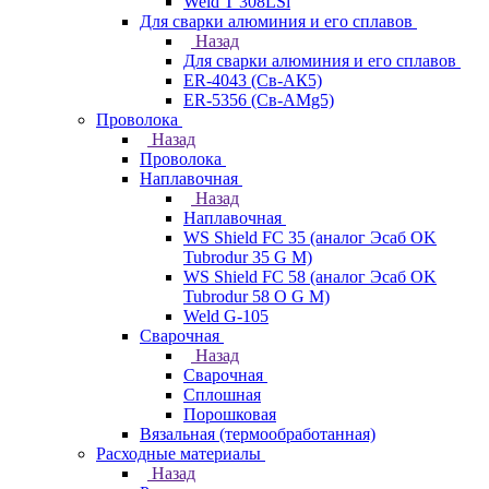
Weld T 308LSi
Для сварки алюминия и его сплавов
Назад
Для сварки алюминия и его сплавов
ER-4043 (Св-АК5)
ER-5356 (Св-АМg5)
Проволока
Назад
Проволока
Наплавочная
Назад
Наплавочная
WS Shield FC 35 (аналог Эсаб OK
Tubrodur 35 G M)
WS Shield FC 58 (аналог Эсаб OK
Tubrodur 58 O G M)
Weld G-105
Сварочная
Назад
Сварочная
Сплошная
Порошковая
Вязальная (термообработанная)
Расходные материалы
Назад