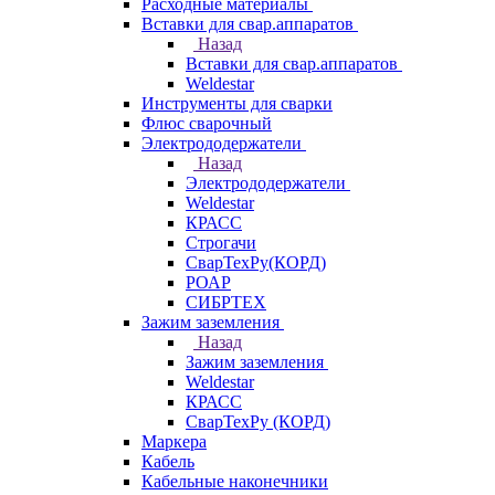
Расходные материалы
Вставки для свар.аппаратов
Назад
Вставки для свар.аппаратов
Weldestar
Инструменты для сварки
Флюс сварочный
Электрододержатели
Назад
Электрододержатели
Weldestar
КРАСС
Строгачи
СварТехРу(КОРД)
РОАР
СИБРТЕХ
Зажим заземления
Назад
Зажим заземления
Weldestar
КРАСС
СварТехРу (КОРД)
Маркера
Кабель
Кабельные наконечники