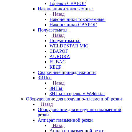
Горелки СВАРОГ
Наконечники токосъемные
Назад
Наконечники токосъемные
Наконечники СВАРОГ
Полуавтоматы
Назад
Полуавтоматы
WELDESTAR MIG
СВАРОГ
AURORA
FUBAG
КЕДР
Сварочные принадлежности
ЗИПы
Назад
ЗИПы
ЗИПы к горелкам Weldestar
Оборудование для воздушно-плазменной резки
Назад
Оборудование для воздушно-плазменной
резки
Аппарат плазменной резки
Назад
Аппарат плазменной резки