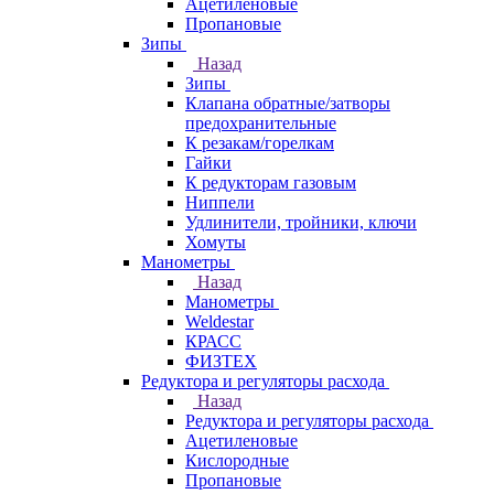
Ацетиленовые
Пропановые
Зипы
Назад
Зипы
Клапана обратные/затворы
предохранительные
К резакам/горелкам
Гайки
К редукторам газовым
Ниппели
Удлинители, тройники, ключи
Хомуты
Манометры
Назад
Манометры
Weldestar
КРАСС
ФИЗТЕХ
Редуктора и регуляторы расхода
Назад
Редуктора и регуляторы расхода
Ацетиленовые
Кислородные
Пропановые