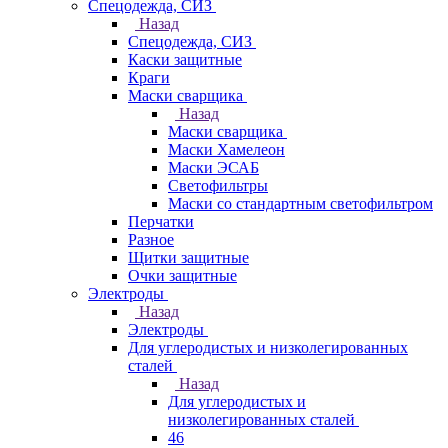
Спецодежда, СИЗ
Назад
Спецодежда, СИЗ
Каски защитные
Краги
Маски сварщика
Назад
Маски сварщика
Маски Хамелеон
Маски ЭСАБ
Светофильтры
Маски со стандартным светофильтром
Перчатки
Разное
Щитки защитные
Очки защитные
Электроды
Назад
Электроды
Для углеродистых и низколегированных
сталей
Назад
Для углеродистых и
низколегированных сталей
46