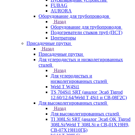
FUBAG
AURORA
Оборудование для трубопроводов
Назад
Оборудование для трубопроводов
Подогреватели стыков труб (ПСТ)
Центраторы
Присадочные прутки
Назад
Присадочные прутки
Для углеродистых и низколегированных
сталей
Назад
Для углеродистых и
низколегированных сталей
Weld T W4Si1
TS 704Si1 SRT (аналог Эсаб Tigrod
12.60/12.64/Weld T 4Si1 и СВ-08Г2С)
Для высоколегированных сталей
Назад
Для высоколегированных сталей
TI 308LSi SRT (аналог Эсаб OK Tigrod
308LSi/Weld T 308LSi и СВ-01Х19Н9,
СВ-07Х19Н10ГБ)