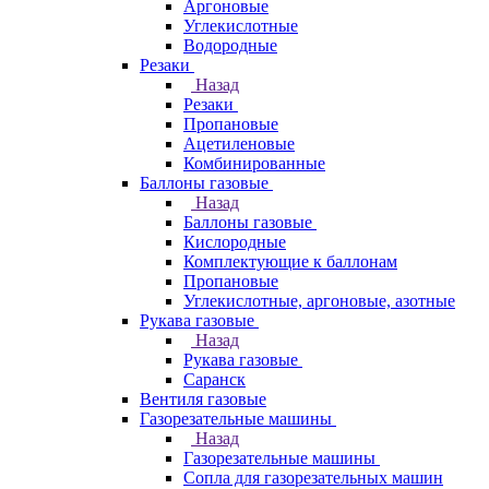
Аргоновые
Углекислотные
Водородные
Резаки
Назад
Резаки
Пропановые
Ацетиленовые
Комбинированные
Баллоны газовые
Назад
Баллоны газовые
Кислородные
Комплектующие к баллонам
Пропановые
Углекислотные, аргоновые, азотные
Рукава газовые
Назад
Рукава газовые
Саранск
Вентиля газовые
Газорезательные машины
Назад
Газорезательные машины
Сопла для газорезательных машин