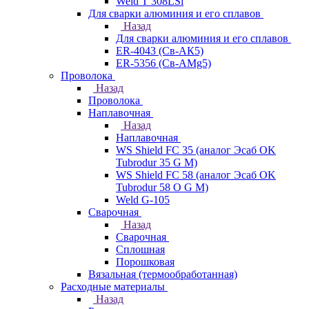
Weld T 308LSi
Для сварки алюминия и его сплавов
Назад
Для сварки алюминия и его сплавов
ER-4043 (Св-АК5)
ER-5356 (Св-АМg5)
Проволока
Назад
Проволока
Наплавочная
Назад
Наплавочная
WS Shield FC 35 (аналог Эсаб OK
Tubrodur 35 G M)
WS Shield FC 58 (аналог Эсаб OK
Tubrodur 58 O G M)
Weld G-105
Сварочная
Назад
Сварочная
Сплошная
Порошковая
Вязальная (термообработанная)
Расходные материалы
Назад