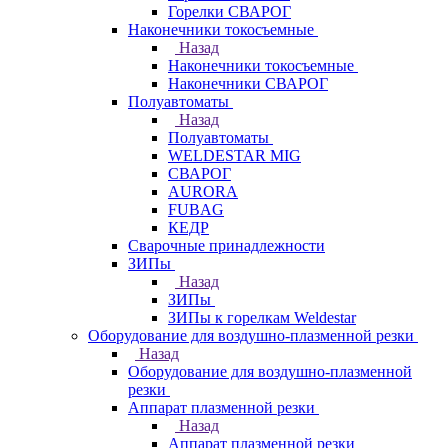
Горелки СВАРОГ
Наконечники токосъемные
Назад
Наконечники токосъемные
Наконечники СВАРОГ
Полуавтоматы
Назад
Полуавтоматы
WELDESTAR MIG
СВАРОГ
AURORA
FUBAG
КЕДР
Сварочные принадлежности
ЗИПы
Назад
ЗИПы
ЗИПы к горелкам Weldestar
Оборудование для воздушно-плазменной резки
Назад
Оборудование для воздушно-плазменной
резки
Аппарат плазменной резки
Назад
Аппарат плазменной резки