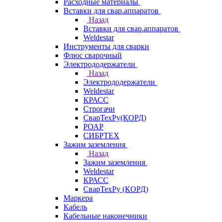
Расходные материалы
Вставки для свар.аппаратов
Назад
Вставки для свар.аппаратов
Weldestar
Инструменты для сварки
Флюс сварочный
Электрододержатели
Назад
Электрододержатели
Weldestar
КРАСС
Строгачи
СварТехРу(КОРД)
РОАР
СИБРТЕХ
Зажим заземления
Назад
Зажим заземления
Weldestar
КРАСС
СварТехРу (КОРД)
Маркера
Кабель
Кабельные наконечники