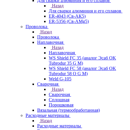
Для сварки алюминия и его сплавов
Назад
Для сварки алюминия и его сплавов
ER-4043 (Св-АК5)
ER-5356 (Св-АМg5)
Проволока
Назад
Проволока
Наплавочная
Назад
Наплавочная
WS Shield FC 35 (аналог Эсаб OK
Tubrodur 35 G M)
WS Shield FC 58 (аналог Эсаб OK
Tubrodur 58 O G M)
Weld G-105
Сварочная
Назад
Сварочная
Сплошная
Порошковая
Вязальная (термообработанная)
Расходные материалы
Назад
Расходные материалы