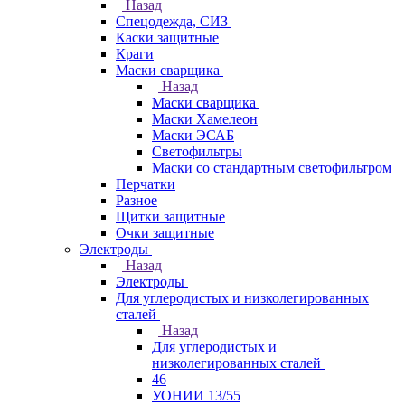
Назад
Спецодежда, СИЗ
Каски защитные
Краги
Маски сварщика
Назад
Маски сварщика
Маски Хамелеон
Маски ЭСАБ
Светофильтры
Маски со стандартным светофильтром
Перчатки
Разное
Щитки защитные
Очки защитные
Электроды
Назад
Электроды
Для углеродистых и низколегированных
сталей
Назад
Для углеродистых и
низколегированных сталей
46
УОНИИ 13/55