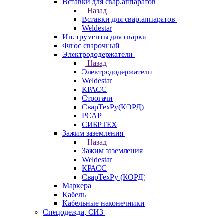
Вставки для свар.аппаратов
Назад
Вставки для свар.аппаратов
Weldestar
Инструменты для сварки
Флюс сварочный
Электрододержатели
Назад
Электрододержатели
Weldestar
КРАСС
Строгачи
СварТехРу(КОРД)
РОАР
СИБРТЕХ
Зажим заземления
Назад
Зажим заземления
Weldestar
КРАСС
СварТехРу (КОРД)
Маркера
Кабель
Кабельные наконечники
Спецодежда, СИЗ