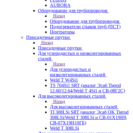
AURORA
Оборудование для трубопроводов
Назад
Оборудование для трубопроводов
Подогреватели стыков труб (ПСТ)
Центраторы
Присадочные прутки
Назад
Присадочные прутки
Для углеродистых и низколегированных
сталей
Назад
Для углеродистых и
низколегированных сталей
Weld T W4Si1
TS 704Si1 SRT (аналог Эсаб Tigrod
12.60/12.64/Weld T 4Si1 и СВ-08Г2С)
Для высоколегированных сталей
Назад
Для высоколегированных сталей
TI 308LSi SRT (аналог Эсаб OK Tigrod
308LSi/Weld T 308LSi и СВ-01Х19Н9,
СВ-07Х19Н10ГБ)
Weld T 308LSi