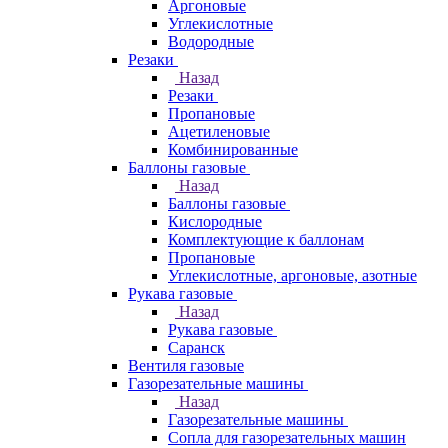
Аргоновые
Углекислотные
Водородные
Резаки
Назад
Резаки
Пропановые
Ацетиленовые
Комбинированные
Баллоны газовые
Назад
Баллоны газовые
Кислородные
Комплектующие к баллонам
Пропановые
Углекислотные, аргоновые, азотные
Рукава газовые
Назад
Рукава газовые
Саранск
Вентиля газовые
Газорезательные машины
Назад
Газорезательные машины
Сопла для газорезательных машин