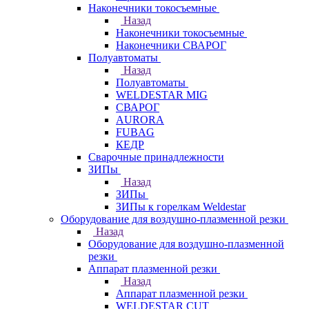
Наконечники токосъемные
Назад
Наконечники токосъемные
Наконечники СВАРОГ
Полуавтоматы
Назад
Полуавтоматы
WELDESTAR MIG
СВАРОГ
AURORA
FUBAG
КЕДР
Сварочные принадлежности
ЗИПы
Назад
ЗИПы
ЗИПы к горелкам Weldestar
Оборудование для воздушно-плазменной резки
Назад
Оборудование для воздушно-плазменной
резки
Аппарат плазменной резки
Назад
Аппарат плазменной резки
WELDESTAR CUT