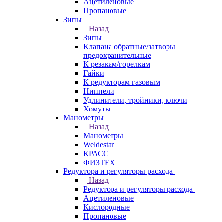
Ацетиленовые
Пропановые
Зипы
Назад
Зипы
Клапана обратные/затворы
предохранительные
К резакам/горелкам
Гайки
К редукторам газовым
Ниппели
Удлинители, тройники, ключи
Хомуты
Манометры
Назад
Манометры
Weldestar
КРАСС
ФИЗТЕХ
Редуктора и регуляторы расхода
Назад
Редуктора и регуляторы расхода
Ацетиленовые
Кислородные
Пропановые