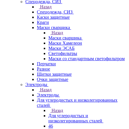
Спецодежда, СИЗ
Назад
Спецодежда, СИЗ
Каски защитные
Краги
Маски сварщика
Назад
Маски сварщика
Маски Хамелеон
Маски ЭСАБ
Светофильтры
Маски со стандартным светофильтром
Перчатки
Разное
Щитки защитные
Очки защитные
Электроды
Назад
Электроды
Для углеродистых и низколегированных
сталей
Назад
Для углеродистых и
низколегированных сталей
46