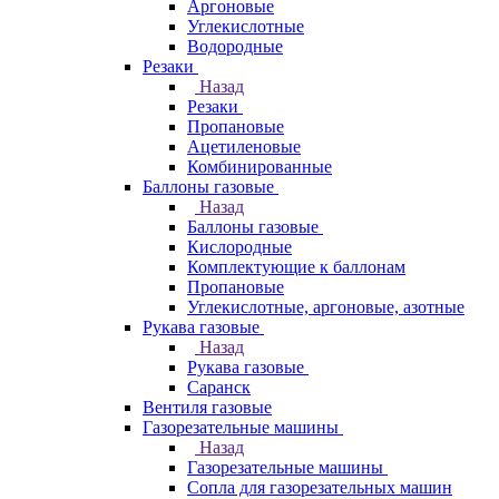
Аргоновые
Углекислотные
Водородные
Резаки
Назад
Резаки
Пропановые
Ацетиленовые
Комбинированные
Баллоны газовые
Назад
Баллоны газовые
Кислородные
Комплектующие к баллонам
Пропановые
Углекислотные, аргоновые, азотные
Рукава газовые
Назад
Рукава газовые
Саранск
Вентиля газовые
Газорезательные машины
Назад
Газорезательные машины
Сопла для газорезательных машин