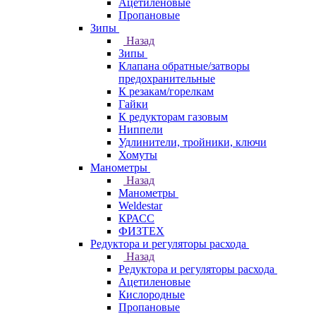
Ацетиленовые
Пропановые
Зипы
Назад
Зипы
Клапана обратные/затворы
предохранительные
К резакам/горелкам
Гайки
К редукторам газовым
Ниппели
Удлинители, тройники, ключи
Хомуты
Манометры
Назад
Манометры
Weldestar
КРАСС
ФИЗТЕХ
Редуктора и регуляторы расхода
Назад
Редуктора и регуляторы расхода
Ацетиленовые
Кислородные
Пропановые