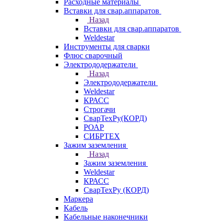
Расходные материалы
Вставки для свар.аппаратов
Назад
Вставки для свар.аппаратов
Weldestar
Инструменты для сварки
Флюс сварочный
Электрододержатели
Назад
Электрододержатели
Weldestar
КРАСС
Строгачи
СварТехРу(КОРД)
РОАР
СИБРТЕХ
Зажим заземления
Назад
Зажим заземления
Weldestar
КРАСС
СварТехРу (КОРД)
Маркера
Кабель
Кабельные наконечники