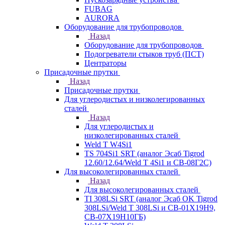
FUBAG
AURORA
Оборудование для трубопроводов
Назад
Оборудование для трубопроводов
Подогреватели стыков труб (ПСТ)
Центраторы
Присадочные прутки
Назад
Присадочные прутки
Для углеродистых и низколегированных
сталей
Назад
Для углеродистых и
низколегированных сталей
Weld T W4Si1
TS 704Si1 SRT (аналог Эсаб Tigrod
12.60/12.64/Weld T 4Si1 и СВ-08Г2С)
Для высоколегированных сталей
Назад
Для высоколегированных сталей
TI 308LSi SRT (аналог Эсаб OK Tigrod
308LSi/Weld T 308LSi и СВ-01Х19Н9,
СВ-07Х19Н10ГБ)