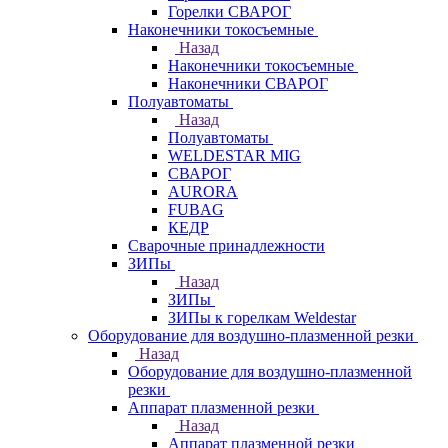
Горелки СВАРОГ
Наконечники токосъемные
Назад
Наконечники токосъемные
Наконечники СВАРОГ
Полуавтоматы
Назад
Полуавтоматы
WELDESTAR MIG
СВАРОГ
AURORA
FUBAG
КЕДР
Сварочные принадлежности
ЗИПы
Назад
ЗИПы
ЗИПы к горелкам Weldestar
Оборудование для воздушно-плазменной резки
Назад
Оборудование для воздушно-плазменной
резки
Аппарат плазменной резки
Назад
Аппарат плазменной резки