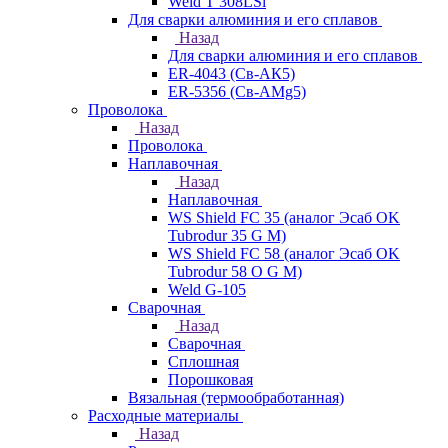
Weld T 308LSi
Для сварки алюминия и его сплавов
Назад
Для сварки алюминия и его сплавов
ER-4043 (Св-АК5)
ER-5356 (Св-АМg5)
Проволока
Назад
Проволока
Наплавочная
Назад
Наплавочная
WS Shield FC 35 (аналог Эсаб OK
Tubrodur 35 G M)
WS Shield FC 58 (аналог Эсаб OK
Tubrodur 58 O G M)
Weld G-105
Сварочная
Назад
Сварочная
Сплошная
Порошковая
Вязальная (термообработанная)
Расходные материалы
Назад