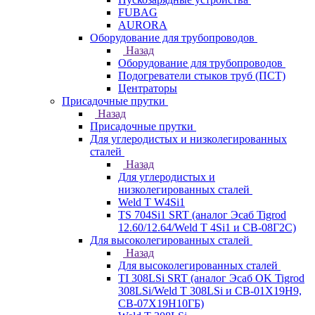
FUBAG
AURORA
Оборудование для трубопроводов
Назад
Оборудование для трубопроводов
Подогреватели стыков труб (ПСТ)
Центраторы
Присадочные прутки
Назад
Присадочные прутки
Для углеродистых и низколегированных
сталей
Назад
Для углеродистых и
низколегированных сталей
Weld T W4Si1
TS 704Si1 SRT (аналог Эсаб Tigrod
12.60/12.64/Weld T 4Si1 и СВ-08Г2С)
Для высоколегированных сталей
Назад
Для высоколегированных сталей
TI 308LSi SRT (аналог Эсаб OK Tigrod
308LSi/Weld T 308LSi и СВ-01Х19Н9,
СВ-07Х19Н10ГБ)