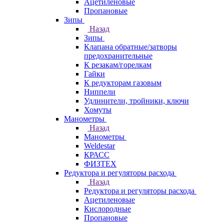
Ацетиленовые
Пропановые
Зипы
Назад
Зипы
Клапана обратные/затворы
предохранительные
К резакам/горелкам
Гайки
К редукторам газовым
Ниппели
Удлинители, тройники, ключи
Хомуты
Манометры
Назад
Манометры
Weldestar
КРАСС
ФИЗТЕХ
Редуктора и регуляторы расхода
Назад
Редуктора и регуляторы расхода
Ацетиленовые
Кислородные
Пропановые