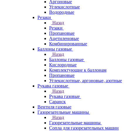
Аргоновые
Углекислотные
Водородные
Резаки
Назад
Резаки
Пропановые
Ацетиленовые
Комбинированные
Баллоны газовые
Назад
Баллоны газовые
Кислородные
Комплектующие к баллонам
Пропановые
Углекислотные, аргоновые, азотные
Рукава газовые
Назад
Рукава газовые
Саранск
Вентиля газовые
Газорезательные машины
Назад
Газорезательные машины
Сопла для газорезательных машин