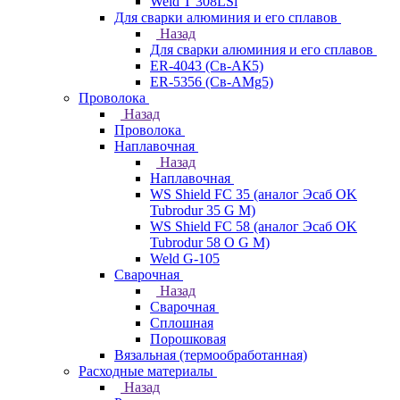
Weld T 308LSi
Для сварки алюминия и его сплавов
Назад
Для сварки алюминия и его сплавов
ER-4043 (Св-АК5)
ER-5356 (Св-АМg5)
Проволока
Назад
Проволока
Наплавочная
Назад
Наплавочная
WS Shield FC 35 (аналог Эсаб OK
Tubrodur 35 G M)
WS Shield FC 58 (аналог Эсаб OK
Tubrodur 58 O G M)
Weld G-105
Сварочная
Назад
Сварочная
Сплошная
Порошковая
Вязальная (термообработанная)
Расходные материалы
Назад