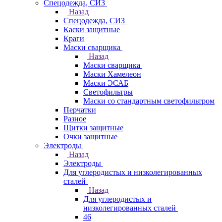
Спецодежда, СИЗ
Назад
Спецодежда, СИЗ
Каски защитные
Краги
Маски сварщика
Назад
Маски сварщика
Маски Хамелеон
Маски ЭСАБ
Светофильтры
Маски со стандартным светофильтром
Перчатки
Разное
Щитки защитные
Очки защитные
Электроды
Назад
Электроды
Для углеродистых и низколегированных
сталей
Назад
Для углеродистых и
низколегированных сталей
46