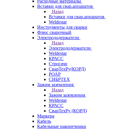
Расходные материалы
Вставки для свар.аппаратов
Назад
Вставки для свар.аппаратов
Weldestar
Инструменты для сварки
Флюс сварочный
Электрододержатели
Назад
Электрододержатели
Weldestar
КРАСС
Строгачи
СварТехРу(КОРД)
РОАР
СИБРТЕХ
Зажим заземления
Назад
Зажим заземления
Weldestar
КРАСС
СварТехРу (КОРД)
Маркера
Кабель
Кабельные наконечники