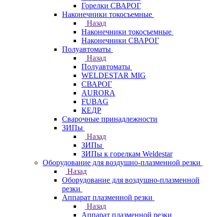
Горелки СВАРОГ
Наконечники токосъемные
Назад
Наконечники токосъемные
Наконечники СВАРОГ
Полуавтоматы
Назад
Полуавтоматы
WELDESTAR MIG
СВАРОГ
AURORA
FUBAG
КЕДР
Сварочные принадлежности
ЗИПы
Назад
ЗИПы
ЗИПы к горелкам Weldestar
Оборудование для воздушно-плазменной резки
Назад
Оборудование для воздушно-плазменной
резки
Аппарат плазменной резки
Назад
Аппарат плазменной резки