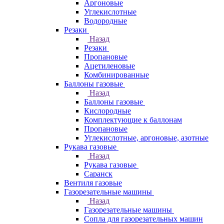
Аргоновые
Углекислотные
Водородные
Резаки
Назад
Резаки
Пропановые
Ацетиленовые
Комбинированные
Баллоны газовые
Назад
Баллоны газовые
Кислородные
Комплектующие к баллонам
Пропановые
Углекислотные, аргоновые, азотные
Рукава газовые
Назад
Рукава газовые
Саранск
Вентиля газовые
Газорезательные машины
Назад
Газорезательные машины
Сопла для газорезательных машин