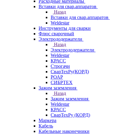
Расходные материалы
Вставки для свар.аппаратов
Назад
Вставки для свар.аппаратов
Weldestar
Инструменты для сварки
Флюс сварочный
Электрододержатели
Назад
Электрододержатели
Weldestar
КРАСС
Строгачи
СварТехРу(КОРД)
РОАР
СИБРТЕХ
Зажим заземления
Назад
Зажим заземления
Weldestar
КРАСС
СварТехРу (КОРД)
Маркера
Кабель
Кабельные наконечники