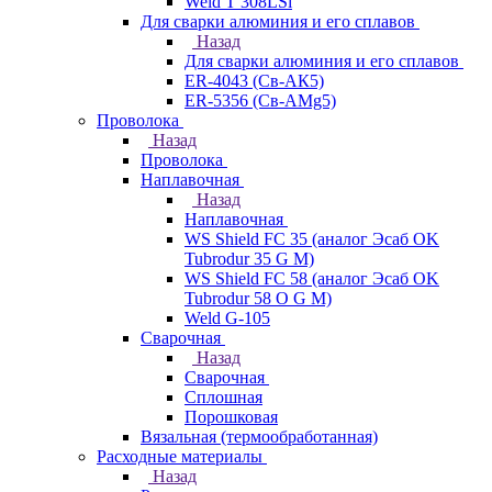
Weld T 308LSi
Для сварки алюминия и его сплавов
Назад
Для сварки алюминия и его сплавов
ER-4043 (Св-АК5)
ER-5356 (Св-АМg5)
Проволока
Назад
Проволока
Наплавочная
Назад
Наплавочная
WS Shield FC 35 (аналог Эсаб OK
Tubrodur 35 G M)
WS Shield FC 58 (аналог Эсаб OK
Tubrodur 58 O G M)
Weld G-105
Сварочная
Назад
Сварочная
Сплошная
Порошковая
Вязальная (термообработанная)
Расходные материалы
Назад