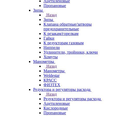
Ацетиленовые
Пропановые
Зипы
Назад
Зипы
Клапана обратные/затворы
предохранительные
К резакам/горелкам
Гайки
К редукторам газовым
Ниппели
Удлинители, тройники, ключи
Хомуты
Манометры
Назад
Манометры
Weldestar
КРАСС
ФИЗТЕХ
Редуктора и регуляторы расхода
Назад
Редуктора и регуляторы расхода
Ацетиленовые
Кислородные
Пропановые