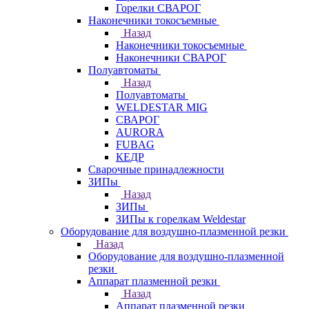
Горелки СВАРОГ
Наконечники токосъемные
Назад
Наконечники токосъемные
Наконечники СВАРОГ
Полуавтоматы
Назад
Полуавтоматы
WELDESTAR MIG
СВАРОГ
AURORA
FUBAG
КЕДР
Сварочные принадлежности
ЗИПы
Назад
ЗИПы
ЗИПы к горелкам Weldestar
Оборудование для воздушно-плазменной резки
Назад
Оборудование для воздушно-плазменной
резки
Аппарат плазменной резки
Назад
Аппарат плазменной резки