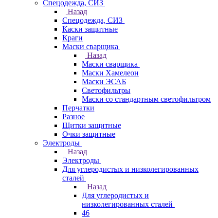
Спецодежда, СИЗ
Назад
Спецодежда, СИЗ
Каски защитные
Краги
Маски сварщика
Назад
Маски сварщика
Маски Хамелеон
Маски ЭСАБ
Светофильтры
Маски со стандартным светофильтром
Перчатки
Разное
Щитки защитные
Очки защитные
Электроды
Назад
Электроды
Для углеродистых и низколегированных
сталей
Назад
Для углеродистых и
низколегированных сталей
46