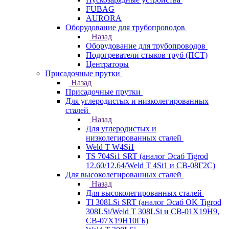
FUBAG
AURORA
Оборудование для трубопроводов
Назад
Оборудование для трубопроводов
Подогреватели стыков труб (ПСТ)
Центраторы
Присадочные прутки
Назад
Присадочные прутки
Для углеродистых и низколегированных
сталей
Назад
Для углеродистых и
низколегированных сталей
Weld T W4Si1
TS 704Si1 SRT (аналог Эсаб Tigrod
12.60/12.64/Weld T 4Si1 и СВ-08Г2С)
Для высоколегированных сталей
Назад
Для высоколегированных сталей
TI 308LSi SRT (аналог Эсаб OK Tigrod
308LSi/Weld T 308LSi и СВ-01Х19Н9,
СВ-07Х19Н10ГБ)