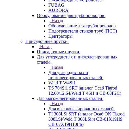
FUBAG
AURORA
Оборудование для трубопроводов
Назад
Оборудование для трубопроводов
Подогреватели стыков труб (ПСТ)
Центраторы
Присадочные прутки
Назад
Присадочные прутки
Для углеродистых и низколегированных
сталей
Назад
Для углеродистых и
низколегированных сталей
Weld T W4Si1
TS 704Si1 SRT (аналог Эсаб Tigrod
12.60/12.64/Weld T 4Si1 и СВ-08Г2С)
Для высоколегированных сталей
Назад
Для высоколегированных сталей
TI 308LSi SRT (аналог Эсаб OK Tigrod
308LSi/Weld T 308LSi и СВ-01Х19Н9,
СВ-07Х19Н10ГБ)