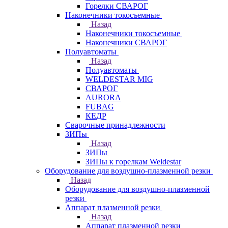
Горелки СВАРОГ
Наконечники токосъемные
Назад
Наконечники токосъемные
Наконечники СВАРОГ
Полуавтоматы
Назад
Полуавтоматы
WELDESTAR MIG
СВАРОГ
AURORA
FUBAG
КЕДР
Сварочные принадлежности
ЗИПы
Назад
ЗИПы
ЗИПы к горелкам Weldestar
Оборудование для воздушно-плазменной резки
Назад
Оборудование для воздушно-плазменной
резки
Аппарат плазменной резки
Назад
Аппарат плазменной резки