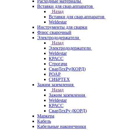
Расходные материалы
Вставки для свар.аппаратов
Назад
Вставки для свар.аппаратов
Weldestar
Инструменты для сварки
Флюс сварочный
Электрододержатели
Назад
Электрододержатели
Weldestar
КРАСС
Строгачи
СварТехРу(КОРД)
РОАР
СИБРТЕХ
Зажим заземления
Назад
Зажим заземления
Weldestar
КРАСС
СварТехРу (КОРД)
Маркера
Кабель
Кабельные наконечники