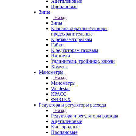
Ацетиленовые
Пропановые
Зипы
Назад
Зипы
Клапана обратные/затворы
предохранительные
К резакам/горелкам
Гайки
К редукторам газовым
Ниппели
Удлинители, тройники, ключи
Хомуты
Манометры
Назад
Манометры
Weldestar
КРАСС
ФИЗТЕХ
Редуктора и регуляторы расхода
Назад
Редуктора и регуляторы расхода
Ацетиленовые
Кислородные
Пропановые