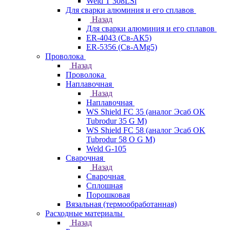
Weld T 308LSi
Для сварки алюминия и его сплавов
Назад
Для сварки алюминия и его сплавов
ER-4043 (Св-АК5)
ER-5356 (Св-АМg5)
Проволока
Назад
Проволока
Наплавочная
Назад
Наплавочная
WS Shield FC 35 (аналог Эсаб OK
Tubrodur 35 G M)
WS Shield FC 58 (аналог Эсаб OK
Tubrodur 58 O G M)
Weld G-105
Сварочная
Назад
Сварочная
Сплошная
Порошковая
Вязальная (термообработанная)
Расходные материалы
Назад