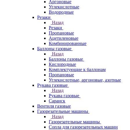
Аргоновые
Углекислотные
Водородные
Резаки
Назад
Резаки
Пропановые
Ацетиленовые
Комбинированные
Баллоны газовые
Назад
Баллоны газовые
Кислородные
Комплектующие к баллонам
Пропановые
Углекислотные, аргоновые, азотные
Рукава газовые
Назад
Рукава газовые
Саранск
Вентиля газовые
Газорезательные машины
Назад
Газорезательные машины
Сопла для газорезательных машин