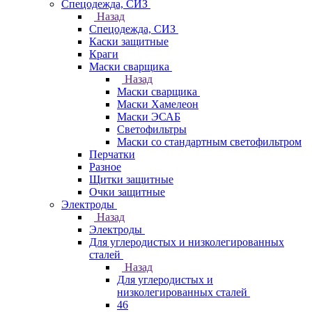
Спецодежда, СИЗ
Назад
Спецодежда, СИЗ
Каски защитные
Краги
Маски сварщика
Назад
Маски сварщика
Маски Хамелеон
Маски ЭСАБ
Светофильтры
Маски со стандартным светофильтром
Перчатки
Разное
Щитки защитные
Очки защитные
Электроды
Назад
Электроды
Для углеродистых и низколегированных
сталей
Назад
Для углеродистых и
низколегированных сталей
46