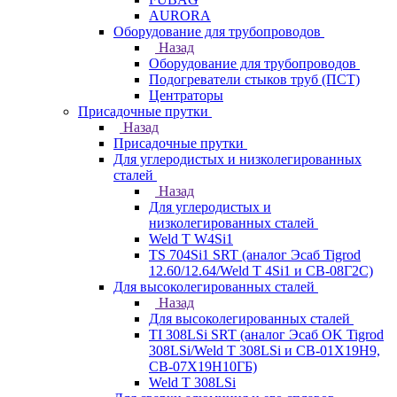
AURORA
Оборудование для трубопроводов
Назад
Оборудование для трубопроводов
Подогреватели стыков труб (ПСТ)
Центраторы
Присадочные прутки
Назад
Присадочные прутки
Для углеродистых и низколегированных
сталей
Назад
Для углеродистых и
низколегированных сталей
Weld T W4Si1
TS 704Si1 SRT (аналог Эсаб Tigrod
12.60/12.64/Weld T 4Si1 и СВ-08Г2С)
Для высоколегированных сталей
Назад
Для высоколегированных сталей
TI 308LSi SRT (аналог Эсаб OK Tigrod
308LSi/Weld T 308LSi и СВ-01Х19Н9,
СВ-07Х19Н10ГБ)
Weld T 308LSi