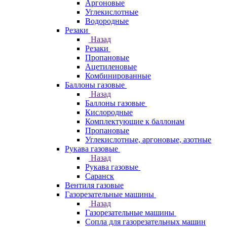
Аргоновые
Углекислотные
Водородные
Резаки
Назад
Резаки
Пропановые
Ацетиленовые
Комбинированные
Баллоны газовые
Назад
Баллоны газовые
Кислородные
Комплектующие к баллонам
Пропановые
Углекислотные, аргоновые, азотные
Рукава газовые
Назад
Рукава газовые
Саранск
Вентиля газовые
Газорезательные машины
Назад
Газорезательные машины
Сопла для газорезательных машин