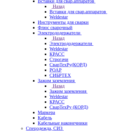
Вставки для свар.аппаратов
Назад
Вставки для свар.аппаратов
Weldestar
Инструменты для сварки
Флюс сварочный
Электрододержатели
Назад
Электрододержатели
Weldestar
КРАСС
Строгачи
СварТехРу(КОРД)
РОАР
СИБРТЕХ
Зажим заземления
Назад
Зажим заземления
Weldestar
КРАСС
СварТехРу (КОРД)
Маркера
Кабель
Кабельные наконечники
Спецодежда, СИЗ