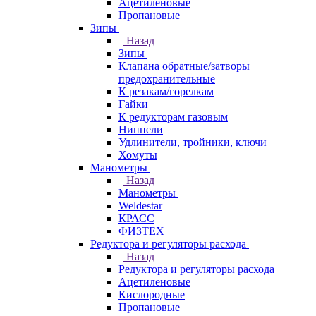
Ацетиленовые
Пропановые
Зипы
Назад
Зипы
Клапана обратные/затворы
предохранительные
К резакам/горелкам
Гайки
К редукторам газовым
Ниппели
Удлинители, тройники, ключи
Хомуты
Манометры
Назад
Манометры
Weldestar
КРАСС
ФИЗТЕХ
Редуктора и регуляторы расхода
Назад
Редуктора и регуляторы расхода
Ацетиленовые
Кислородные
Пропановые