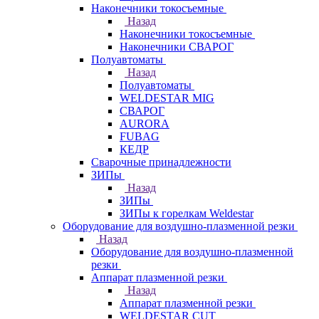
Наконечники токосъемные
Назад
Наконечники токосъемные
Наконечники СВАРОГ
Полуавтоматы
Назад
Полуавтоматы
WELDESTAR MIG
СВАРОГ
AURORA
FUBAG
КЕДР
Сварочные принадлежности
ЗИПы
Назад
ЗИПы
ЗИПы к горелкам Weldestar
Оборудование для воздушно-плазменной резки
Назад
Оборудование для воздушно-плазменной
резки
Аппарат плазменной резки
Назад
Аппарат плазменной резки
WELDESTAR CUT