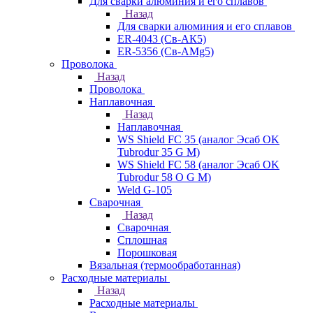
Для сварки алюминия и его сплавов
Назад
Для сварки алюминия и его сплавов
ER-4043 (Св-АК5)
ER-5356 (Св-АМg5)
Проволока
Назад
Проволока
Наплавочная
Назад
Наплавочная
WS Shield FC 35 (аналог Эсаб OK
Tubrodur 35 G M)
WS Shield FC 58 (аналог Эсаб OK
Tubrodur 58 O G M)
Weld G-105
Сварочная
Назад
Сварочная
Сплошная
Порошковая
Вязальная (термообработанная)
Расходные материалы
Назад
Расходные материалы