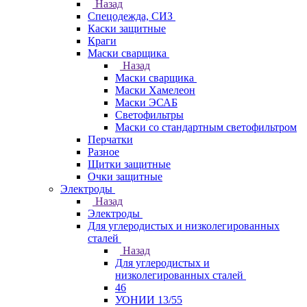
Назад
Спецодежда, СИЗ
Каски защитные
Краги
Маски сварщика
Назад
Маски сварщика
Маски Хамелеон
Маски ЭСАБ
Светофильтры
Маски со стандартным светофильтром
Перчатки
Разное
Щитки защитные
Очки защитные
Электроды
Назад
Электроды
Для углеродистых и низколегированных
сталей
Назад
Для углеродистых и
низколегированных сталей
46
УОНИИ 13/55