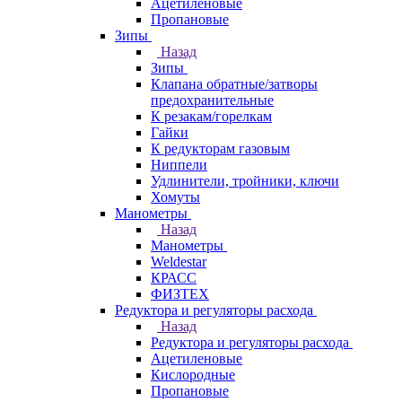
Ацетиленовые
Пропановые
Зипы
Назад
Зипы
Клапана обратные/затворы
предохранительные
К резакам/горелкам
Гайки
К редукторам газовым
Ниппели
Удлинители, тройники, ключи
Хомуты
Манометры
Назад
Манометры
Weldestar
КРАСС
ФИЗТЕХ
Редуктора и регуляторы расхода
Назад
Редуктора и регуляторы расхода
Ацетиленовые
Кислородные
Пропановые