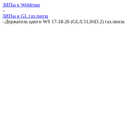
ЗИПы к Weldestar
–
ЗИПы к GL газ.линза
–
Держатель цанги WS 17-18-26 (GL/L51,0/d3.2) газ.линза