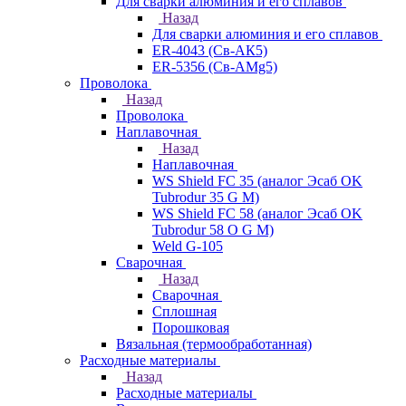
Для сварки алюминия и его сплавов
Назад
Для сварки алюминия и его сплавов
ER-4043 (Св-АК5)
ER-5356 (Св-АМg5)
Проволока
Назад
Проволока
Наплавочная
Назад
Наплавочная
WS Shield FC 35 (аналог Эсаб OK
Tubrodur 35 G M)
WS Shield FC 58 (аналог Эсаб OK
Tubrodur 58 O G M)
Weld G-105
Сварочная
Назад
Сварочная
Сплошная
Порошковая
Вязальная (термообработанная)
Расходные материалы
Назад
Расходные материалы