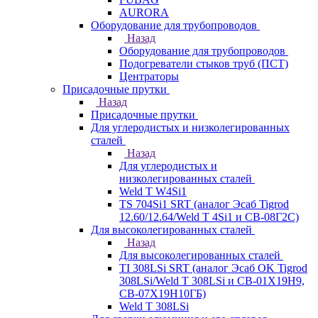
AURORA
Оборудование для трубопроводов
Назад
Оборудование для трубопроводов
Подогреватели стыков труб (ПСТ)
Центраторы
Присадочные прутки
Назад
Присадочные прутки
Для углеродистых и низколегированных
сталей
Назад
Для углеродистых и
низколегированных сталей
Weld T W4Si1
TS 704Si1 SRT (аналог Эсаб Tigrod
12.60/12.64/Weld T 4Si1 и СВ-08Г2С)
Для высоколегированных сталей
Назад
Для высоколегированных сталей
TI 308LSi SRT (аналог Эсаб OK Tigrod
308LSi/Weld T 308LSi и СВ-01Х19Н9,
СВ-07Х19Н10ГБ)
Weld T 308LSi