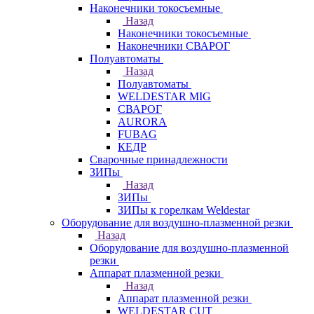
Наконечники токосъемные
Назад
Наконечники токосъемные
Наконечники СВАРОГ
Полуавтоматы
Назад
Полуавтоматы
WELDESTAR MIG
СВАРОГ
AURORA
FUBAG
КЕДР
Сварочные принадлежности
ЗИПы
Назад
ЗИПы
ЗИПы к горелкам Weldestar
Оборудование для воздушно-плазменной резки
Назад
Оборудование для воздушно-плазменной
резки
Аппарат плазменной резки
Назад
Аппарат плазменной резки
WELDESTAR CUT