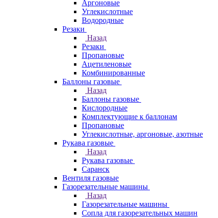
Аргоновые
Углекислотные
Водородные
Резаки
Назад
Резаки
Пропановые
Ацетиленовые
Комбинированные
Баллоны газовые
Назад
Баллоны газовые
Кислородные
Комплектующие к баллонам
Пропановые
Углекислотные, аргоновые, азотные
Рукава газовые
Назад
Рукава газовые
Саранск
Вентиля газовые
Газорезательные машины
Назад
Газорезательные машины
Сопла для газорезательных машин