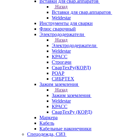
Вставки для свар.аппаратов
Назад
Вставки для свар.аппаратов
Weldestar
Инструменты для сварки
Флюс сварочный
Электрододержатели
Назад
Электрододержатели
Weldestar
КРАСС
Строгачи
СварТехРу(КОРД)
РОАР
СИБРТЕХ
Зажим заземления
Назад
Зажим заземления
Weldestar
КРАСС
СварТехРу (КОРД)
Маркера
Кабель
Кабельные наконечники
Спецодежда, СИЗ