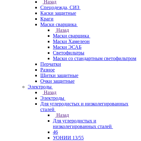
Назад
Спецодежда, СИЗ
Каски защитные
Краги
Маски сварщика
Назад
Маски сварщика
Маски Хамелеон
Маски ЭСАБ
Светофильтры
Маски со стандартным светофильтром
Перчатки
Разное
Щитки защитные
Очки защитные
Электроды
Назад
Электроды
Для углеродистых и низколегированных
сталей
Назад
Для углеродистых и
низколегированных сталей
46
УОНИИ 13/55