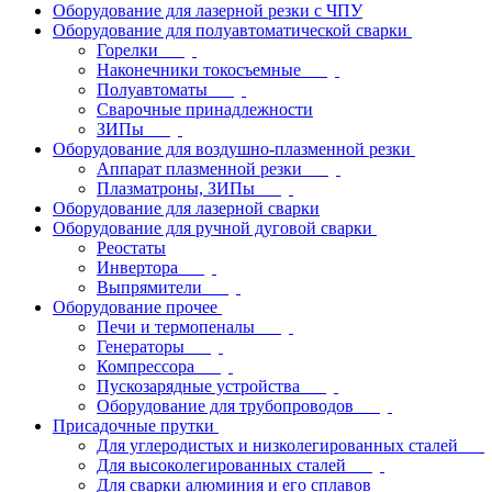
Оборудование для лазерной резки с ЧПУ
Оборудование для полуавтоматической сварки
Горелки
Наконечники токосъемные
Полуавтоматы
Сварочные принадлежности
ЗИПы
Оборудование для воздушно-плазменной резки
Аппарат плазменной резки
Плазматроны, ЗИПы
Оборудование для лазерной сварки
Оборудование для ручной дуговой сварки
Реостаты
Инвертора
Выпрямители
Оборудование прочее
Печи и термопеналы
Генераторы
Компрессора
Пускозарядные устройства
Оборудование для трубопроводов
Присадочные прутки
Для углеродистых и низколегированных сталей
Для высоколегированных сталей
Для сварки алюминия и его сплавов