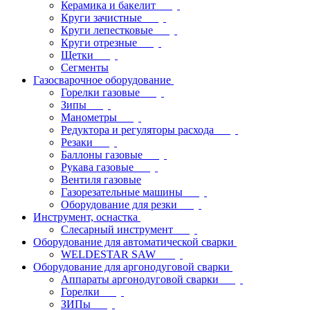
Керамика и бакелит
Круги зачистные
Круги лепестковые
Круги отрезные
Щетки
Сегменты
Газосварочное оборудование
Горелки газовые
Зипы
Манометры
Редуктора и регуляторы расхода
Резаки
Баллоны газовые
Рукава газовые
Вентиля газовые
Газорезательные машины
Оборудование для резки
Инструмент, оснастка
Слесарный инструмент
Оборудование для автоматической сварки
WELDESTAR SAW
Оборудование для аргонодуговой сварки
Аппараты аргонодуговой сварки
Горелки
ЗИПы