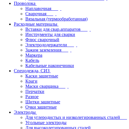
Проволока
Наплавочная
Сварочная
Вязальная (термообработанная)
Расходные материалы
Вставки для свар.аппаратов
Инструменты для сварки
Флюс сварочный
Электрододержатели
Зажим заземления
Маркера
Кабель
Кабельные наконечники
Спецодежда, СИЗ
Каски защитные
Краги
Маски сварщика
Перчатки
Разное
Щитки защитные
Очки защитные
Электроды
Для углеродистых и низколегированных сталей
Угольные электроды
Для высоколегированных сталей