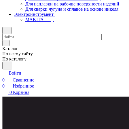
Для наплавки на рабочие поверхности изделий
Для сварки чугуна и сплавов на основе никеля
Электроинструмент
МAKITA
Каталог
По всему сайту
По каталогу
Войти
0
Сравнение
0
Избранное
0
Корзина