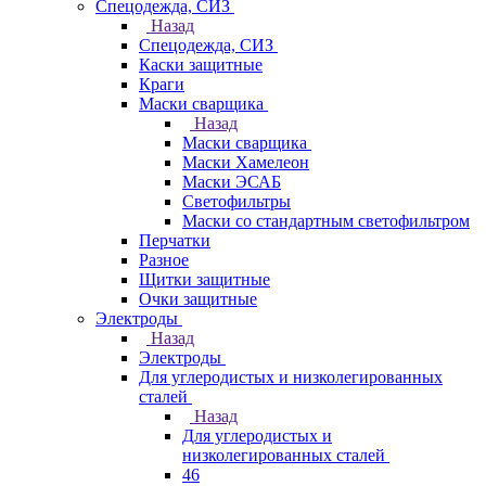
Спецодежда, СИЗ
Назад
Спецодежда, СИЗ
Каски защитные
Краги
Маски сварщика
Назад
Маски сварщика
Маски Хамелеон
Маски ЭСАБ
Светофильтры
Маски со стандартным светофильтром
Перчатки
Разное
Щитки защитные
Очки защитные
Электроды
Назад
Электроды
Для углеродистых и низколегированных
сталей
Назад
Для углеродистых и
низколегированных сталей
46