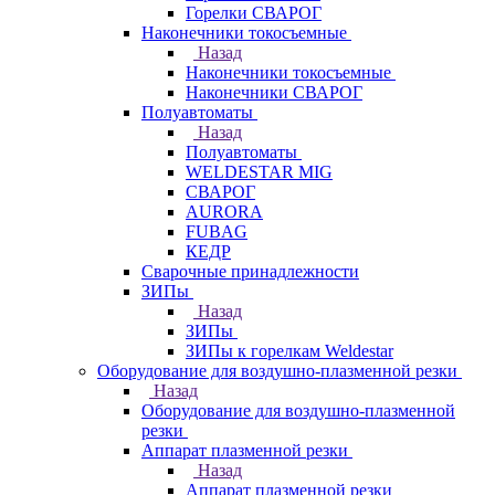
Горелки СВАРОГ
Наконечники токосъемные
Назад
Наконечники токосъемные
Наконечники СВАРОГ
Полуавтоматы
Назад
Полуавтоматы
WELDESTAR MIG
СВАРОГ
AURORA
FUBAG
КЕДР
Сварочные принадлежности
ЗИПы
Назад
ЗИПы
ЗИПы к горелкам Weldestar
Оборудование для воздушно-плазменной резки
Назад
Оборудование для воздушно-плазменной
резки
Аппарат плазменной резки
Назад
Аппарат плазменной резки