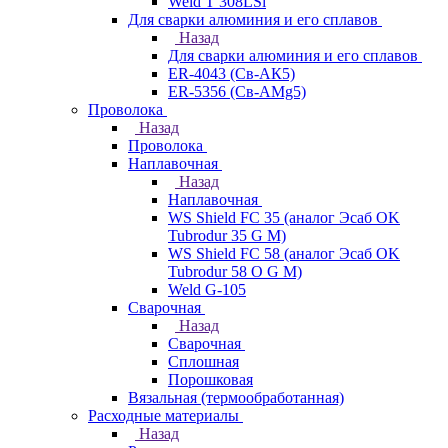
Weld T 308LSi
Для сварки алюминия и его сплавов
Назад
Для сварки алюминия и его сплавов
ER-4043 (Св-АК5)
ER-5356 (Св-АМg5)
Проволока
Назад
Проволока
Наплавочная
Назад
Наплавочная
WS Shield FC 35 (аналог Эсаб OK
Tubrodur 35 G M)
WS Shield FC 58 (аналог Эсаб OK
Tubrodur 58 O G M)
Weld G-105
Сварочная
Назад
Сварочная
Сплошная
Порошковая
Вязальная (термообработанная)
Расходные материалы
Назад