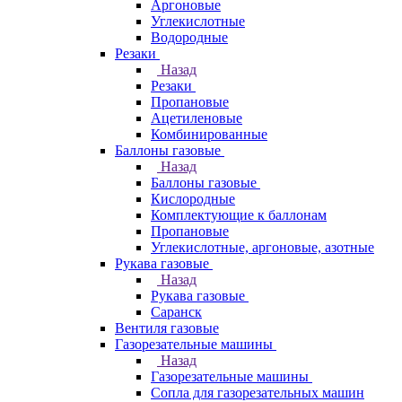
Аргоновые
Углекислотные
Водородные
Резаки
Назад
Резаки
Пропановые
Ацетиленовые
Комбинированные
Баллоны газовые
Назад
Баллоны газовые
Кислородные
Комплектующие к баллонам
Пропановые
Углекислотные, аргоновые, азотные
Рукава газовые
Назад
Рукава газовые
Саранск
Вентиля газовые
Газорезательные машины
Назад
Газорезательные машины
Сопла для газорезательных машин