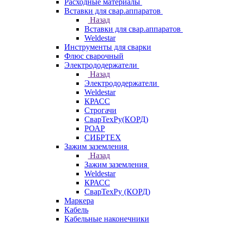
Расходные материалы
Вставки для свар.аппаратов
Назад
Вставки для свар.аппаратов
Weldestar
Инструменты для сварки
Флюс сварочный
Электрододержатели
Назад
Электрододержатели
Weldestar
КРАСС
Строгачи
СварТехРу(КОРД)
РОАР
СИБРТЕХ
Зажим заземления
Назад
Зажим заземления
Weldestar
КРАСС
СварТехРу (КОРД)
Маркера
Кабель
Кабельные наконечники