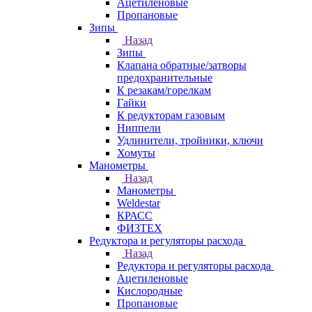
Ацетиленовые
Пропановые
Зипы
Назад
Зипы
Клапана обратные/затворы
предохранительные
К резакам/горелкам
Гайки
К редукторам газовым
Ниппели
Удлинители, тройники, ключи
Хомуты
Манометры
Назад
Манометры
Weldestar
КРАСС
ФИЗТЕХ
Редуктора и регуляторы расхода
Назад
Редуктора и регуляторы расхода
Ацетиленовые
Кислородные
Пропановые