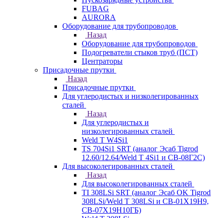
FUBAG
AURORA
Оборудование для трубопроводов
Назад
Оборудование для трубопроводов
Подогреватели стыков труб (ПСТ)
Центраторы
Присадочные прутки
Назад
Присадочные прутки
Для углеродистых и низколегированных
сталей
Назад
Для углеродистых и
низколегированных сталей
Weld T W4Si1
TS 704Si1 SRT (аналог Эсаб Tigrod
12.60/12.64/Weld T 4Si1 и СВ-08Г2С)
Для высоколегированных сталей
Назад
Для высоколегированных сталей
TI 308LSi SRT (аналог Эсаб OK Tigrod
308LSi/Weld T 308LSi и СВ-01Х19Н9,
СВ-07Х19Н10ГБ)