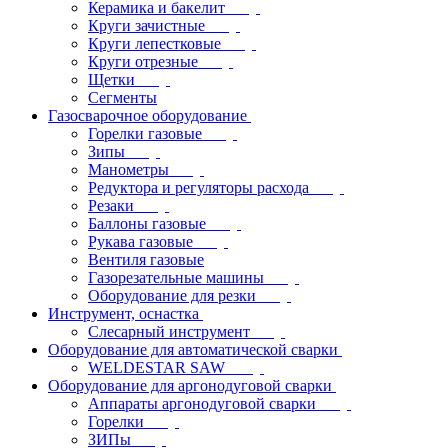
Керамика и бакелит
Круги зачистные
Круги лепестковые
Круги отрезные
Щетки
Сегменты
Газосварочное оборудование
Горелки газовые
Зипы
Манометры
Редуктора и регуляторы расхода
Резаки
Баллоны газовые
Рукава газовые
Вентиля газовые
Газорезательные машины
Оборудование для резки
Инструмент, оснастка
Слесарный инструмент
Оборудование для автоматической сварки
WELDESTAR SAW
Оборудование для аргонодуговой сварки
Аппараты аргонодуговой сварки
Горелки
ЗИПы