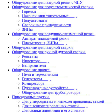
Оборудование для лазерной резки с ЧПУ
Оборудование для полуавтоматической сварки
Горелки
Наконечники токосъемные
Полуавтоматы
Сварочные принадлежности
ЗИПы
Оборудование для воздушно-плазменной резки
Аппарат плазменной резки
Плазматроны, ЗИПы
Оборудование для лазерной сварки
Оборудование для ручной дуговой сварки
Реостаты
Инвертора
Выпрямители
Оборудование прочее
Печи и термопеналы
Генераторы
Компрессора
Пускозарядные устройства
Оборудование для трубопроводов
Присадочные прутки
Для углеродистых и низколегированных сталей
Для высоколегированных сталей
Для сварки алюминия и его сплавов