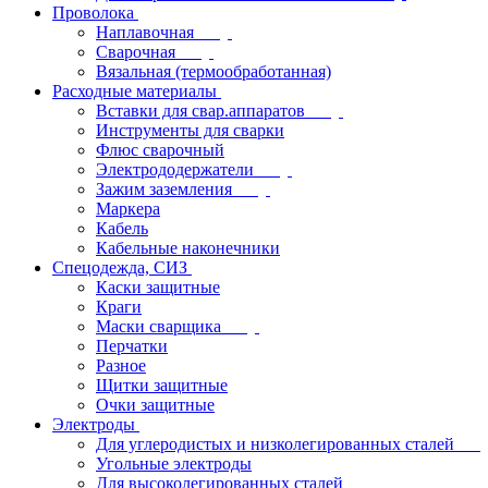
Проволока
Наплавочная
Сварочная
Вязальная (термообработанная)
Расходные материалы
Вставки для свар.аппаратов
Инструменты для сварки
Флюс сварочный
Электрододержатели
Зажим заземления
Маркера
Кабель
Кабельные наконечники
Спецодежда, СИЗ
Каски защитные
Краги
Маски сварщика
Перчатки
Разное
Щитки защитные
Очки защитные
Электроды
Для углеродистых и низколегированных сталей
Угольные электроды
Для высоколегированных сталей