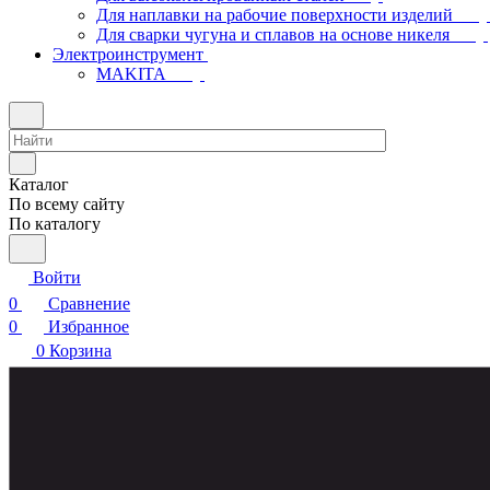
Для наплавки на рабочие поверхности изделий
Для сварки чугуна и сплавов на основе никеля
Электроинструмент
МAKITA
Каталог
По всему сайту
По каталогу
Войти
0
Сравнение
0
Избранное
0
Корзина