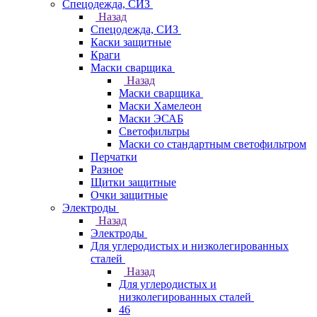
Спецодежда, СИЗ
Назад
Спецодежда, СИЗ
Каски защитные
Краги
Маски сварщика
Назад
Маски сварщика
Маски Хамелеон
Маски ЭСАБ
Светофильтры
Маски со стандартным светофильтром
Перчатки
Разное
Щитки защитные
Очки защитные
Электроды
Назад
Электроды
Для углеродистых и низколегированных
сталей
Назад
Для углеродистых и
низколегированных сталей
46