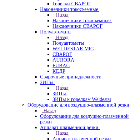
Горелки СВАРОГ
Наконечники токосъемные
Назад
Наконечники токосъемные
Наконечники СВАРОГ
Полуавтоматы
Назад
Полуавтоматы
WELDESTAR MIG
СВАРОГ
AURORA
FUBAG
КЕДР
Сварочные принадлежности
ЗИПы
Назад
ЗИПы
ЗИПы к горелкам Weldestar
Оборудование для воздушно-плазменной резки
Назад
Оборудование для воздушно-плазменной
резки
Аппарат плазменной резки
Назад
Аппарат плазменной резки