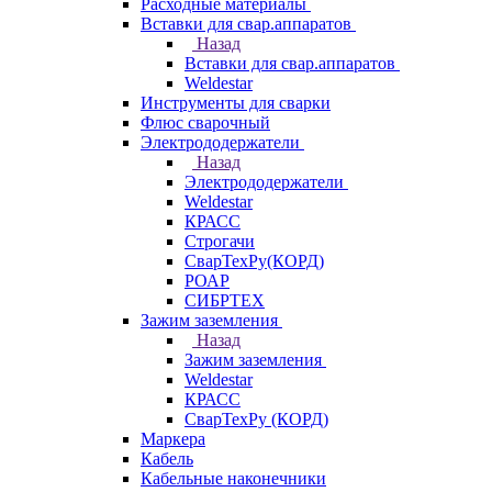
Расходные материалы
Вставки для свар.аппаратов
Назад
Вставки для свар.аппаратов
Weldestar
Инструменты для сварки
Флюс сварочный
Электрододержатели
Назад
Электрододержатели
Weldestar
КРАСС
Строгачи
СварТехРу(КОРД)
РОАР
СИБРТЕХ
Зажим заземления
Назад
Зажим заземления
Weldestar
КРАСС
СварТехРу (КОРД)
Маркера
Кабель
Кабельные наконечники