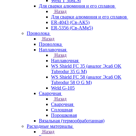
Weld T 308LSi
Для сварки алюминия и его сплавов
Назад
Для сварки алюминия и его сплавов
ER-4043 (Св-АК5)
ER-5356 (Св-АМg5)
Проволока
Назад
Проволока
Наплавочная
Назад
Наплавочная
WS Shield FC 35 (аналог Эсаб OK
Tubrodur 35 G M)
WS Shield FC 58 (аналог Эсаб OK
Tubrodur 58 O G M)
Weld G-105
Сварочная
Назад
Сварочная
Сплошная
Порошковая
Вязальная (термообработанная)
Расходные материалы
Назад