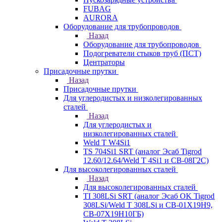
FUBAG
AURORA
Оборудование для трубопроводов
Назад
Оборудование для трубопроводов
Подогреватели стыков труб (ПСТ)
Центраторы
Присадочные прутки
Назад
Присадочные прутки
Для углеродистых и низколегированных
сталей
Назад
Для углеродистых и
низколегированных сталей
Weld T W4Si1
TS 704Si1 SRT (аналог Эсаб Tigrod
12.60/12.64/Weld T 4Si1 и СВ-08Г2С)
Для высоколегированных сталей
Назад
Для высоколегированных сталей
TI 308LSi SRT (аналог Эсаб OK Tigrod
308LSi/Weld T 308LSi и СВ-01Х19Н9,
СВ-07Х19Н10ГБ)