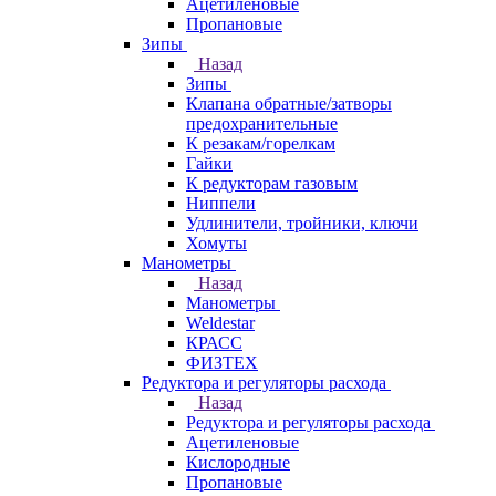
Ацетиленовые
Пропановые
Зипы
Назад
Зипы
Клапана обратные/затворы
предохранительные
К резакам/горелкам
Гайки
К редукторам газовым
Ниппели
Удлинители, тройники, ключи
Хомуты
Манометры
Назад
Манометры
Weldestar
КРАСС
ФИЗТЕХ
Редуктора и регуляторы расхода
Назад
Редуктора и регуляторы расхода
Ацетиленовые
Кислородные
Пропановые