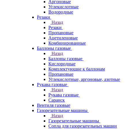
Аргоновые
Углекислотные
Водородные
Резаки
Назад
Резаки
Пропановые
Ацетиленовые
Комбинированные
Баллоны газовые
Назад
Баллоны газовые
Кислородные
Комплектующие к баллонам
Пропановые
Углекислотные, аргоновые, азотные
Рукава газовые
Назад
Рукава газовые
Саранск
Вентиля газовые
Газорезательные машины
Назад
Газорезательные машины
Сопла для газорезательных машин