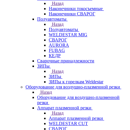
Назад
Наконечники токосъемные
Наконечники СВАРОГ
Полуавтоматы
Назад
Полуавтоматы
WELDESTAR MIG
СВАРОГ
AURORA
FUBAG
КЕДР
Сварочные принадлежности
ЗИПы
Назад
ЗИПы
ЗИПы к горелкам Weldestar
Оборудование для воздушно-плазменной резки
Назад
Оборудование для воздушно-плазменной
резки
Аппарат плазменной резки
Назад
Аппарат плазменной резки
WELDESTAR CUT
СВАРОГ