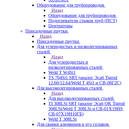
Оборудование для трубопроводов
Назад
Оборудование для трубопроводов
Подогреватели стыков труб (ПСТ)
Центраторы
Присадочные прутки
Назад
Присадочные прутки
Для углеродистых и низколегированных
сталей
Назад
Для углеродистых и
низколегированных сталей
Weld T W4Si1
TS 704Si1 SRT (аналог Эсаб Tigrod
12.60/12.64/Weld T 4Si1 и СВ-08Г2С)
Для высоколегированных сталей
Назад
Для высоколегированных сталей
TI 308LSi SRT (аналог Эсаб OK Tigrod
308LSi/Weld T 308LSi и СВ-01Х19Н9,
СВ-07Х19Н10ГБ)
Weld T 308LSi
Для сварки алюминия и его сплавов