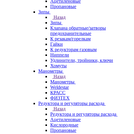
Ацетиленовые
Пропановые
Зипы
Назад
Зипы
Клапана обратные/затворы
предохранительные
К резакам/горелкам
Гайки
К редукторам газовым
Ниппели
Удлинители, тройники, ключи
Хомуты
Манометры
Назад
Манометры
Weldestar
КРАСС
ФИЗТЕХ
Редуктора и регуляторы расхода
Назад
Редуктора и регуляторы расхода
Ацетиленовые
Кислородные
Пропановые