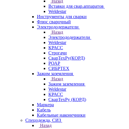
Назад
Вставки для свар.аппаратов
Weldestar
Инструменты для сварки
Флюс сварочный
Электрододержатели
Назад
Электрододержатели
Weldestar
КРАСС
Строгачи
СварТехРу(КОРД)
РОАР
СИБРТЕХ
Зажим заземления
Назад
Зажим заземления
Weldestar
КРАСС
СварТехРу (КОРД)
Маркера
Кабель
Кабельные наконечники
Спецодежда, СИЗ
Назад