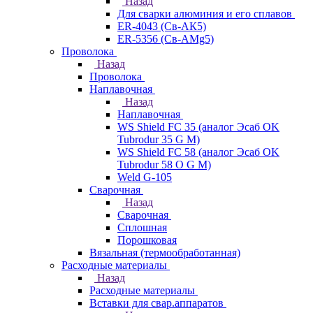
Назад
Для сварки алюминия и его сплавов
ER-4043 (Св-АК5)
ER-5356 (Св-АМg5)
Проволока
Назад
Проволока
Наплавочная
Назад
Наплавочная
WS Shield FC 35 (аналог Эсаб OK
Tubrodur 35 G M)
WS Shield FC 58 (аналог Эсаб OK
Tubrodur 58 O G M)
Weld G-105
Сварочная
Назад
Сварочная
Сплошная
Порошковая
Вязальная (термообработанная)
Расходные материалы
Назад
Расходные материалы
Вставки для свар.аппаратов