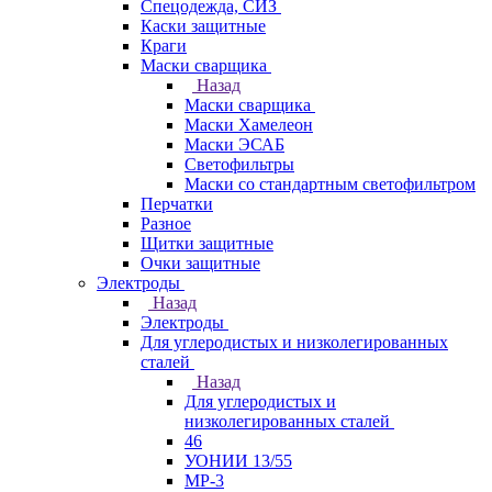
Спецодежда, СИЗ
Каски защитные
Краги
Маски сварщика
Назад
Маски сварщика
Маски Хамелеон
Маски ЭСАБ
Светофильтры
Маски со стандартным светофильтром
Перчатки
Разное
Щитки защитные
Очки защитные
Электроды
Назад
Электроды
Для углеродистых и низколегированных
сталей
Назад
Для углеродистых и
низколегированных сталей
46
УОНИИ 13/55
МР-3