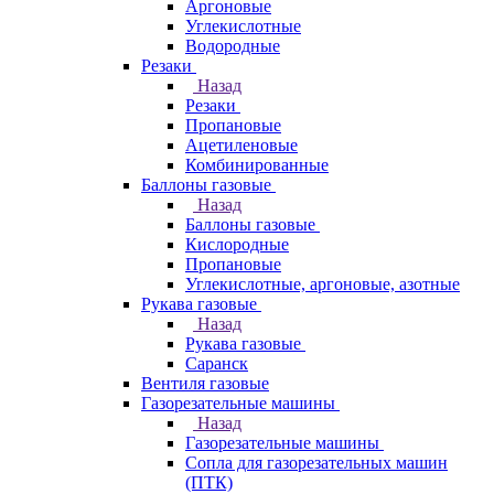
Аргоновые
Углекислотные
Водородные
Резаки
Назад
Резаки
Пропановые
Ацетиленовые
Комбинированные
Баллоны газовые
Назад
Баллоны газовые
Кислородные
Пропановые
Углекислотные, аргоновые, азотные
Рукава газовые
Назад
Рукава газовые
Саранск
Вентиля газовые
Газорезательные машины
Назад
Газорезательные машины
Сопла для газорезательных машин
(ПТК)