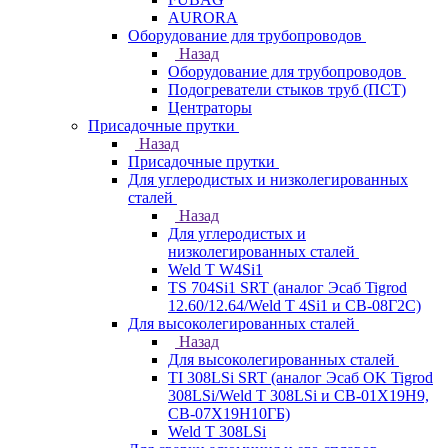
AURORA
Оборудование для трубопроводов
Назад
Оборудование для трубопроводов
Подогреватели стыков труб (ПСТ)
Центраторы
Присадочные прутки
Назад
Присадочные прутки
Для углеродистых и низколегированных
сталей
Назад
Для углеродистых и
низколегированных сталей
Weld T W4Si1
TS 704Si1 SRT (аналог Эсаб Tigrod
12.60/12.64/Weld T 4Si1 и СВ-08Г2С)
Для высоколегированных сталей
Назад
Для высоколегированных сталей
TI 308LSi SRT (аналог Эсаб OK Tigrod
308LSi/Weld T 308LSi и СВ-01Х19Н9,
СВ-07Х19Н10ГБ)
Weld T 308LSi