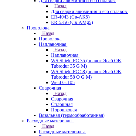
Для сварки алюминия и его сплавов
Назад
Для сварки алюминия и его сплавов
ER-4043 (Св-АК5)
ER-5356 (Св-АМg5)
Проволока
Назад
Проволока
Наплавочная
Назад
Наплавочная
WS Shield FC 35 (аналог Эсаб OK
Tubrodur 35 G M)
WS Shield FC 58 (аналог Эсаб OK
Tubrodur 58 O G M)
Weld G-105
Сварочная
Назад
Сварочная
Сплошная
Порошковая
Вязальная (термообработанная)
Расходные материалы
Назад
Расходные материалы