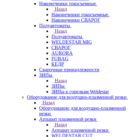
Наконечники токосъемные
Назад
Наконечники токосъемные
Наконечники СВАРОГ
Полуавтоматы
Назад
Полуавтоматы
WELDESTAR MIG
СВАРОГ
AURORA
FUBAG
КЕДР
Сварочные принадлежности
ЗИПы
Назад
ЗИПы
ЗИПы к горелкам Weldestar
Оборудование для воздушно-плазменной резки
Назад
Оборудование для воздушно-плазменной
резки
Аппарат плазменной резки
Назад
Аппарат плазменной резки
WELDESTAR CUT