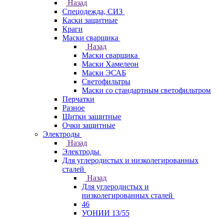
Назад
Спецодежда, СИЗ
Каски защитные
Краги
Маски сварщика
Назад
Маски сварщика
Маски Хамелеон
Маски ЭСАБ
Светофильтры
Маски со стандартным светофильтром
Перчатки
Разное
Щитки защитные
Очки защитные
Электроды
Назад
Электроды
Для углеродистых и низколегированных
сталей
Назад
Для углеродистых и
низколегированных сталей
46
УОНИИ 13/55