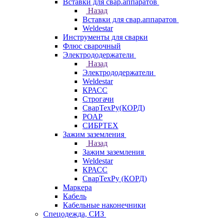
Вставки для свар.аппаратов
Назад
Вставки для свар.аппаратов
Weldestar
Инструменты для сварки
Флюс сварочный
Электрододержатели
Назад
Электрододержатели
Weldestar
КРАСС
Строгачи
СварТехРу(КОРД)
РОАР
СИБРТЕХ
Зажим заземления
Назад
Зажим заземления
Weldestar
КРАСС
СварТехРу (КОРД)
Маркера
Кабель
Кабельные наконечники
Спецодежда, СИЗ