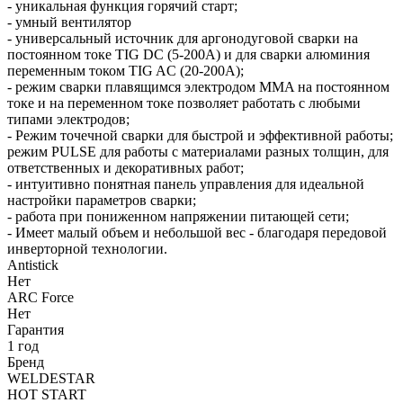
- уникальная функция горячий старт;
- умный вентилятор
- универсальный источник для аргонодуговой сварки на
постоянном токе TIG DC (5-200А) и для сварки алюминия
переменным током TIG AС (20-200А);
- режим сварки плавящимся электродом MMA на постоянном
токе и на переменном токе позволяет работать с любыми
типами электродов;
- Режим точечной сварки для быстрой и эффективной работы;
режим PULSE для работы с материалами разных толщин, для
ответственных и декоративных работ;
- интуитивно понятная панель управления для идеальной
настройки параметров сварки;
- работа при пониженном напряжении питающей сети;
- Имеет малый объем и небольшой вес - благодаря передовой
инверторной технологии.
Antistick
Нет
ARC Force
Нет
Гарантия
1 год
Бренд
WELDESTAR
HOT START