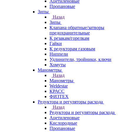
Ацетиленовые
Пропановые
Зипы
Назад
Зипы
Клапана обратные/затворы
предохранительные
К резакам/горелкам
Гайки
К редукторам газовым
Ниппели
Удлинители, тройники, ключи
Хомуты
Манометры
Назад
Манометры
Weldestar
КРАСС
ФИЗТЕХ
Редуктора и регуляторы расхода
Назад
Редуктора и регуляторы расхода
Ацетиленовые
Кислородные
Пропановые