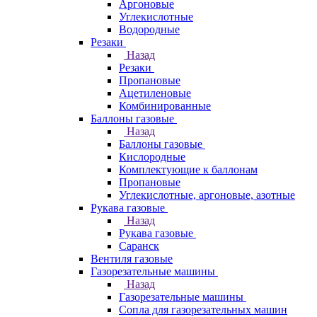
Аргоновые
Углекислотные
Водородные
Резаки
Назад
Резаки
Пропановые
Ацетиленовые
Комбинированные
Баллоны газовые
Назад
Баллоны газовые
Кислородные
Комплектующие к баллонам
Пропановые
Углекислотные, аргоновые, азотные
Рукава газовые
Назад
Рукава газовые
Саранск
Вентиля газовые
Газорезательные машины
Назад
Газорезательные машины
Сопла для газорезательных машин