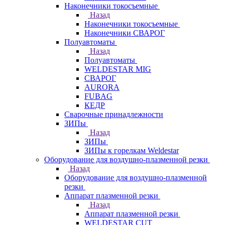
Наконечники токосъемные
Назад
Наконечники токосъемные
Наконечники СВАРОГ
Полуавтоматы
Назад
Полуавтоматы
WELDESTAR MIG
СВАРОГ
AURORA
FUBAG
КЕДР
Сварочные принадлежности
ЗИПы
Назад
ЗИПы
ЗИПы к горелкам Weldestar
Оборудование для воздушно-плазменной резки
Назад
Оборудование для воздушно-плазменной
резки
Аппарат плазменной резки
Назад
Аппарат плазменной резки
WELDESTAR CUT