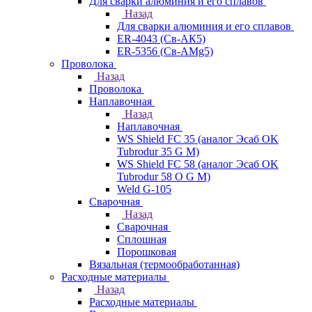
Для сварки алюминия и его сплавов
Назад
Для сварки алюминия и его сплавов
ER-4043 (Св-АК5)
ER-5356 (Св-АМg5)
Проволока
Назад
Проволока
Наплавочная
Назад
Наплавочная
WS Shield FC 35 (аналог Эсаб OK
Tubrodur 35 G M)
WS Shield FC 58 (аналог Эсаб OK
Tubrodur 58 O G M)
Weld G-105
Сварочная
Назад
Сварочная
Сплошная
Порошковая
Вязальная (термообработанная)
Расходные материалы
Назад
Расходные материалы