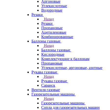
Аргоновые
Углекислотные
Водородные
Резаки
Назад
Резаки
Пропановые
Ацетиленовые
Комбинированные
Баллоны газовые
Назад
Баллоны газовые
Кислородные
Комплектующие к баллонам
Пропановые
Углекислотные, аргоновые, азотные
Рукава газовые
Назад
Рукава газовые
Саранск
Вентиля газовые
Газорезательные машины
Назад
Газорезательные машины
Сопла для газорезательных машин