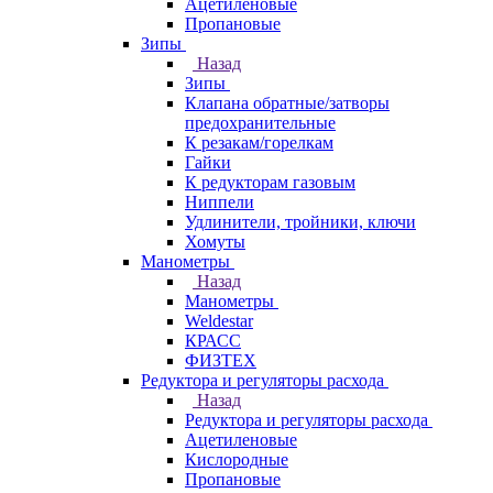
Ацетиленовые
Пропановые
Зипы
Назад
Зипы
Клапана обратные/затворы
предохранительные
К резакам/горелкам
Гайки
К редукторам газовым
Ниппели
Удлинители, тройники, ключи
Хомуты
Манометры
Назад
Манометры
Weldestar
КРАСС
ФИЗТЕХ
Редуктора и регуляторы расхода
Назад
Редуктора и регуляторы расхода
Ацетиленовые
Кислородные
Пропановые