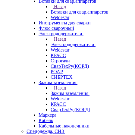
Вставки для свар.аппаратов
Назад
Вставки для свар.аппаратов
Weldestar
Инструменты для сварки
Флюс сварочный
Электрододержатели
Назад
Электрододержатели
Weldestar
КРАСС
Строгачи
СварТехРу(КОРД)
РОАР
СИБРТЕХ
Зажим заземления
Назад
Зажим заземления
Weldestar
КРАСС
СварТехРу (КОРД)
Маркера
Кабель
Кабельные наконечники
Спецодежда, СИЗ