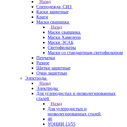
Назад
Спецодежда, СИЗ
Каски защитные
Краги
Маски сварщика
Назад
Маски сварщика
Маски Хамелеон
Маски ЭСАБ
Светофильтры
Маски со стандартным светофильтром
Перчатки
Разное
Щитки защитные
Очки защитные
Электроды
Назад
Электроды
Для углеродистых и низколегированных
сталей
Назад
Для углеродистых и
низколегированных сталей
46
УОНИИ 13/55