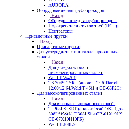
AURORA
Оборудование для трубопроводов
Назад
Оборудование для трубопроводов
Подогреватели стыков труб (ПСТ)
Центраторы
Присадочные прутки
Назад
Присадочные прутки
Для углеродистых и низколегированных
сталей
Назад
Для углеродистых и
низколегированных сталей
Weld T W4Si1
TS 704Si1 SRT (аналог Эсаб Tigrod
12.60/12.64/Weld T 4Si1 и СВ-08Г2С)
Для высоколегированных сталей
Назад
Для высоколегированных сталей
TI 308LSi SRT (аналог Эсаб OK Tigrod
308LSi/Weld T 308LSi и СВ-01Х19Н9,
СВ-07Х19Н10ГБ)
Weld T 308LSi