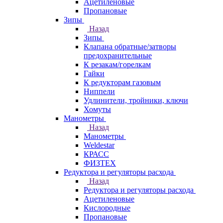
Ацетиленовые
Пропановые
Зипы
Назад
Зипы
Клапана обратные/затворы
предохранительные
К резакам/горелкам
Гайки
К редукторам газовым
Ниппели
Удлинители, тройники, ключи
Хомуты
Манометры
Назад
Манометры
Weldestar
КРАСС
ФИЗТЕХ
Редуктора и регуляторы расхода
Назад
Редуктора и регуляторы расхода
Ацетиленовые
Кислородные
Пропановые