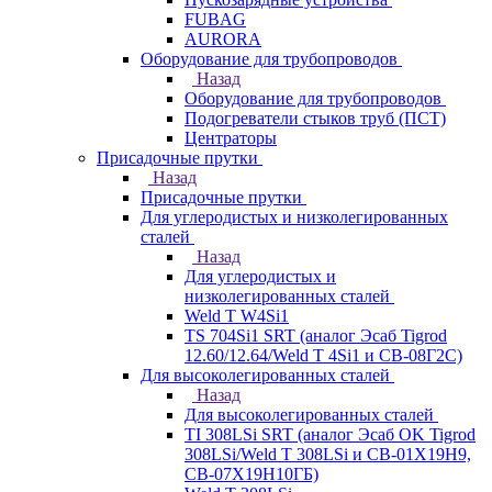
FUBAG
AURORA
Оборудование для трубопроводов
Назад
Оборудование для трубопроводов
Подогреватели стыков труб (ПСТ)
Центраторы
Присадочные прутки
Назад
Присадочные прутки
Для углеродистых и низколегированных
сталей
Назад
Для углеродистых и
низколегированных сталей
Weld T W4Si1
TS 704Si1 SRT (аналог Эсаб Tigrod
12.60/12.64/Weld T 4Si1 и СВ-08Г2С)
Для высоколегированных сталей
Назад
Для высоколегированных сталей
TI 308LSi SRT (аналог Эсаб OK Tigrod
308LSi/Weld T 308LSi и СВ-01Х19Н9,
СВ-07Х19Н10ГБ)