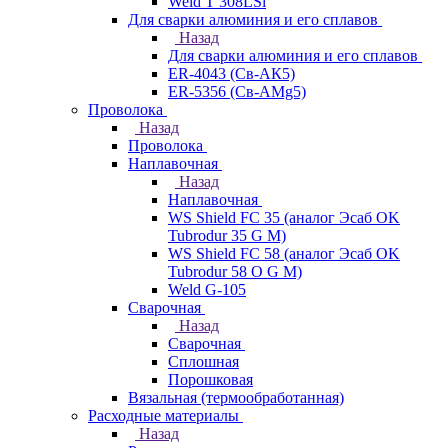
Weld T 308LSi
Для сварки алюминия и его сплавов
Назад
Для сварки алюминия и его сплавов
ER-4043 (Св-АК5)
ER-5356 (Св-АМg5)
Проволока
Назад
Проволока
Наплавочная
Назад
Наплавочная
WS Shield FC 35 (аналог Эсаб OK
Tubrodur 35 G M)
WS Shield FC 58 (аналог Эсаб OK
Tubrodur 58 O G M)
Weld G-105
Сварочная
Назад
Сварочная
Сплошная
Порошковая
Вязальная (термообработанная)
Расходные материалы
Назад