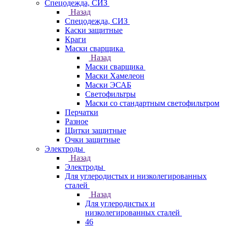
Спецодежда, СИЗ
Назад
Спецодежда, СИЗ
Каски защитные
Краги
Маски сварщика
Назад
Маски сварщика
Маски Хамелеон
Маски ЭСАБ
Светофильтры
Маски со стандартным светофильтром
Перчатки
Разное
Щитки защитные
Очки защитные
Электроды
Назад
Электроды
Для углеродистых и низколегированных
сталей
Назад
Для углеродистых и
низколегированных сталей
46