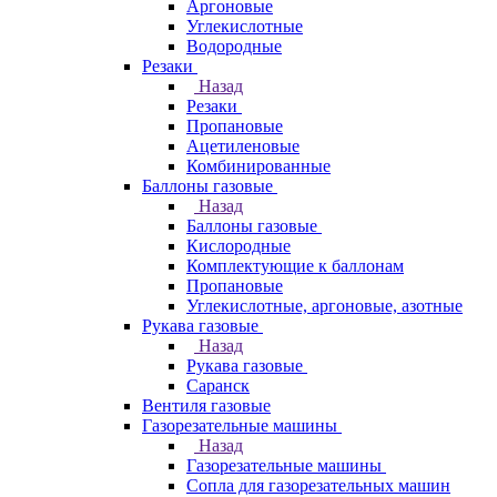
Аргоновые
Углекислотные
Водородные
Резаки
Назад
Резаки
Пропановые
Ацетиленовые
Комбинированные
Баллоны газовые
Назад
Баллоны газовые
Кислородные
Комплектующие к баллонам
Пропановые
Углекислотные, аргоновые, азотные
Рукава газовые
Назад
Рукава газовые
Саранск
Вентиля газовые
Газорезательные машины
Назад
Газорезательные машины
Сопла для газорезательных машин