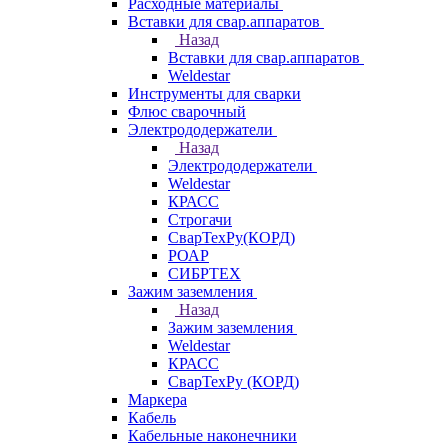
Расходные материалы
Вставки для свар.аппаратов
Назад
Вставки для свар.аппаратов
Weldestar
Инструменты для сварки
Флюс сварочный
Электрододержатели
Назад
Электрододержатели
Weldestar
КРАСС
Строгачи
СварТехРу(КОРД)
РОАР
СИБРТЕХ
Зажим заземления
Назад
Зажим заземления
Weldestar
КРАСС
СварТехРу (КОРД)
Маркера
Кабель
Кабельные наконечники