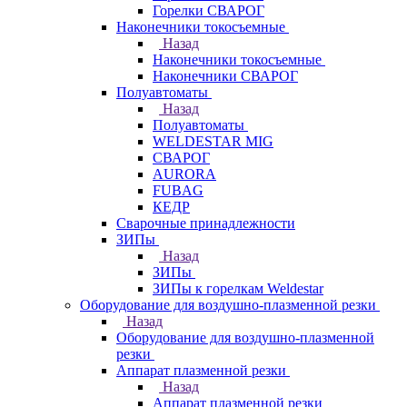
Горелки СВАРОГ
Наконечники токосъемные
Назад
Наконечники токосъемные
Наконечники СВАРОГ
Полуавтоматы
Назад
Полуавтоматы
WELDESTAR MIG
СВАРОГ
AURORA
FUBAG
КЕДР
Сварочные принадлежности
ЗИПы
Назад
ЗИПы
ЗИПы к горелкам Weldestar
Оборудование для воздушно-плазменной резки
Назад
Оборудование для воздушно-плазменной
резки
Аппарат плазменной резки
Назад
Аппарат плазменной резки