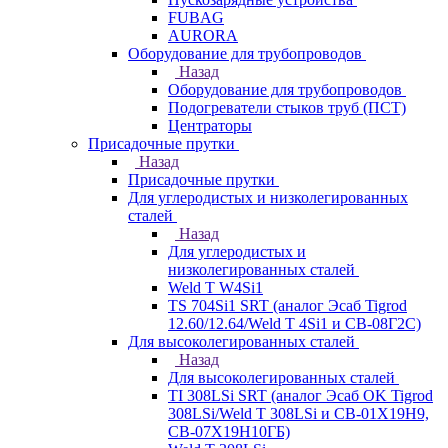
FUBAG
AURORA
Оборудование для трубопроводов
Назад
Оборудование для трубопроводов
Подогреватели стыков труб (ПСТ)
Центраторы
Присадочные прутки
Назад
Присадочные прутки
Для углеродистых и низколегированных
сталей
Назад
Для углеродистых и
низколегированных сталей
Weld T W4Si1
TS 704Si1 SRT (аналог Эсаб Tigrod
12.60/12.64/Weld T 4Si1 и СВ-08Г2С)
Для высоколегированных сталей
Назад
Для высоколегированных сталей
TI 308LSi SRT (аналог Эсаб OK Tigrod
308LSi/Weld T 308LSi и СВ-01Х19Н9,
СВ-07Х19Н10ГБ)