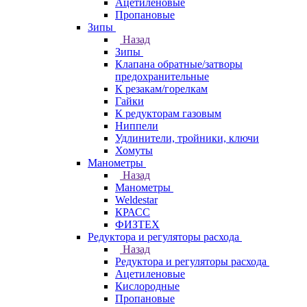
Ацетиленовые
Пропановые
Зипы
Назад
Зипы
Клапана обратные/затворы
предохранительные
К резакам/горелкам
Гайки
К редукторам газовым
Ниппели
Удлинители, тройники, ключи
Хомуты
Манометры
Назад
Манометры
Weldestar
КРАСС
ФИЗТЕХ
Редуктора и регуляторы расхода
Назад
Редуктора и регуляторы расхода
Ацетиленовые
Кислородные
Пропановые