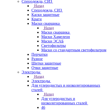
Спецодежда, СИЗ
Назад
Спецодежда, СИЗ
Каски защитные
Краги
Маски сварщика
Назад
Маски сварщика
Маски Хамелеон
Маски ЭСАБ
Светофильтры
Маски со стандартным светофильтром
Перчатки
Разное
Щитки защитные
Очки защитные
Электроды
Назад
Электроды
Для углеродистых и низколегированных
сталей
Назад
Для углеродистых и
низколегированных сталей
46