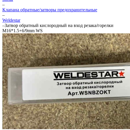
–
Клапана обратные/затворы предохранительные
–
Weldestar
–
Затвор обратный кислородный на вход резака/горелки
M16*1.5+6/9mm WS