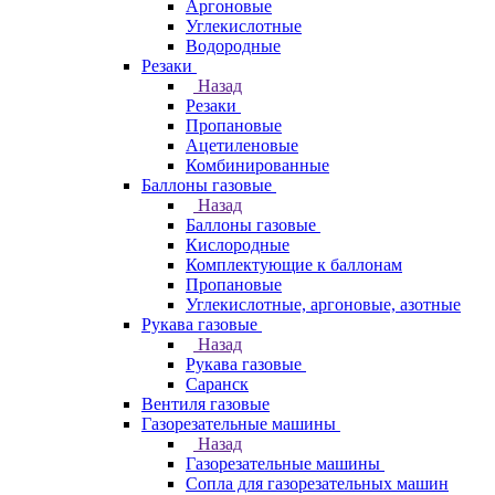
Аргоновые
Углекислотные
Водородные
Резаки
Назад
Резаки
Пропановые
Ацетиленовые
Комбинированные
Баллоны газовые
Назад
Баллоны газовые
Кислородные
Комплектующие к баллонам
Пропановые
Углекислотные, аргоновые, азотные
Рукава газовые
Назад
Рукава газовые
Саранск
Вентиля газовые
Газорезательные машины
Назад
Газорезательные машины
Сопла для газорезательных машин