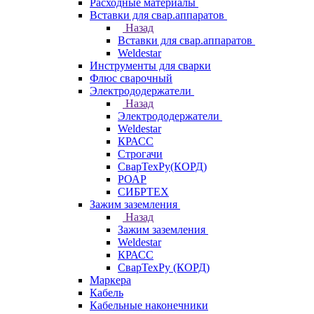
Расходные материалы
Вставки для свар.аппаратов
Назад
Вставки для свар.аппаратов
Weldestar
Инструменты для сварки
Флюс сварочный
Электрододержатели
Назад
Электрододержатели
Weldestar
КРАСС
Строгачи
СварТехРу(КОРД)
РОАР
СИБРТЕХ
Зажим заземления
Назад
Зажим заземления
Weldestar
КРАСС
СварТехРу (КОРД)
Маркера
Кабель
Кабельные наконечники