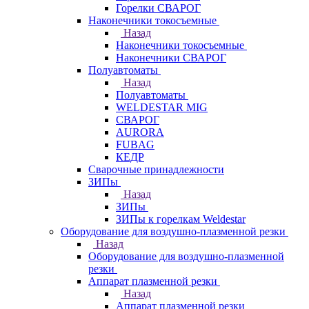
Горелки СВАРОГ
Наконечники токосъемные
Назад
Наконечники токосъемные
Наконечники СВАРОГ
Полуавтоматы
Назад
Полуавтоматы
WELDESTAR MIG
СВАРОГ
AURORA
FUBAG
КЕДР
Сварочные принадлежности
ЗИПы
Назад
ЗИПы
ЗИПы к горелкам Weldestar
Оборудование для воздушно-плазменной резки
Назад
Оборудование для воздушно-плазменной
резки
Аппарат плазменной резки
Назад
Аппарат плазменной резки