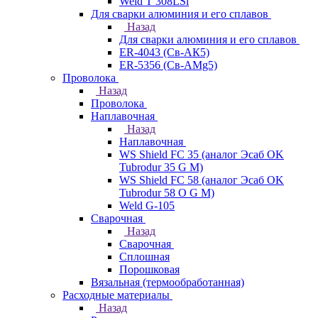
Weld T 308LSi
Для сварки алюминия и его сплавов
Назад
Для сварки алюминия и его сплавов
ER-4043 (Св-АК5)
ER-5356 (Св-АМg5)
Проволока
Назад
Проволока
Наплавочная
Назад
Наплавочная
WS Shield FC 35 (аналог Эсаб OK
Tubrodur 35 G M)
WS Shield FC 58 (аналог Эсаб OK
Tubrodur 58 O G M)
Weld G-105
Сварочная
Назад
Сварочная
Сплошная
Порошковая
Вязальная (термообработанная)
Расходные материалы
Назад