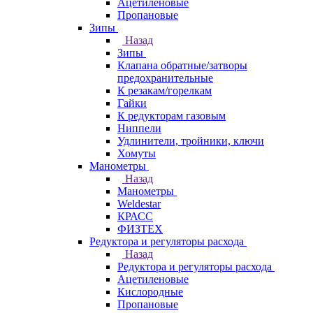
Ацетиленовые
Пропановые
Зипы
Назад
Зипы
Клапана обратные/затворы
предохранительные
К резакам/горелкам
Гайки
К редукторам газовым
Ниппели
Удлинители, тройники, ключи
Хомуты
Манометры
Назад
Манометры
Weldestar
КРАСС
ФИЗТЕХ
Редуктора и регуляторы расхода
Назад
Редуктора и регуляторы расхода
Ацетиленовые
Кислородные
Пропановые