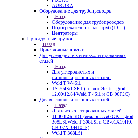
AURORA
Оборудование для трубопроводов
Назад
Оборудование для трубопроводов
Подогреватели стыков труб (ПСТ)
Центраторы
Присадочные прутки
Назад
Присадочные прутки
Для углеродистых и низколегированных
сталей
Назад
Для углеродистых и
низколегированных сталей
Weld T W4Si1
TS 704Si1 SRT (аналог Эсаб Tigrod
12.60/12.64/Weld T 4Si1 и СВ-08Г2С)
Для высоколегированных сталей
Назад
Для высоколегированных сталей
TI 308LSi SRT (аналог Эсаб OK Tigrod
308LSi/Weld T 308LSi и СВ-01Х19Н9,
СВ-07Х19Н10ГБ)
Weld T 308LSi