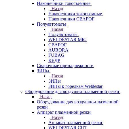
Наконечники токосъемные
Назад
Наконечники токосъемные
Наконечники СВАРОГ
Полуавтоматы
Назад
Полуавтоматы
WELDESTAR MIG
СВАРОГ
AURORA
FUBAG
КЕДР
Сварочные принадлежности
ЗИПы
Назад
ЗИПы
ЗИПы к горелкам Weldestar
Оборудование для воздушно-плазменной резки
Назад
Оборудование для воздушно-плазменной
резки
Аппарат плазменной резки
Назад
Аппарат плазменной резки
WELDESTAR CUT