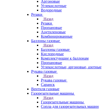
Аргоновые
Углекислотные
Водородные
Резаки
Назад
Резаки
Пропановые
Ацетиленовые
Комбинированные
Баллоны газовые
Назад
Баллоны газовые
Кислородные
Комплектующие к баллонам
Пропановые
Углекислотные, аргоновые, азотные
Рукава газовые
Назад
Рукава газовые
Саранск
Вентиля газовые
Газорезательные машины
Назад
Газорезательные машины
Сопла для газорезательных машин