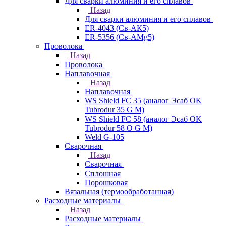
Для сварки алюминия и его сплавов
Назад
Для сварки алюминия и его сплавов
ER-4043 (Св-АК5)
ER-5356 (Св-АМg5)
Проволока
Назад
Проволока
Наплавочная
Назад
Наплавочная
WS Shield FC 35 (аналог Эсаб OK
Tubrodur 35 G M)
WS Shield FC 58 (аналог Эсаб OK
Tubrodur 58 O G M)
Weld G-105
Сварочная
Назад
Сварочная
Сплошная
Порошковая
Вязальная (термообработанная)
Расходные материалы
Назад
Расходные материалы