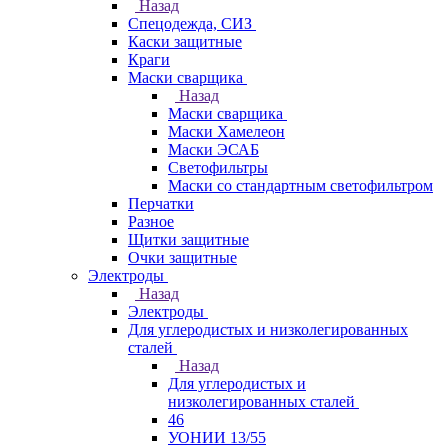
Назад
Спецодежда, СИЗ
Каски защитные
Краги
Маски сварщика
Назад
Маски сварщика
Маски Хамелеон
Маски ЭСАБ
Светофильтры
Маски со стандартным светофильтром
Перчатки
Разное
Щитки защитные
Очки защитные
Электроды
Назад
Электроды
Для углеродистых и низколегированных
сталей
Назад
Для углеродистых и
низколегированных сталей
46
УОНИИ 13/55