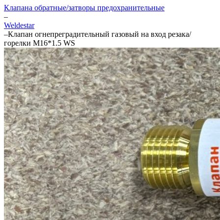
Клапана обратные/затворы предохранительные
–
Weldestar
–
Клапан огнепреградительный газовый на вход резака/
горелки M16*1.5 WS