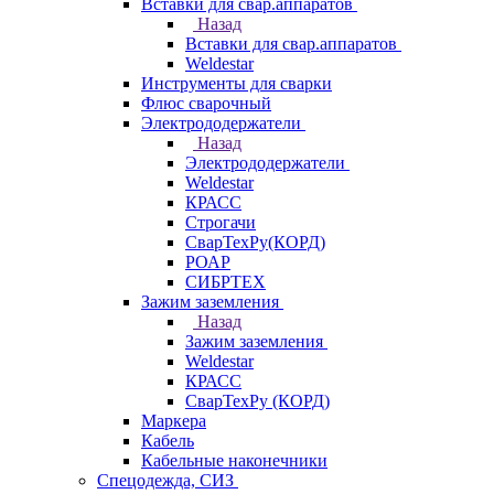
Вставки для свар.аппаратов
Назад
Вставки для свар.аппаратов
Weldestar
Инструменты для сварки
Флюс сварочный
Электрододержатели
Назад
Электрододержатели
Weldestar
КРАСС
Строгачи
СварТехРу(КОРД)
РОАР
СИБРТЕХ
Зажим заземления
Назад
Зажим заземления
Weldestar
КРАСС
СварТехРу (КОРД)
Маркера
Кабель
Кабельные наконечники
Спецодежда, СИЗ