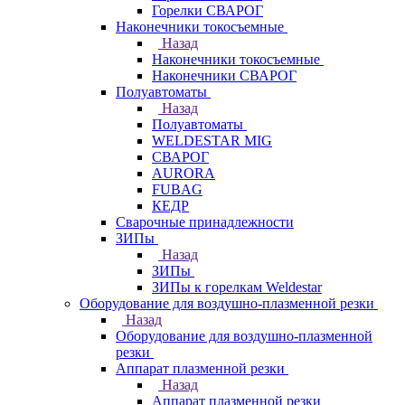
Горелки СВАРОГ
Наконечники токосъемные
Назад
Наконечники токосъемные
Наконечники СВАРОГ
Полуавтоматы
Назад
Полуавтоматы
WELDESTAR MIG
СВАРОГ
AURORA
FUBAG
КЕДР
Сварочные принадлежности
ЗИПы
Назад
ЗИПы
ЗИПы к горелкам Weldestar
Оборудование для воздушно-плазменной резки
Назад
Оборудование для воздушно-плазменной
резки
Аппарат плазменной резки
Назад
Аппарат плазменной резки