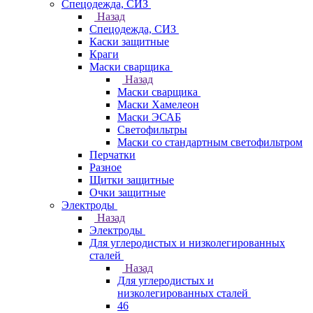
Спецодежда, СИЗ
Назад
Спецодежда, СИЗ
Каски защитные
Краги
Маски сварщика
Назад
Маски сварщика
Маски Хамелеон
Маски ЭСАБ
Светофильтры
Маски со стандартным светофильтром
Перчатки
Разное
Щитки защитные
Очки защитные
Электроды
Назад
Электроды
Для углеродистых и низколегированных
сталей
Назад
Для углеродистых и
низколегированных сталей
46