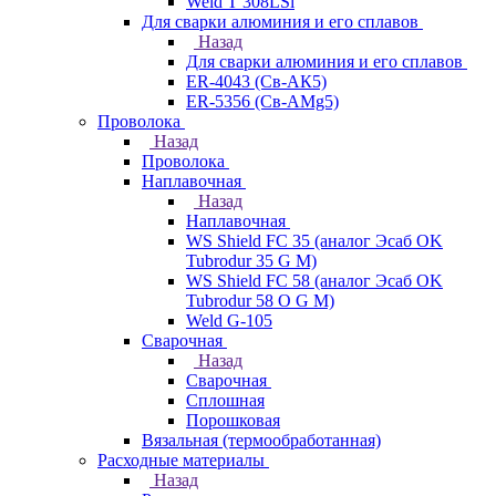
Weld T 308LSi
Для сварки алюминия и его сплавов
Назад
Для сварки алюминия и его сплавов
ER-4043 (Св-АК5)
ER-5356 (Св-АМg5)
Проволока
Назад
Проволока
Наплавочная
Назад
Наплавочная
WS Shield FC 35 (аналог Эсаб OK
Tubrodur 35 G M)
WS Shield FC 58 (аналог Эсаб OK
Tubrodur 58 O G M)
Weld G-105
Сварочная
Назад
Сварочная
Сплошная
Порошковая
Вязальная (термообработанная)
Расходные материалы
Назад