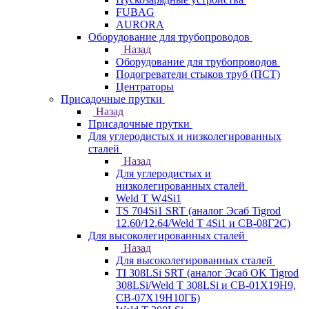
FUBAG
AURORA
Оборудование для трубопроводов
Назад
Оборудование для трубопроводов
Подогреватели стыков труб (ПСТ)
Центраторы
Присадочные прутки
Назад
Присадочные прутки
Для углеродистых и низколегированных
сталей
Назад
Для углеродистых и
низколегированных сталей
Weld T W4Si1
TS 704Si1 SRT (аналог Эсаб Tigrod
12.60/12.64/Weld T 4Si1 и СВ-08Г2С)
Для высоколегированных сталей
Назад
Для высоколегированных сталей
TI 308LSi SRT (аналог Эсаб OK Tigrod
308LSi/Weld T 308LSi и СВ-01Х19Н9,
СВ-07Х19Н10ГБ)