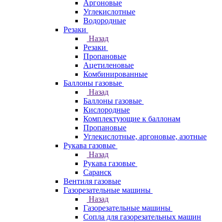
Аргоновые
Углекислотные
Водородные
Резаки
Назад
Резаки
Пропановые
Ацетиленовые
Комбинированные
Баллоны газовые
Назад
Баллоны газовые
Кислородные
Комплектующие к баллонам
Пропановые
Углекислотные, аргоновые, азотные
Рукава газовые
Назад
Рукава газовые
Саранск
Вентиля газовые
Газорезательные машины
Назад
Газорезательные машины
Сопла для газорезательных машин