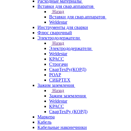
Расходные материалы
Вставки для свар.аппаратов
Назад
Вставки для свар.аппаратов
Weldestar
Инструменты для сварки
Флюс сварочный
Электрододержатели
Назад
Электрододержатели
Weldestar
КРАСС
Строгачи
СварТехРу(КОРД)
РОАР
СИБРТЕХ
Зажим заземления
Назад
Зажим заземления
Weldestar
КРАСС
СварТехРу (КОРД)
Маркера
Кабель
Кабельные наконечники