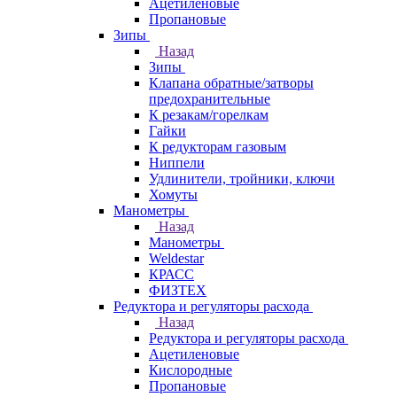
Ацетиленовые
Пропановые
Зипы
Назад
Зипы
Клапана обратные/затворы
предохранительные
К резакам/горелкам
Гайки
К редукторам газовым
Ниппели
Удлинители, тройники, ключи
Хомуты
Манометры
Назад
Манометры
Weldestar
КРАСС
ФИЗТЕХ
Редуктора и регуляторы расхода
Назад
Редуктора и регуляторы расхода
Ацетиленовые
Кислородные
Пропановые