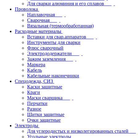
Для сварки алюминия и его сплавов
Проволока
Наплавочная
Сварочная
Вязальная (термообработанная)
Расходные материалы
Вставки для свар.аппаратов
Инструменты для сварки
Флюс сварочный
Электрододержатели
Зажим заземления
Маркера
Кабель
Кабельные наконечники
Спецодежда, СИЗ
Каски защитные
Краги
Маски сварщика
Перчатки
Разное
Щитки защитные
Очки защитные
Электроды
Для углеродистых и низколегированных сталей
Угольные электроды