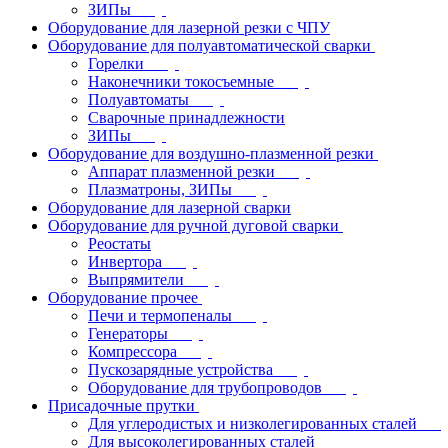
ЗИПы
Оборудование для лазерной резки с ЧПУ
Оборудование для полуавтоматической сварки
Горелки
Наконечники токосъемные
Полуавтоматы
Сварочные принадлежности
ЗИПы
Оборудование для воздушно-плазменной резки
Аппарат плазменной резки
Плазматроны, ЗИПы
Оборудование для лазерной сварки
Оборудование для ручной дуговой сварки
Реостаты
Инвертора
Выпрямители
Оборудование прочее
Печи и термопеналы
Генераторы
Компрессора
Пускозарядные устройства
Оборудование для трубопроводов
Присадочные прутки
Для углеродистых и низколегированных сталей
Для высоколегированных сталей