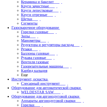
Керамика и бакелит
Круги зачистные
Круги лепестковые
Круги отрезные
Щетки
Сегменты
Газосварочное оборудование
Горелки газовые
Зипы
Манометры
Редуктора и регуляторы расхода
Резаки
Баллоны газовые
Рукава газовые
Вентиля газовые
Газорезательные машины
Карбид кальция
Еще
Инструмент, оснастка
Слесарный инструмент
Оборудование для автоматической сварки
WELDESTAR SAW
Оборудование для аргонодуговой сварки
Аппараты аргонодуговой сварки
Горелки