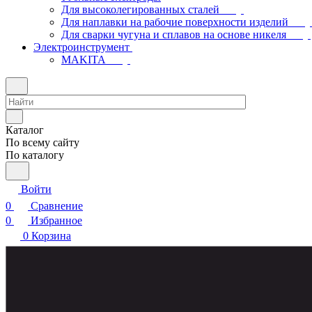
Для высоколегированных сталей
Для наплавки на рабочие поверхности изделий
Для сварки чугуна и сплавов на основе никеля
Электроинструмент
МAKITA
Каталог
По всему сайту
По каталогу
Войти
0
Сравнение
0
Избранное
0
Корзина