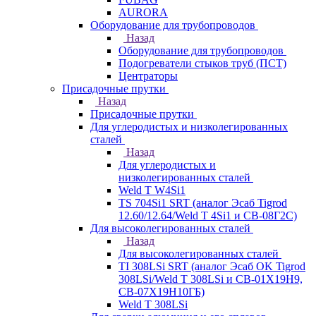
AURORA
Оборудование для трубопроводов
Назад
Оборудование для трубопроводов
Подогреватели стыков труб (ПСТ)
Центраторы
Присадочные прутки
Назад
Присадочные прутки
Для углеродистых и низколегированных
сталей
Назад
Для углеродистых и
низколегированных сталей
Weld T W4Si1
TS 704Si1 SRT (аналог Эсаб Tigrod
12.60/12.64/Weld T 4Si1 и СВ-08Г2С)
Для высоколегированных сталей
Назад
Для высоколегированных сталей
TI 308LSi SRT (аналог Эсаб OK Tigrod
308LSi/Weld T 308LSi и СВ-01Х19Н9,
СВ-07Х19Н10ГБ)
Weld T 308LSi