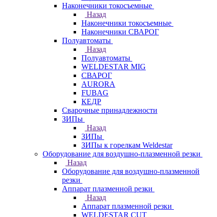
Наконечники токосъемные
Назад
Наконечники токосъемные
Наконечники СВАРОГ
Полуавтоматы
Назад
Полуавтоматы
WELDESTAR MIG
СВАРОГ
AURORA
FUBAG
КЕДР
Сварочные принадлежности
ЗИПы
Назад
ЗИПы
ЗИПы к горелкам Weldestar
Оборудование для воздушно-плазменной резки
Назад
Оборудование для воздушно-плазменной
резки
Аппарат плазменной резки
Назад
Аппарат плазменной резки
WELDESTAR CUT