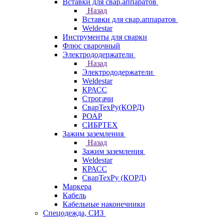
Вставки для свар.аппаратов
Назад
Вставки для свар.аппаратов
Weldestar
Инструменты для сварки
Флюс сварочный
Электрододержатели
Назад
Электрододержатели
Weldestar
КРАСС
Строгачи
СварТехРу(КОРД)
РОАР
СИБРТЕХ
Зажим заземления
Назад
Зажим заземления
Weldestar
КРАСС
СварТехРу (КОРД)
Маркера
Кабель
Кабельные наконечники
Спецодежда, СИЗ