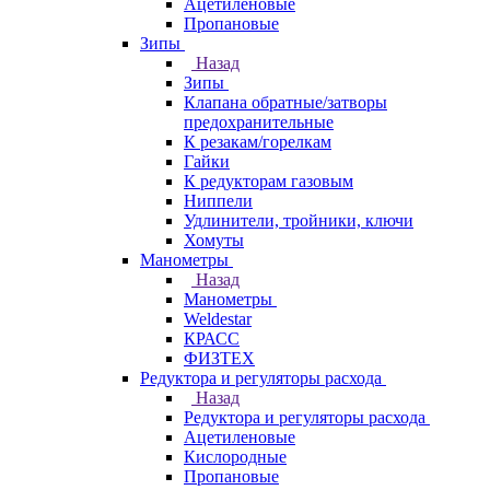
Ацетиленовые
Пропановые
Зипы
Назад
Зипы
Клапана обратные/затворы
предохранительные
К резакам/горелкам
Гайки
К редукторам газовым
Ниппели
Удлинители, тройники, ключи
Хомуты
Манометры
Назад
Манометры
Weldestar
КРАСС
ФИЗТЕХ
Редуктора и регуляторы расхода
Назад
Редуктора и регуляторы расхода
Ацетиленовые
Кислородные
Пропановые