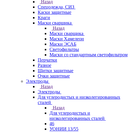
Назад
Спецодежда, СИЗ
Каски защитные
Краги
Маски сварщика
Назад
Маски сварщика
Маски Хамелеон
Маски ЭСАБ
Светофильтры
Маски со стандартным светофильтром
Перчатки
Разное
Щитки защитные
Очки защитные
Электроды
Назад
Электроды
Для углеродистых и низколегированных
сталей
Назад
Для углеродистых и
низколегированных сталей
46
УОНИИ 13/55