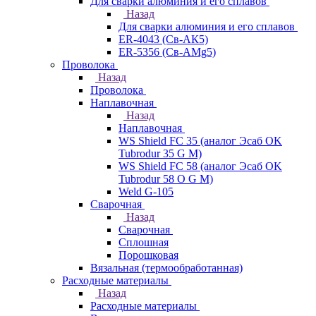
Для сварки алюминия и его сплавов
Назад
Для сварки алюминия и его сплавов
ER-4043 (Св-АК5)
ER-5356 (Св-АМg5)
Проволока
Назад
Проволока
Наплавочная
Назад
Наплавочная
WS Shield FC 35 (аналог Эсаб OK
Tubrodur 35 G M)
WS Shield FC 58 (аналог Эсаб OK
Tubrodur 58 O G M)
Weld G-105
Сварочная
Назад
Сварочная
Сплошная
Порошковая
Вязальная (термообработанная)
Расходные материалы
Назад
Расходные материалы