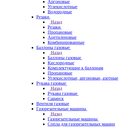
Аргоновые
Углекислотные
Водородные
Резаки
Назад
Резаки
Пропановые
Ацетиленовые
Комбинированные
Баллоны газовые
Назад
Баллоны газовые
Кислородные
Комплектующие к баллонам
Пропановые
Углекислотные, аргоновые, азотные
Рукава газовые
Назад
Рукава газовые
Саранск
Вентиля газовые
Газорезательные машины
Назад
Газорезательные машины
Сопла для газорезательных машин