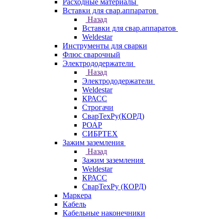
Расходные материалы
Вставки для свар.аппаратов
Назад
Вставки для свар.аппаратов
Weldestar
Инструменты для сварки
Флюс сварочный
Электрододержатели
Назад
Электрододержатели
Weldestar
КРАСС
Строгачи
СварТехРу(КОРД)
РОАР
СИБРТЕХ
Зажим заземления
Назад
Зажим заземления
Weldestar
КРАСС
СварТехРу (КОРД)
Маркера
Кабель
Кабельные наконечники