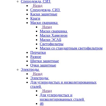
Спецодежда, СИЗ
Назад
Спецодежда, СИЗ
Каски защитные
Краги
Маски сварщика
Назад
Маски сварщика
Маски Хамелеон
Маски ЭСАБ
Светофильтры
Маски со стандартным светофильтром
Перчатки
Разное
Щитки защитные
Очки защитные
Электроды
Назад
Электроды
Для углеродистых и низколегированных
сталей
Назад
Для углеродистых и
низколегированных сталей
46