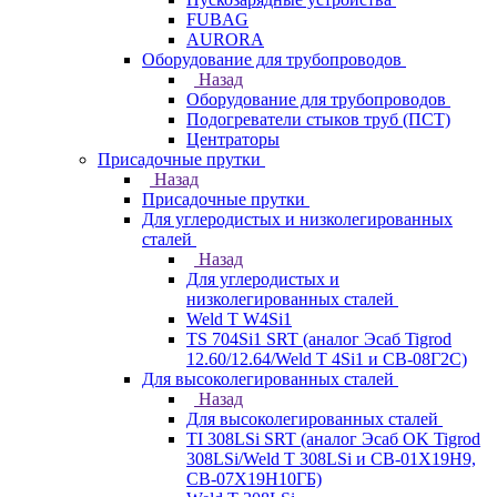
FUBAG
AURORA
Оборудование для трубопроводов
Назад
Оборудование для трубопроводов
Подогреватели стыков труб (ПСТ)
Центраторы
Присадочные прутки
Назад
Присадочные прутки
Для углеродистых и низколегированных
сталей
Назад
Для углеродистых и
низколегированных сталей
Weld T W4Si1
TS 704Si1 SRT (аналог Эсаб Tigrod
12.60/12.64/Weld T 4Si1 и СВ-08Г2С)
Для высоколегированных сталей
Назад
Для высоколегированных сталей
TI 308LSi SRT (аналог Эсаб OK Tigrod
308LSi/Weld T 308LSi и СВ-01Х19Н9,
СВ-07Х19Н10ГБ)