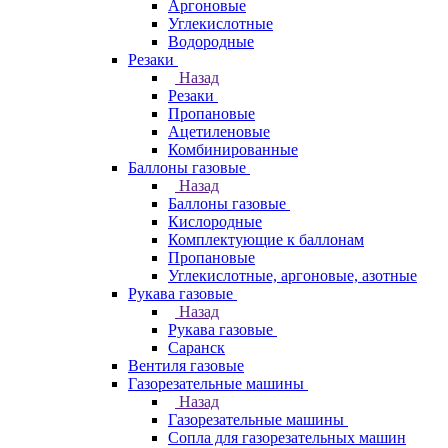
Аргоновые
Углекислотные
Водородные
Резаки
Назад
Резаки
Пропановые
Ацетиленовые
Комбинированные
Баллоны газовые
Назад
Баллоны газовые
Кислородные
Комплектующие к баллонам
Пропановые
Углекислотные, аргоновые, азотные
Рукава газовые
Назад
Рукава газовые
Саранск
Вентиля газовые
Газорезательные машины
Назад
Газорезательные машины
Сопла для газорезательных машин