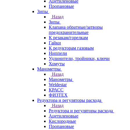
Ацетиленовые
Пропановые
Зипы
Назад
Зипы
Клапана обратные/затворы
предохранительные
К резакам/горелкам
Гайки
К редукторам газовым
Ниппели
Удлинители, тройники, ключи
Хомуты
Манометры
Назад
Манометры
Weldestar
КРАСС
ФИЗТЕХ
Редуктора и регуляторы расхода
Назад
Редуктора и регуляторы расхода
Ацетиленовые
Кислородные
Пропановые