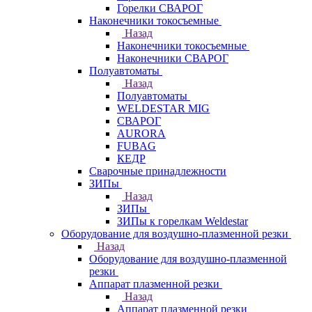
Горелки СВАРОГ
Наконечники токосъемные
Назад
Наконечники токосъемные
Наконечники СВАРОГ
Полуавтоматы
Назад
Полуавтоматы
WELDESTAR MIG
СВАРОГ
AURORA
FUBAG
КЕДР
Сварочные принадлежности
ЗИПы
Назад
ЗИПы
ЗИПы к горелкам Weldestar
Оборудование для воздушно-плазменной резки
Назад
Оборудование для воздушно-плазменной
резки
Аппарат плазменной резки
Назад
Аппарат плазменной резки