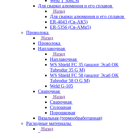
Weld T 308LSi
Для сварки алюминия и его сплавов
Назад
Для сварки алюминия и его сплавов
ER-4043 (Св-АК5)
ER-5356 (Св-АМg5)
Проволока
Назад
Проволока
Наплавочная
Назад
Наплавочная
WS Shield FC 35 (аналог Эсаб OK
Tubrodur 35 G M)
WS Shield FC 58 (аналог Эсаб OK
Tubrodur 58 O G M)
Weld G-105
Сварочная
Назад
Сварочная
Сплошная
Порошковая
Вязальная (термообработанная)
Расходные материалы
Назад