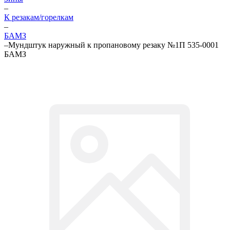
–
К резакам/горелкам
–
БАМЗ
–
Мундштук наружный к пропановому резаку №1П 535-0001
БАМЗ