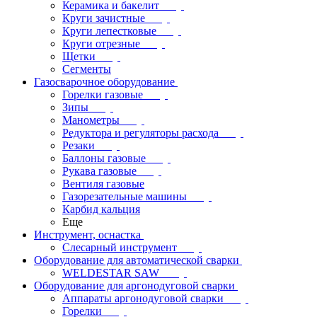
Керамика и бакелит
Круги зачистные
Круги лепестковые
Круги отрезные
Щетки
Сегменты
Газосварочное оборудование
Горелки газовые
Зипы
Манометры
Редуктора и регуляторы расхода
Резаки
Баллоны газовые
Рукава газовые
Вентиля газовые
Газорезательные машины
Карбид кальция
Еще
Инструмент, оснастка
Слесарный инструмент
Оборудование для автоматической сварки
WELDESTAR SAW
Оборудование для аргонодуговой сварки
Аппараты аргонодуговой сварки
Горелки