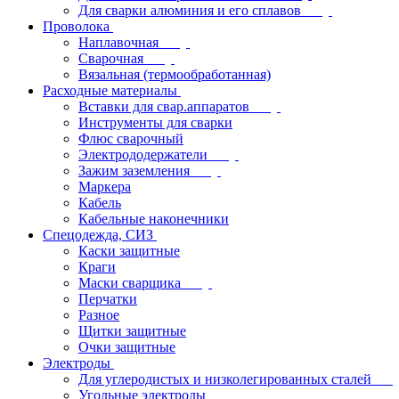
Для сварки алюминия и его сплавов
Проволока
Наплавочная
Сварочная
Вязальная (термообработанная)
Расходные материалы
Вставки для свар.аппаратов
Инструменты для сварки
Флюс сварочный
Электрододержатели
Зажим заземления
Маркера
Кабель
Кабельные наконечники
Спецодежда, СИЗ
Каски защитные
Краги
Маски сварщика
Перчатки
Разное
Щитки защитные
Очки защитные
Электроды
Для углеродистых и низколегированных сталей
Угольные электроды