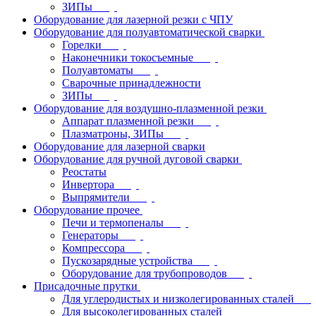
ЗИПы
Оборудование для лазерной резки с ЧПУ
Оборудование для полуавтоматической сварки
Горелки
Наконечники токосъемные
Полуавтоматы
Сварочные принадлежности
ЗИПы
Оборудование для воздушно-плазменной резки
Аппарат плазменной резки
Плазматроны, ЗИПы
Оборудование для лазерной сварки
Оборудование для ручной дуговой сварки
Реостаты
Инвертора
Выпрямители
Оборудование прочее
Печи и термопеналы
Генераторы
Компрессора
Пускозарядные устройства
Оборудование для трубопроводов
Присадочные прутки
Для углеродистых и низколегированных сталей
Для высоколегированных сталей