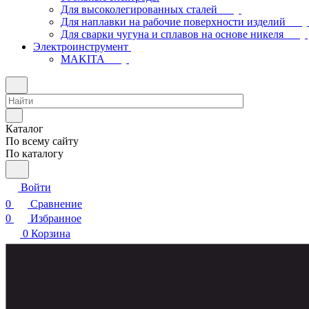
Для высоколегированных сталей
Для наплавки на рабочие поверхности изделий
Для сварки чугуна и сплавов на основе никеля
Электроинструмент
МAKITA
Каталог
По всему сайту
По каталогу
Войти
0
Сравнение
0
Избранное
0
Корзина