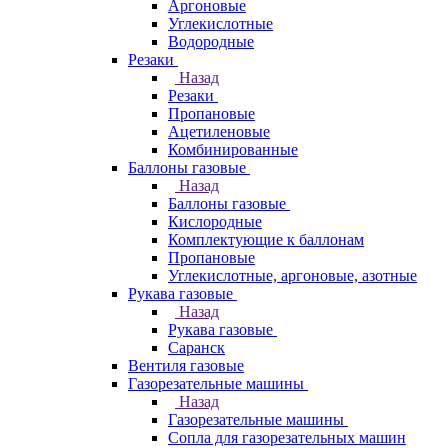
Аргоновые
Углекислотные
Водородные
Резаки
Назад
Резаки
Пропановые
Ацетиленовые
Комбинированные
Баллоны газовые
Назад
Баллоны газовые
Кислородные
Комплектующие к баллонам
Пропановые
Углекислотные, аргоновые, азотные
Рукава газовые
Назад
Рукава газовые
Саранск
Вентиля газовые
Газорезательные машины
Назад
Газорезательные машины
Сопла для газорезательных машин