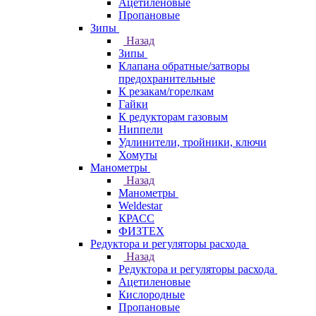
Ацетиленовые
Пропановые
Зипы
Назад
Зипы
Клапана обратные/затворы
предохранительные
К резакам/горелкам
Гайки
К редукторам газовым
Ниппели
Удлинители, тройники, ключи
Хомуты
Манометры
Назад
Манометры
Weldestar
КРАСС
ФИЗТЕХ
Редуктора и регуляторы расхода
Назад
Редуктора и регуляторы расхода
Ацетиленовые
Кислородные
Пропановые