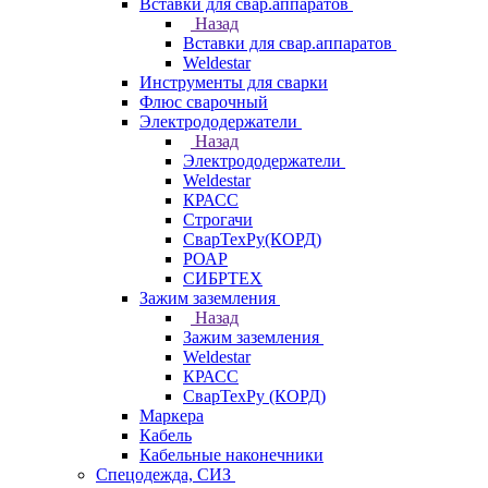
Вставки для свар.аппаратов
Назад
Вставки для свар.аппаратов
Weldestar
Инструменты для сварки
Флюс сварочный
Электрододержатели
Назад
Электрододержатели
Weldestar
КРАСС
Строгачи
СварТехРу(КОРД)
РОАР
СИБРТЕХ
Зажим заземления
Назад
Зажим заземления
Weldestar
КРАСС
СварТехРу (КОРД)
Маркера
Кабель
Кабельные наконечники
Спецодежда, СИЗ