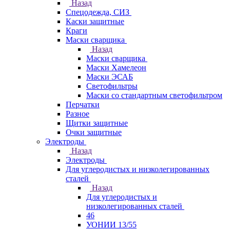
Назад
Спецодежда, СИЗ
Каски защитные
Краги
Маски сварщика
Назад
Маски сварщика
Маски Хамелеон
Маски ЭСАБ
Светофильтры
Маски со стандартным светофильтром
Перчатки
Разное
Щитки защитные
Очки защитные
Электроды
Назад
Электроды
Для углеродистых и низколегированных
сталей
Назад
Для углеродистых и
низколегированных сталей
46
УОНИИ 13/55