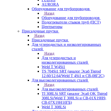
AURORA
Оборудование для трубопроводов
Назад
Оборудование для трубопроводов
Подогреватели стыков труб (ПСТ)
Центраторы
Присадочные прутки
Назад
Присадочные прутки
Для углеродистых и низколегированных
сталей
Назад
Для углеродистых и
низколегированных сталей
Weld T W4Si1
TS 704Si1 SRT (аналог Эсаб Tigrod
12.60/12.64/Weld T 4Si1 и СВ-08Г2С)
Для высоколегированных сталей
Назад
Для высоколегированных сталей
TI 308LSi SRT (аналог Эсаб OK Tigrod
308LSi/Weld T 308LSi и СВ-01Х19Н9,
СВ-07Х19Н10ГБ)
Weld T 308LSi