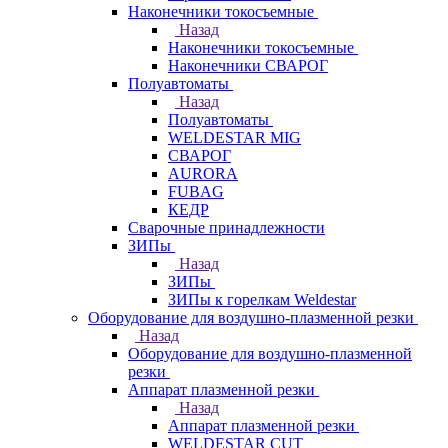
Наконечники токосъемные
Назад
Наконечники токосъемные
Наконечники СВАРОГ
Полуавтоматы
Назад
Полуавтоматы
WELDESTAR MIG
СВАРОГ
AURORA
FUBAG
КЕДР
Сварочные принадлежности
ЗИПы
Назад
ЗИПы
ЗИПы к горелкам Weldestar
Оборудование для воздушно-плазменной резки
Назад
Оборудование для воздушно-плазменной
резки
Аппарат плазменной резки
Назад
Аппарат плазменной резки
WELDESTAR CUT