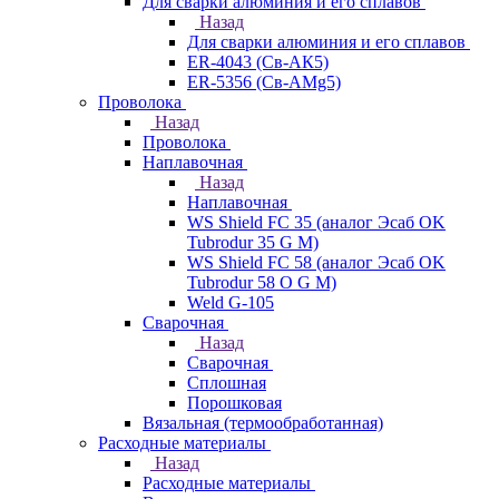
Для сварки алюминия и его сплавов
Назад
Для сварки алюминия и его сплавов
ER-4043 (Св-АК5)
ER-5356 (Св-АМg5)
Проволока
Назад
Проволока
Наплавочная
Назад
Наплавочная
WS Shield FC 35 (аналог Эсаб OK
Tubrodur 35 G M)
WS Shield FC 58 (аналог Эсаб OK
Tubrodur 58 O G M)
Weld G-105
Сварочная
Назад
Сварочная
Сплошная
Порошковая
Вязальная (термообработанная)
Расходные материалы
Назад
Расходные материалы