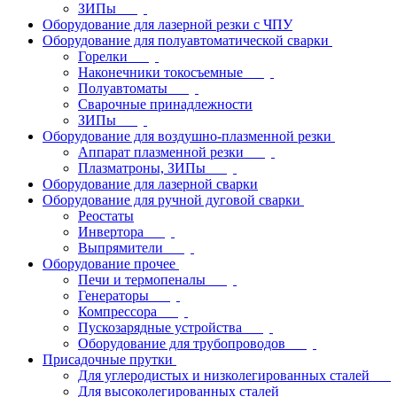
ЗИПы
Оборудование для лазерной резки с ЧПУ
Оборудование для полуавтоматической сварки
Горелки
Наконечники токосъемные
Полуавтоматы
Сварочные принадлежности
ЗИПы
Оборудование для воздушно-плазменной резки
Аппарат плазменной резки
Плазматроны, ЗИПы
Оборудование для лазерной сварки
Оборудование для ручной дуговой сварки
Реостаты
Инвертора
Выпрямители
Оборудование прочее
Печи и термопеналы
Генераторы
Компрессора
Пускозарядные устройства
Оборудование для трубопроводов
Присадочные прутки
Для углеродистых и низколегированных сталей
Для высоколегированных сталей