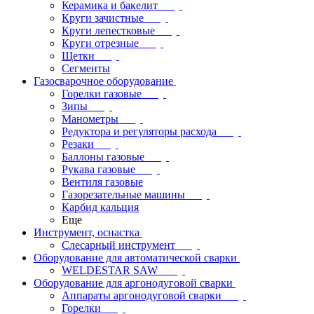
Керамика и бакелит
Круги зачистные
Круги лепестковые
Круги отрезные
Щетки
Сегменты
Газосварочное оборудование
Горелки газовые
Зипы
Манометры
Редуктора и регуляторы расхода
Резаки
Баллоны газовые
Рукава газовые
Вентиля газовые
Газорезательные машины
Карбид кальция
Еще
Инструмент, оснастка
Слесарный инструмент
Оборудование для автоматической сварки
WELDESTAR SAW
Оборудование для аргонодуговой сварки
Аппараты аргонодуговой сварки
Горелки