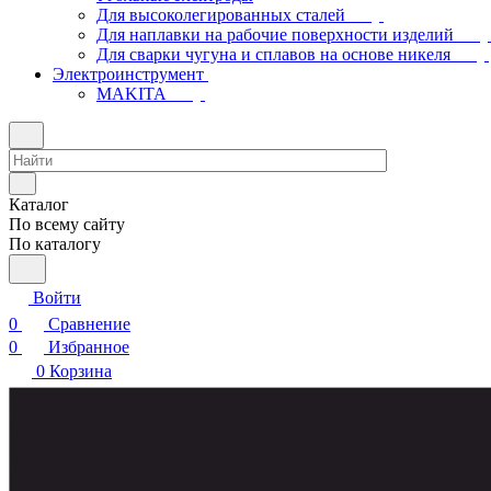
Для высоколегированных сталей
Для наплавки на рабочие поверхности изделий
Для сварки чугуна и сплавов на основе никеля
Электроинструмент
МAKITA
Каталог
По всему сайту
По каталогу
Войти
0
Сравнение
0
Избранное
0
Корзина