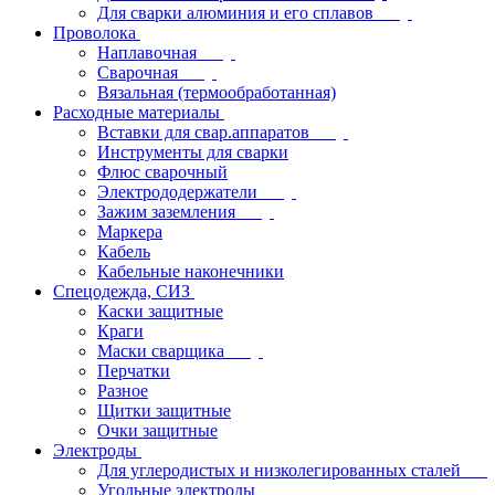
Для сварки алюминия и его сплавов
Проволока
Наплавочная
Сварочная
Вязальная (термообработанная)
Расходные материалы
Вставки для свар.аппаратов
Инструменты для сварки
Флюс сварочный
Электрододержатели
Зажим заземления
Маркера
Кабель
Кабельные наконечники
Спецодежда, СИЗ
Каски защитные
Краги
Маски сварщика
Перчатки
Разное
Щитки защитные
Очки защитные
Электроды
Для углеродистых и низколегированных сталей
Угольные электроды