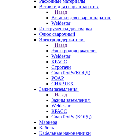
Расходные материалы
Вставки для свар.аппаратов
Назад
Вставки для свар.аппаратов
Weldestar
Инструменты для сварки
Флюс сварочный
Электрододержатели
Назад
Электрододержатели
Weldestar
КРАСС
Строгачи
СварТехРу(КОРД)
РОАР
СИБРТЕХ
Зажим заземления
Назад
Зажим заземления
Weldestar
КРАСС
СварТехРу (КОРД)
Маркера
Кабель
Кабельные наконечники