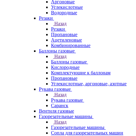
Аргоновые
Углекислотные
Водородные
Резаки
Назад
Резаки
Пропановые
Ацетиленовые
Комбинированные
Баллоны газовые
Назад
Баллоны газовые
Кислородные
Комплектующие к баллонам
Пропановые
Углекислотные, аргоновые, азотные
Рукава газовые
Назад
Рукава газовые
Саранск
Вентиля газовые
Газорезательные машины
Назад
Газорезательные машины
Сопла для газорезательных машин