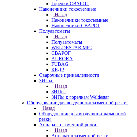
Горелки СВАРОГ
Наконечники токосъемные
Назад
Наконечники токосъемные
Наконечники СВАРОГ
Полуавтоматы
Назад
Полуавтоматы
WELDESTAR MIG
СВАРОГ
AURORA
FUBAG
КЕДР
Сварочные принадлежности
ЗИПы
Назад
ЗИПы
ЗИПы к горелкам Weldestar
Оборудование для воздушно-плазменной резки
Назад
Оборудование для воздушно-плазменной
резки
Аппарат плазменной резки
Назад
Аппарат плазменной резки