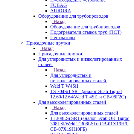
FUBAG
AURORA
Оборудование для трубопроводов
Назад
Оборудование для трубопроводов
Подогреватели стыков труб (ПСТ)
Центраторы
Присадочные прутки
Назад
Присадочные прутки
Для углеродистых и низколегированных
сталей
Назад
Для углеродистых и
низколегированных сталей
Weld T W4Si1
TS 704Si1 SRT (аналог Эсаб Tigrod
12.60/12.64/Weld T 4Si1 и СВ-08Г2С)
Для высоколегированных сталей
Назад
Для высоколегированных сталей
TI 308LSi SRT (аналог Эсаб OK Tigrod
308LSi/Weld T 308LSi и СВ-01Х19Н9,
СВ-07Х19Н10ГБ)