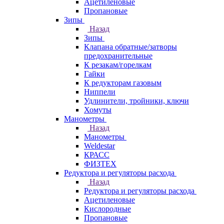
Ацетиленовые
Пропановые
Зипы
Назад
Зипы
Клапана обратные/затворы
предохранительные
К резакам/горелкам
Гайки
К редукторам газовым
Ниппели
Удлинители, тройники, ключи
Хомуты
Манометры
Назад
Манометры
Weldestar
КРАСС
ФИЗТЕХ
Редуктора и регуляторы расхода
Назад
Редуктора и регуляторы расхода
Ацетиленовые
Кислородные
Пропановые