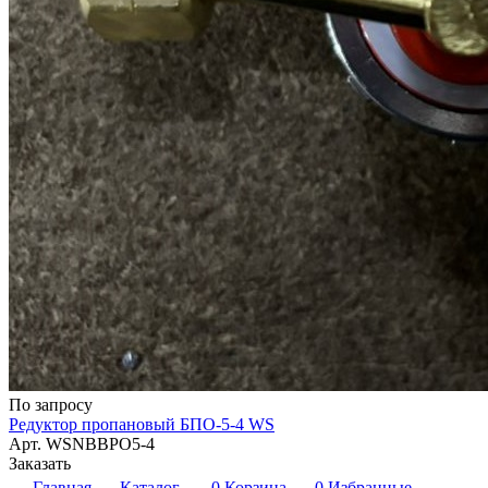
По запросу
Редуктор пропановый БПО-5-4 WS
Арт.
WSNBBPO5-4
Заказать
Главная
Каталог
0
Корзина
0
Избранные