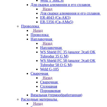
Weld T 308LSi
Для сварки алюминия и его сплавов
Назад
Для сварки алюминия и его сплавов
ER-4043 (Св-АК5)
ER-5356 (Св-АМg5)
Проволока
Назад
Проволока
Наплавочная
Назад
Наплавочная
WS Shield FC 35 (аналог Эсаб OK
Tubrodur 35 G M)
WS Shield FC 58 (аналог Эсаб OK
Tubrodur 58 O G M)
Weld G-105
Сварочная
Назад
Сварочная
Сплошная
Порошковая
Вязальная (термообработанная)
Расходные материалы
Назад