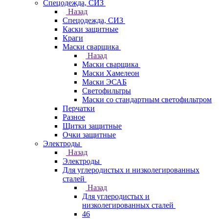
Спецодежда, СИЗ
Назад
Спецодежда, СИЗ
Каски защитные
Краги
Маски сварщика
Назад
Маски сварщика
Маски Хамелеон
Маски ЭСАБ
Светофильтры
Маски со стандартным светофильтром
Перчатки
Разное
Щитки защитные
Очки защитные
Электроды
Назад
Электроды
Для углеродистых и низколегированных
сталей
Назад
Для углеродистых и
низколегированных сталей
46