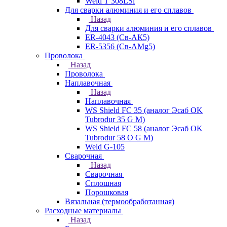
Weld T 308LSi
Для сварки алюминия и его сплавов
Назад
Для сварки алюминия и его сплавов
ER-4043 (Св-АК5)
ER-5356 (Св-АМg5)
Проволока
Назад
Проволока
Наплавочная
Назад
Наплавочная
WS Shield FC 35 (аналог Эсаб OK
Tubrodur 35 G M)
WS Shield FC 58 (аналог Эсаб OK
Tubrodur 58 O G M)
Weld G-105
Сварочная
Назад
Сварочная
Сплошная
Порошковая
Вязальная (термообработанная)
Расходные материалы
Назад