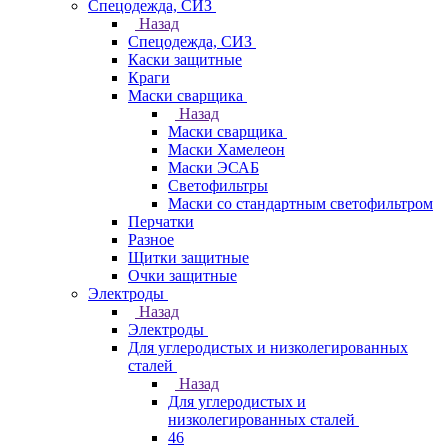
Спецодежда, СИЗ
Назад
Спецодежда, СИЗ
Каски защитные
Краги
Маски сварщика
Назад
Маски сварщика
Маски Хамелеон
Маски ЭСАБ
Светофильтры
Маски со стандартным светофильтром
Перчатки
Разное
Щитки защитные
Очки защитные
Электроды
Назад
Электроды
Для углеродистых и низколегированных
сталей
Назад
Для углеродистых и
низколегированных сталей
46