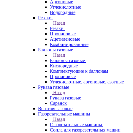
Аргоновые
Углекислотные
Водородные
Резаки
Назад
Резаки
Пропановые
Ацетиленовые
Комбинированные
Баллоны газовые
Назад
Баллоны газовые
Кислородные
Комплектующие к баллонам
Пропановые
Углекислотные, аргоновые, азотные
Рукава газовые
Назад
Рукава газовые
Саранск
Вентиля газовые
Газорезательные машины
Назад
Газорезательные машины
Сопла для газорезательных машин