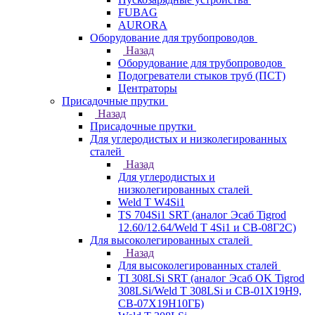
FUBAG
AURORA
Оборудование для трубопроводов
Назад
Оборудование для трубопроводов
Подогреватели стыков труб (ПСТ)
Центраторы
Присадочные прутки
Назад
Присадочные прутки
Для углеродистых и низколегированных
сталей
Назад
Для углеродистых и
низколегированных сталей
Weld T W4Si1
TS 704Si1 SRT (аналог Эсаб Tigrod
12.60/12.64/Weld T 4Si1 и СВ-08Г2С)
Для высоколегированных сталей
Назад
Для высоколегированных сталей
TI 308LSi SRT (аналог Эсаб OK Tigrod
308LSi/Weld T 308LSi и СВ-01Х19Н9,
СВ-07Х19Н10ГБ)