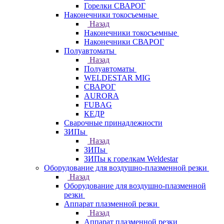
Горелки СВАРОГ
Наконечники токосъемные
Назад
Наконечники токосъемные
Наконечники СВАРОГ
Полуавтоматы
Назад
Полуавтоматы
WELDESTAR MIG
СВАРОГ
AURORA
FUBAG
КЕДР
Сварочные принадлежности
ЗИПы
Назад
ЗИПы
ЗИПы к горелкам Weldestar
Оборудование для воздушно-плазменной резки
Назад
Оборудование для воздушно-плазменной
резки
Аппарат плазменной резки
Назад
Аппарат плазменной резки