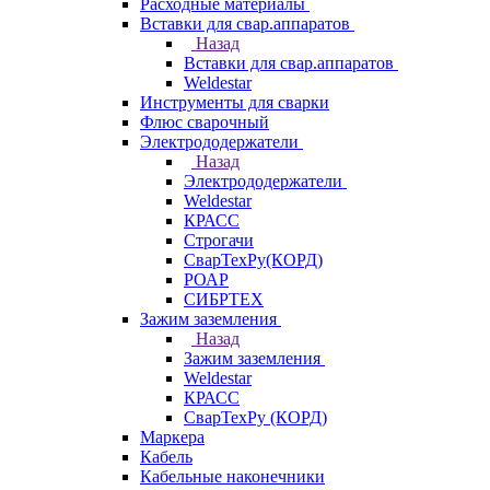
Расходные материалы
Вставки для свар.аппаратов
Назад
Вставки для свар.аппаратов
Weldestar
Инструменты для сварки
Флюс сварочный
Электрододержатели
Назад
Электрододержатели
Weldestar
КРАСС
Строгачи
СварТехРу(КОРД)
РОАР
СИБРТЕХ
Зажим заземления
Назад
Зажим заземления
Weldestar
КРАСС
СварТехРу (КОРД)
Маркера
Кабель
Кабельные наконечники