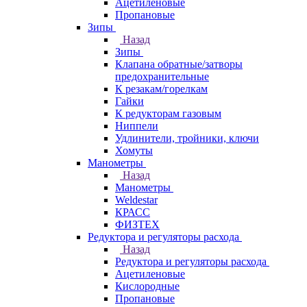
Ацетиленовые
Пропановые
Зипы
Назад
Зипы
Клапана обратные/затворы
предохранительные
К резакам/горелкам
Гайки
К редукторам газовым
Ниппели
Удлинители, тройники, ключи
Хомуты
Манометры
Назад
Манометры
Weldestar
КРАСС
ФИЗТЕХ
Редуктора и регуляторы расхода
Назад
Редуктора и регуляторы расхода
Ацетиленовые
Кислородные
Пропановые