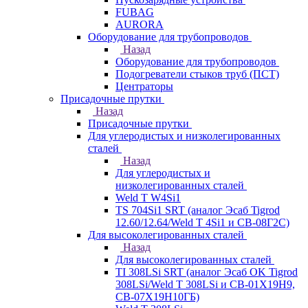
FUBAG
AURORA
Оборудование для трубопроводов
Назад
Оборудование для трубопроводов
Подогреватели стыков труб (ПСТ)
Центраторы
Присадочные прутки
Назад
Присадочные прутки
Для углеродистых и низколегированных
сталей
Назад
Для углеродистых и
низколегированных сталей
Weld T W4Si1
TS 704Si1 SRT (аналог Эсаб Tigrod
12.60/12.64/Weld T 4Si1 и СВ-08Г2С)
Для высоколегированных сталей
Назад
Для высоколегированных сталей
TI 308LSi SRT (аналог Эсаб OK Tigrod
308LSi/Weld T 308LSi и СВ-01Х19Н9,
СВ-07Х19Н10ГБ)