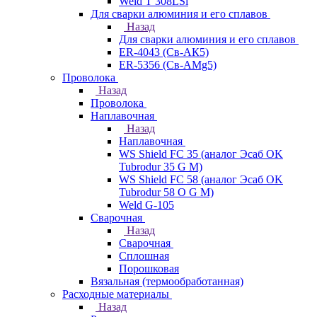
Weld T 308LSi
Для сварки алюминия и его сплавов
Назад
Для сварки алюминия и его сплавов
ER-4043 (Св-АК5)
ER-5356 (Св-АМg5)
Проволока
Назад
Проволока
Наплавочная
Назад
Наплавочная
WS Shield FC 35 (аналог Эсаб OK
Tubrodur 35 G M)
WS Shield FC 58 (аналог Эсаб OK
Tubrodur 58 O G M)
Weld G-105
Сварочная
Назад
Сварочная
Сплошная
Порошковая
Вязальная (термообработанная)
Расходные материалы
Назад