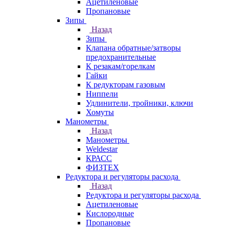
Ацетиленовые
Пропановые
Зипы
Назад
Зипы
Клапана обратные/затворы
предохранительные
К резакам/горелкам
Гайки
К редукторам газовым
Ниппели
Удлинители, тройники, ключи
Хомуты
Манометры
Назад
Манометры
Weldestar
КРАСС
ФИЗТЕХ
Редуктора и регуляторы расхода
Назад
Редуктора и регуляторы расхода
Ацетиленовые
Кислородные
Пропановые