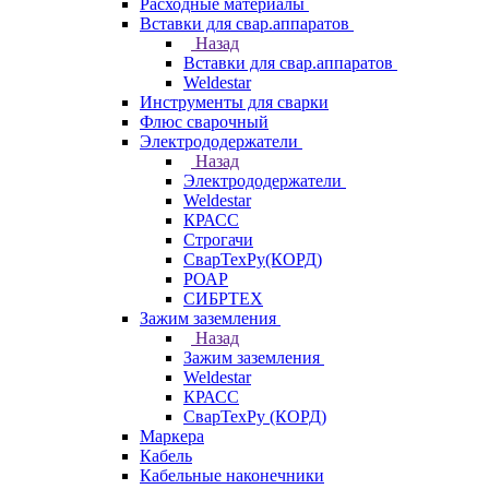
Расходные материалы
Вставки для свар.аппаратов
Назад
Вставки для свар.аппаратов
Weldestar
Инструменты для сварки
Флюс сварочный
Электрододержатели
Назад
Электрододержатели
Weldestar
КРАСС
Строгачи
СварТехРу(КОРД)
РОАР
СИБРТЕХ
Зажим заземления
Назад
Зажим заземления
Weldestar
КРАСС
СварТехРу (КОРД)
Маркера
Кабель
Кабельные наконечники