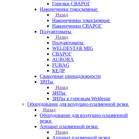
Горелки СВАРОГ
Наконечники токосъемные
Назад
Наконечники токосъемные
Наконечники СВАРОГ
Полуавтоматы
Назад
Полуавтоматы
WELDESTAR MIG
СВАРОГ
AURORA
FUBAG
КЕДР
Сварочные принадлежности
ЗИПы
Назад
ЗИПы
ЗИПы к горелкам Weldestar
Оборудование для воздушно-плазменной резки
Назад
Оборудование для воздушно-плазменной
резки
Аппарат плазменной резки
Назад
Аппарат плазменной резки