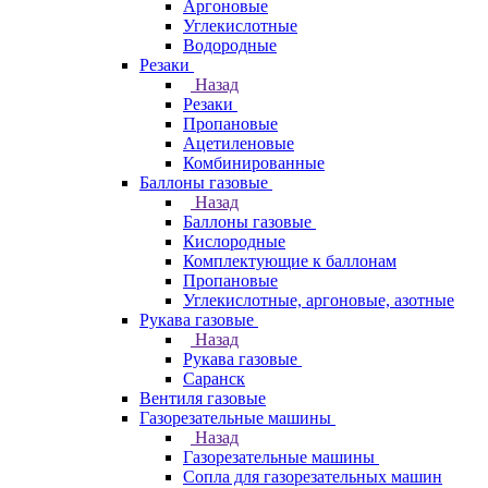
Аргоновые
Углекислотные
Водородные
Резаки
Назад
Резаки
Пропановые
Ацетиленовые
Комбинированные
Баллоны газовые
Назад
Баллоны газовые
Кислородные
Комплектующие к баллонам
Пропановые
Углекислотные, аргоновые, азотные
Рукава газовые
Назад
Рукава газовые
Саранск
Вентиля газовые
Газорезательные машины
Назад
Газорезательные машины
Сопла для газорезательных машин