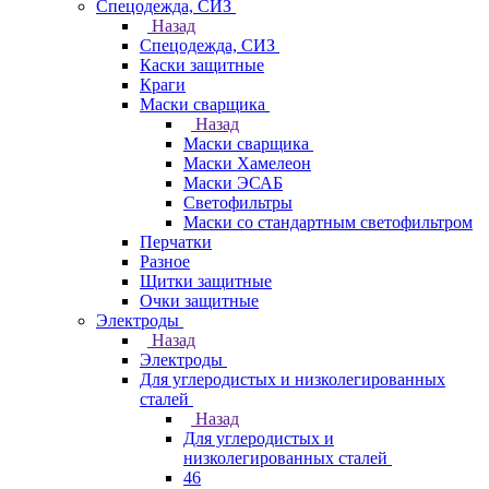
Спецодежда, СИЗ
Назад
Спецодежда, СИЗ
Каски защитные
Краги
Маски сварщика
Назад
Маски сварщика
Маски Хамелеон
Маски ЭСАБ
Светофильтры
Маски со стандартным светофильтром
Перчатки
Разное
Щитки защитные
Очки защитные
Электроды
Назад
Электроды
Для углеродистых и низколегированных
сталей
Назад
Для углеродистых и
низколегированных сталей
46