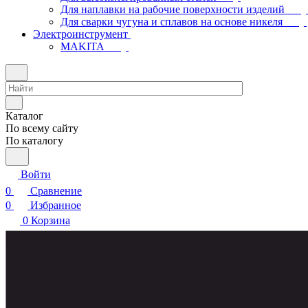
Для наплавки на рабочие поверхности изделий
Для сварки чугуна и сплавов на основе никеля
Электроинструмент
МAKITA
Каталог
По всему сайту
По каталогу
Войти
0
Сравнение
0
Избранное
0
Корзина