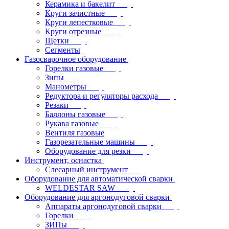
Керамика и бакелит
Круги зачистные
Круги лепестковые
Круги отрезные
Щетки
Сегменты
Газосварочное оборудование
Горелки газовые
Зипы
Манометры
Редуктора и регуляторы расхода
Резаки
Баллоны газовые
Рукава газовые
Вентиля газовые
Газорезательные машины
Оборудование для резки
Инструмент, оснастка
Слесарный инструмент
Оборудование для автоматической сварки
WELDESTAR SAW
Оборудование для аргонодуговой сварки
Аппараты аргонодуговой сварки
Горелки
ЗИПы