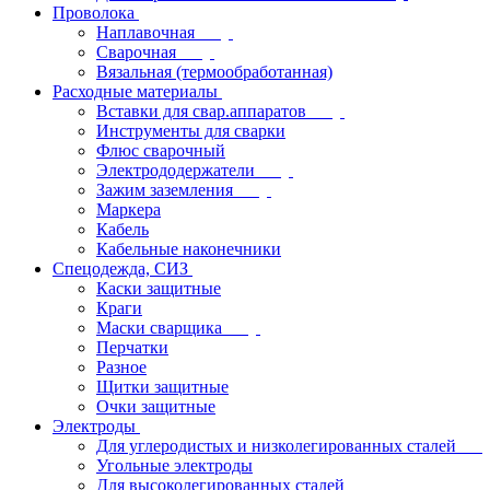
Проволока
Наплавочная
Сварочная
Вязальная (термообработанная)
Расходные материалы
Вставки для свар.аппаратов
Инструменты для сварки
Флюс сварочный
Электрододержатели
Зажим заземления
Маркера
Кабель
Кабельные наконечники
Спецодежда, СИЗ
Каски защитные
Краги
Маски сварщика
Перчатки
Разное
Щитки защитные
Очки защитные
Электроды
Для углеродистых и низколегированных сталей
Угольные электроды
Для высоколегированных сталей