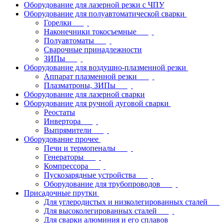
Оборудование для лазерной резки с ЧПУ
Оборудование для полуавтоматической сварки
Горелки
Наконечники токосъемные
Полуавтоматы
Сварочные принадлежности
ЗИПы
Оборудование для воздушно-плазменной резки
Аппарат плазменной резки
Плазматроны, ЗИПы
Оборудование для лазерной сварки
Оборудование для ручной дуговой сварки
Реостаты
Инвертора
Выпрямители
Оборудование прочее
Печи и термопеналы
Генераторы
Компрессора
Пускозарядные устройства
Оборудование для трубопроводов
Присадочные прутки
Для углеродистых и низколегированных сталей
Для высоколегированных сталей
Для сварки алюминия и его сплавов