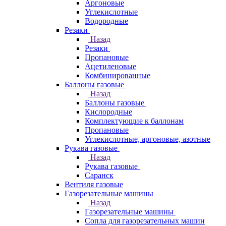
Аргоновые
Углекислотные
Водородные
Резаки
Назад
Резаки
Пропановые
Ацетиленовые
Комбинированные
Баллоны газовые
Назад
Баллоны газовые
Кислородные
Комплектующие к баллонам
Пропановые
Углекислотные, аргоновые, азотные
Рукава газовые
Назад
Рукава газовые
Саранск
Вентиля газовые
Газорезательные машины
Назад
Газорезательные машины
Сопла для газорезательных машин