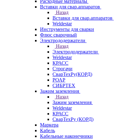
Расходные материалы
Вставки для свар.аппаратов
Назад
Вставки для свар.аппаратов
Weldestar
Инструменты для сварки
Флюс сварочный
Электрододержатели
Назад
Электрододержатели
Weldestar
КРАСС
Строгачи
СварТехРу(КОРД)
РОАР
СИБРТЕХ
Зажим заземления
Назад
Зажим заземления
Weldestar
КРАСС
СварТехРу (КОРД)
Маркера
Кабель
Кабельные наконечники