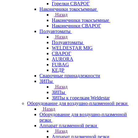
Горелки СВАРОГ
Наконечники токосъемные
Назад
Наконечники токосъемные
Наконечники СВАРОГ
Полуавтоматы
Назад
Полуавтоматы
WELDESTAR MIG
СВАРОГ
AURORA
FUBAG
КЕДР
Сварочные принадлежности
ЗИПы
Назад
ЗИПы
ЗИПы к горелкам Weldestar
Оборудование для воздушно-плазменной резки
Назад
Оборудование для воздушно-плазменной
резки
Аппарат плазменной резки
Назад
Аппарат плазменной резки