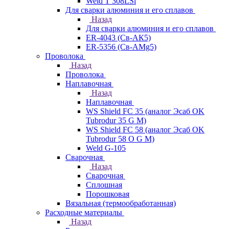
Weld T 308LSi
Для сварки алюминия и его сплавов
Назад
Для сварки алюминия и его сплавов
ER-4043 (Св-АК5)
ER-5356 (Св-АМg5)
Проволока
Назад
Проволока
Наплавочная
Назад
Наплавочная
WS Shield FC 35 (аналог Эсаб OK
Tubrodur 35 G M)
WS Shield FC 58 (аналог Эсаб OK
Tubrodur 58 O G M)
Weld G-105
Сварочная
Назад
Сварочная
Сплошная
Порошковая
Вязальная (термообработанная)
Расходные материалы
Назад