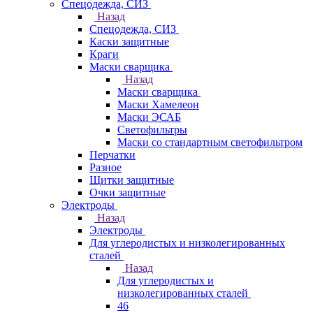
Спецодежда, СИЗ
Назад
Спецодежда, СИЗ
Каски защитные
Краги
Маски сварщика
Назад
Маски сварщика
Маски Хамелеон
Маски ЭСАБ
Светофильтры
Маски со стандартным светофильтром
Перчатки
Разное
Щитки защитные
Очки защитные
Электроды
Назад
Электроды
Для углеродистых и низколегированных
сталей
Назад
Для углеродистых и
низколегированных сталей
46