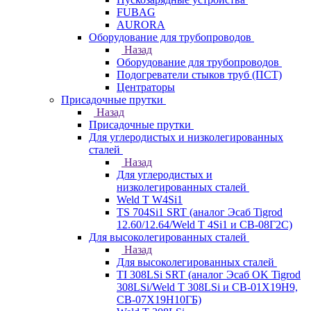
FUBAG
AURORA
Оборудование для трубопроводов
Назад
Оборудование для трубопроводов
Подогреватели стыков труб (ПСТ)
Центраторы
Присадочные прутки
Назад
Присадочные прутки
Для углеродистых и низколегированных
сталей
Назад
Для углеродистых и
низколегированных сталей
Weld T W4Si1
TS 704Si1 SRT (аналог Эсаб Tigrod
12.60/12.64/Weld T 4Si1 и СВ-08Г2С)
Для высоколегированных сталей
Назад
Для высоколегированных сталей
TI 308LSi SRT (аналог Эсаб OK Tigrod
308LSi/Weld T 308LSi и СВ-01Х19Н9,
СВ-07Х19Н10ГБ)