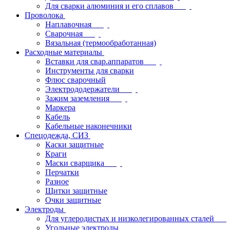
Для сварки алюминия и его сплавов
Проволока
Наплавочная
Сварочная
Вязальная (термообработанная)
Расходные материалы
Вставки для свар.аппаратов
Инструменты для сварки
Флюс сварочный
Электрододержатели
Зажим заземления
Маркера
Кабель
Кабельные наконечники
Спецодежда, СИЗ
Каски защитные
Краги
Маски сварщика
Перчатки
Разное
Щитки защитные
Очки защитные
Электроды
Для углеродистых и низколегированных сталей
Угольные электроды