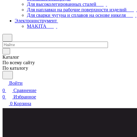
Для высоколегированных сталей
Для наплавки на рабочие поверхности изделий
Для сварки чугуна и сплавов на основе никеля
Электроинструмент
МAKITA
Каталог
По всему сайту
По каталогу
Войти
0
Сравнение
0
Избранное
0
Корзина