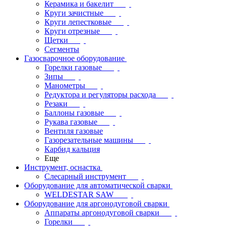
Керамика и бакелит
Круги зачистные
Круги лепестковые
Круги отрезные
Щетки
Сегменты
Газосварочное оборудование
Горелки газовые
Зипы
Манометры
Редуктора и регуляторы расхода
Резаки
Баллоны газовые
Рукава газовые
Вентиля газовые
Газорезательные машины
Карбид кальция
Еще
Инструмент, оснастка
Слесарный инструмент
Оборудование для автоматической сварки
WELDESTAR SAW
Оборудование для аргонодуговой сварки
Аппараты аргонодуговой сварки
Горелки