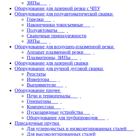
ЗИПы
Оборудование для лазерной резки с ЧПУ
Оборудование для полуавтоматической сварки
Горелки
Наконечники токосъемные
Полуавтоматы
Сварочные принадлежности
ЗИПы
Оборудование для воздушно-плазменной резки
Аппарат плазменной резки
Плазматроны, ЗИПы
Оборудование для лазерной сварки
Оборудование для ручной дуговой сварки
Реостаты
Инвертора
Выпрямители
Оборудование прочее
Печи и термопеналы
Генераторы
Компрессора
Пускозарядные устройства
Оборудование для трубопроводов
Присадочные прутки
Для углеродистых и низколегированных сталей
Для высоколегированных сталей