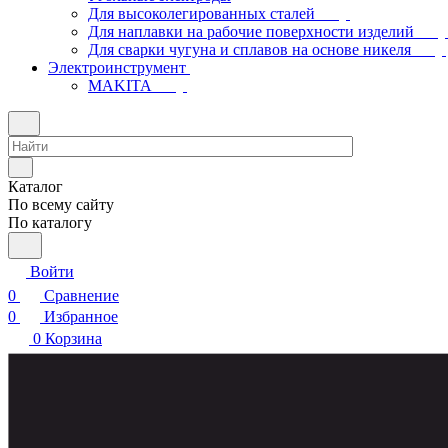
Для высоколегированных сталей
Для наплавки на рабочие поверхности изделий
Для сварки чугуна и сплавов на основе никеля
Электроинструмент
МAKITA
Каталог
По всему сайту
По каталогу
Войти
0
Сравнение
0
Избранное
0
Корзина