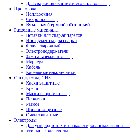
Для сварки алюминия и его сплавов
Проволока
Наплавочная
Сварочная
Вязальная (термообработанная)
Расходные материалы
Вставки для свар.аппаратов
Инструменты для сварки
Флюс сварочный
Электрододержатели
Зажим заземления
Маркера
Кабель
Кабельные наконечники
Спецодежда, СИЗ
Каски защитные
Краги
Маски сварщика
Перчатки
Разное
Щитки защитные
Очки защитные
Электроды
Для углеродистых и низколегированных сталей
Угольные электроды