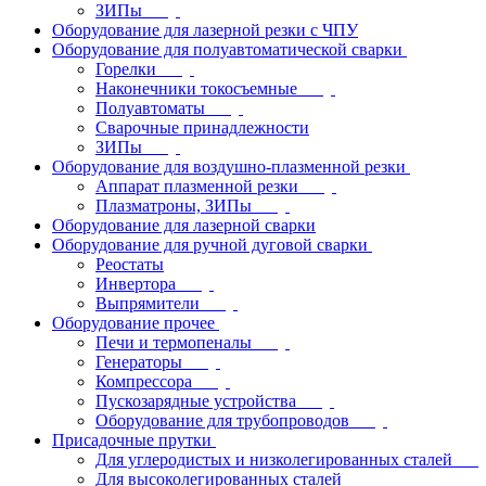
ЗИПы
Оборудование для лазерной резки с ЧПУ
Оборудование для полуавтоматической сварки
Горелки
Наконечники токосъемные
Полуавтоматы
Сварочные принадлежности
ЗИПы
Оборудование для воздушно-плазменной резки
Аппарат плазменной резки
Плазматроны, ЗИПы
Оборудование для лазерной сварки
Оборудование для ручной дуговой сварки
Реостаты
Инвертора
Выпрямители
Оборудование прочее
Печи и термопеналы
Генераторы
Компрессора
Пускозарядные устройства
Оборудование для трубопроводов
Присадочные прутки
Для углеродистых и низколегированных сталей
Для высоколегированных сталей