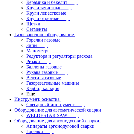
Керамика и бакелит
Круги зачистные
Круги лепестковые
Круги отрезные
Щетки
Сегменты
Газосварочное оборудование
Горелки газовые
Зипы
Манометры
Редуктора и регуляторы расхода
Резаки
Баллоны газовые
Рукава газовые
Вентиля газовые
Газорезательные машины
Карбид кальция
Еще
Инструмент, оснастка
Слесарный инструмент
Оборудование для автоматической сварки
WELDESTAR SAW
Оборудование для аргонодуговой сварки
Аппараты аргонодуговой сварки
Горелки