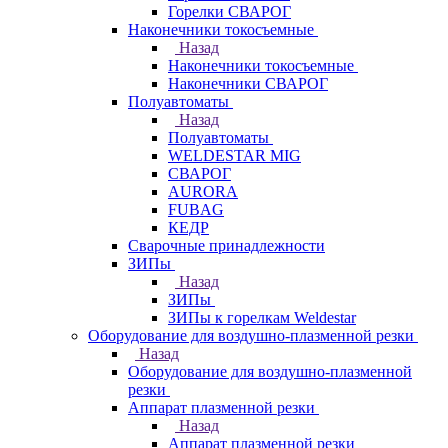
Горелки СВАРОГ
Наконечники токосъемные
Назад
Наконечники токосъемные
Наконечники СВАРОГ
Полуавтоматы
Назад
Полуавтоматы
WELDESTAR MIG
СВАРОГ
AURORA
FUBAG
КЕДР
Сварочные принадлежности
ЗИПы
Назад
ЗИПы
ЗИПы к горелкам Weldestar
Оборудование для воздушно-плазменной резки
Назад
Оборудование для воздушно-плазменной
резки
Аппарат плазменной резки
Назад
Аппарат плазменной резки