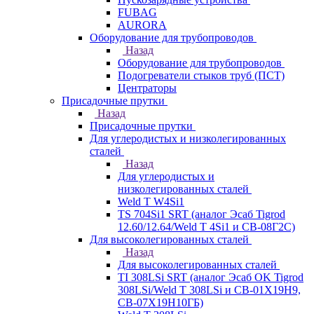
FUBAG
AURORA
Оборудование для трубопроводов
Назад
Оборудование для трубопроводов
Подогреватели стыков труб (ПСТ)
Центраторы
Присадочные прутки
Назад
Присадочные прутки
Для углеродистых и низколегированных
сталей
Назад
Для углеродистых и
низколегированных сталей
Weld T W4Si1
TS 704Si1 SRT (аналог Эсаб Tigrod
12.60/12.64/Weld T 4Si1 и СВ-08Г2С)
Для высоколегированных сталей
Назад
Для высоколегированных сталей
TI 308LSi SRT (аналог Эсаб OK Tigrod
308LSi/Weld T 308LSi и СВ-01Х19Н9,
СВ-07Х19Н10ГБ)