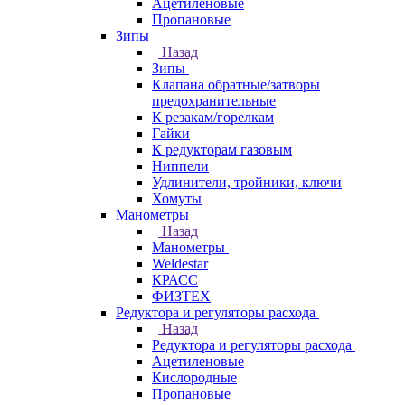
Ацетиленовые
Пропановые
Зипы
Назад
Зипы
Клапана обратные/затворы
предохранительные
К резакам/горелкам
Гайки
К редукторам газовым
Ниппели
Удлинители, тройники, ключи
Хомуты
Манометры
Назад
Манометры
Weldestar
КРАСС
ФИЗТЕХ
Редуктора и регуляторы расхода
Назад
Редуктора и регуляторы расхода
Ацетиленовые
Кислородные
Пропановые