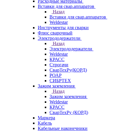
Расходные материалы
Вставки для свар.аппаратов
Назад
Вставки для свар.аппаратов
Weldestar
Инструменты для сварки
Флюс сварочный
Электрододержатели
Назад
Электрододержатели
Weldestar
КРАСС
Строгачи
СварТехРу(КОРД)
РОАР
СИБРТЕХ
Зажим заземления
Назад
Зажим заземления
Weldestar
КРАСС
СварТехРу (КОРД)
Маркера
Кабель
Кабельные наконечники