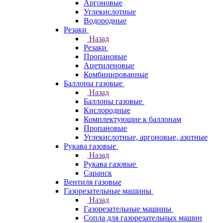
Аргоновые
Углекислотные
Водородные
Резаки
Назад
Резаки
Пропановые
Ацетиленовые
Комбинированные
Баллоны газовые
Назад
Баллоны газовые
Кислородные
Комплектующие к баллонам
Пропановые
Углекислотные, аргоновые, азотные
Рукава газовые
Назад
Рукава газовые
Саранск
Вентиля газовые
Газорезательные машины
Назад
Газорезательные машины
Сопла для газорезательных машин