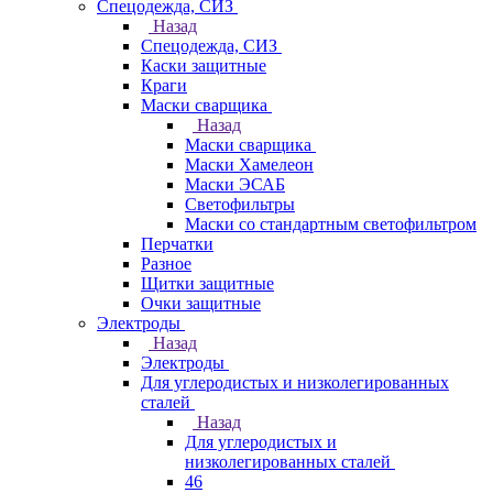
Спецодежда, СИЗ
Назад
Спецодежда, СИЗ
Каски защитные
Краги
Маски сварщика
Назад
Маски сварщика
Маски Хамелеон
Маски ЭСАБ
Светофильтры
Маски со стандартным светофильтром
Перчатки
Разное
Щитки защитные
Очки защитные
Электроды
Назад
Электроды
Для углеродистых и низколегированных
сталей
Назад
Для углеродистых и
низколегированных сталей
46