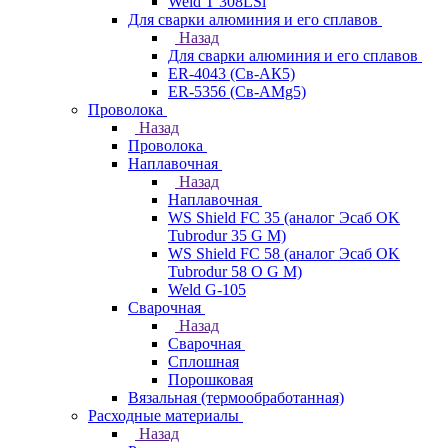
Weld T 308LSi
Для сварки алюминия и его сплавов
Назад
Для сварки алюминия и его сплавов
ER-4043 (Св-АК5)
ER-5356 (Св-АМg5)
Проволока
Назад
Проволока
Наплавочная
Назад
Наплавочная
WS Shield FC 35 (аналог Эсаб OK
Tubrodur 35 G M)
WS Shield FC 58 (аналог Эсаб OK
Tubrodur 58 O G M)
Weld G-105
Сварочная
Назад
Сварочная
Сплошная
Порошковая
Вязальная (термообработанная)
Расходные материалы
Назад