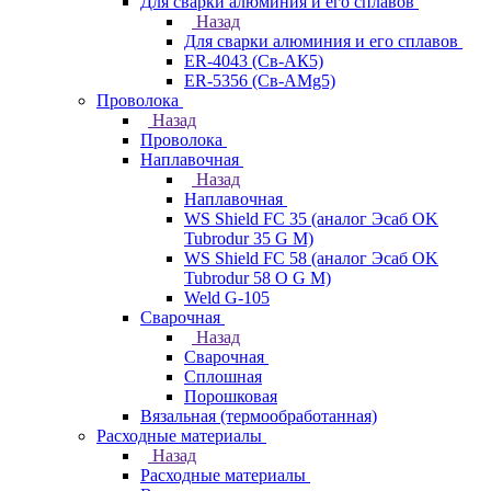
Для сварки алюминия и его сплавов
Назад
Для сварки алюминия и его сплавов
ER-4043 (Св-АК5)
ER-5356 (Св-АМg5)
Проволока
Назад
Проволока
Наплавочная
Назад
Наплавочная
WS Shield FC 35 (аналог Эсаб OK
Tubrodur 35 G M)
WS Shield FC 58 (аналог Эсаб OK
Tubrodur 58 O G M)
Weld G-105
Сварочная
Назад
Сварочная
Сплошная
Порошковая
Вязальная (термообработанная)
Расходные материалы
Назад
Расходные материалы