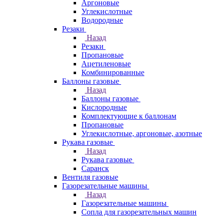
Аргоновые
Углекислотные
Водородные
Резаки
Назад
Резаки
Пропановые
Ацетиленовые
Комбинированные
Баллоны газовые
Назад
Баллоны газовые
Кислородные
Комплектующие к баллонам
Пропановые
Углекислотные, аргоновые, азотные
Рукава газовые
Назад
Рукава газовые
Саранск
Вентиля газовые
Газорезательные машины
Назад
Газорезательные машины
Сопла для газорезательных машин