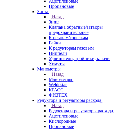
Ацетиленовые
Пропановые
Зипы
Назад
Зипы
Клапана обратные/затворы
предохранительные
К резакам/горелкам
Гайки
К редукторам газовым
Ниппели
Удлинители, тройники, ключи
Хомуты
Манометры
Назад
Манометры
Weldestar
КРАСС
ФИЗТЕХ
Редуктора и регуляторы расхода
Назад
Редуктора и регуляторы расхода
Ацетиленовые
Кислородные
Пропановые