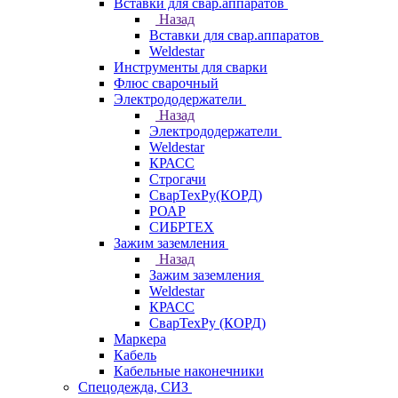
Вставки для свар.аппаратов
Назад
Вставки для свар.аппаратов
Weldestar
Инструменты для сварки
Флюс сварочный
Электрододержатели
Назад
Электрододержатели
Weldestar
КРАСС
Строгачи
СварТехРу(КОРД)
РОАР
СИБРТЕХ
Зажим заземления
Назад
Зажим заземления
Weldestar
КРАСС
СварТехРу (КОРД)
Маркера
Кабель
Кабельные наконечники
Спецодежда, СИЗ