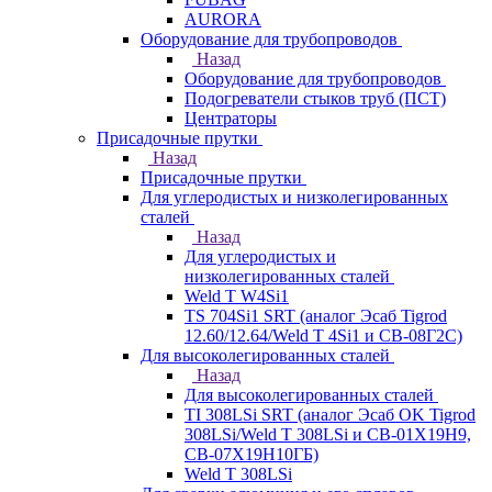
AURORA
Оборудование для трубопроводов
Назад
Оборудование для трубопроводов
Подогреватели стыков труб (ПСТ)
Центраторы
Присадочные прутки
Назад
Присадочные прутки
Для углеродистых и низколегированных
сталей
Назад
Для углеродистых и
низколегированных сталей
Weld T W4Si1
TS 704Si1 SRT (аналог Эсаб Tigrod
12.60/12.64/Weld T 4Si1 и СВ-08Г2С)
Для высоколегированных сталей
Назад
Для высоколегированных сталей
TI 308LSi SRT (аналог Эсаб OK Tigrod
308LSi/Weld T 308LSi и СВ-01Х19Н9,
СВ-07Х19Н10ГБ)
Weld T 308LSi