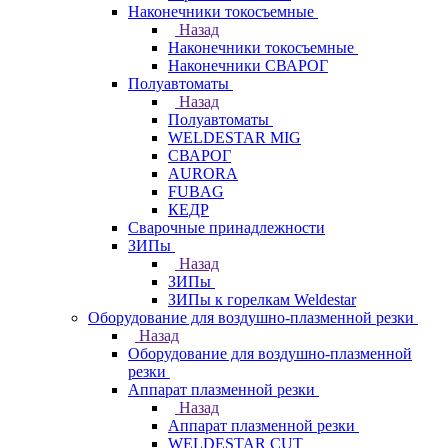
Наконечники токосъемные
Назад
Наконечники токосъемные
Наконечники СВАРОГ
Полуавтоматы
Назад
Полуавтоматы
WELDESTAR MIG
СВАРОГ
AURORA
FUBAG
КЕДР
Сварочные принадлежности
ЗИПы
Назад
ЗИПы
ЗИПы к горелкам Weldestar
Оборудование для воздушно-плазменной резки
Назад
Оборудование для воздушно-плазменной
резки
Аппарат плазменной резки
Назад
Аппарат плазменной резки
WELDESTAR CUT