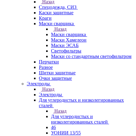
Назад
Спецодежда, СИЗ
Каски защитные
Краги
Маски сварщика
Назад
Маски сварщика
Маски Хамелеон
Маски ЭСАБ
Светофильтры
Маски со стандартным светофильтром
Перчатки
Разное
Щитки защитные
Очки защитные
Электроды
Назад
Электроды
Для углеродистых и низколегированных
сталей
Назад
Для углеродистых и
низколегированных сталей
46
УОНИИ 13/55