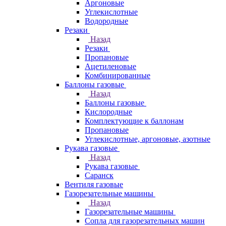
Аргоновые
Углекислотные
Водородные
Резаки
Назад
Резаки
Пропановые
Ацетиленовые
Комбинированные
Баллоны газовые
Назад
Баллоны газовые
Кислородные
Комплектующие к баллонам
Пропановые
Углекислотные, аргоновые, азотные
Рукава газовые
Назад
Рукава газовые
Саранск
Вентиля газовые
Газорезательные машины
Назад
Газорезательные машины
Сопла для газорезательных машин