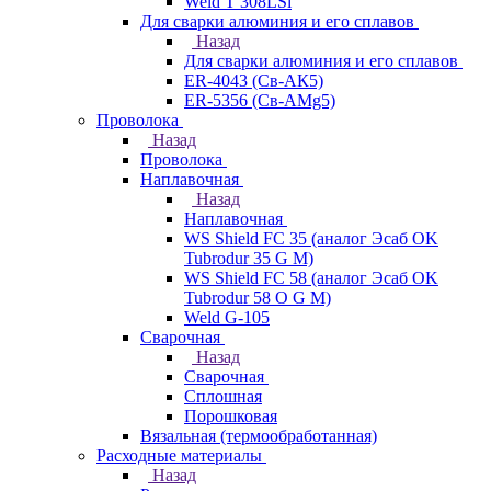
Weld T 308LSi
Для сварки алюминия и его сплавов
Назад
Для сварки алюминия и его сплавов
ER-4043 (Св-АК5)
ER-5356 (Св-АМg5)
Проволока
Назад
Проволока
Наплавочная
Назад
Наплавочная
WS Shield FC 35 (аналог Эсаб OK
Tubrodur 35 G M)
WS Shield FC 58 (аналог Эсаб OK
Tubrodur 58 O G M)
Weld G-105
Сварочная
Назад
Сварочная
Сплошная
Порошковая
Вязальная (термообработанная)
Расходные материалы
Назад