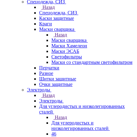
Спецодежда, СИЗ
Назад
Спецодежда, СИЗ
Каски защитные
Краги
Маски сварщика
Назад
Маски сварщика
Маски Хамелеон
Маски ЭСАБ
Светофильтры
Маски со стандартным светофильтром
Перчатки
Разное
Щитки защитные
Очки защитные
Электроды
Назад
Электроды
Для углеродистых и низколегированных
сталей
Назад
Для углеродистых и
низколегированных сталей
46