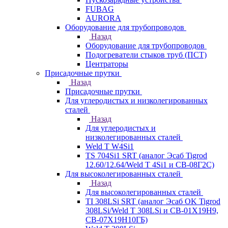
FUBAG
AURORA
Оборудование для трубопроводов
Назад
Оборудование для трубопроводов
Подогреватели стыков труб (ПСТ)
Центраторы
Присадочные прутки
Назад
Присадочные прутки
Для углеродистых и низколегированных
сталей
Назад
Для углеродистых и
низколегированных сталей
Weld T W4Si1
TS 704Si1 SRT (аналог Эсаб Tigrod
12.60/12.64/Weld T 4Si1 и СВ-08Г2С)
Для высоколегированных сталей
Назад
Для высоколегированных сталей
TI 308LSi SRT (аналог Эсаб OK Tigrod
308LSi/Weld T 308LSi и СВ-01Х19Н9,
СВ-07Х19Н10ГБ)