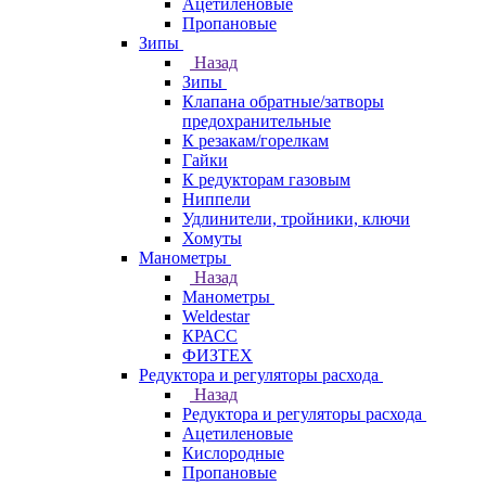
Ацетиленовые
Пропановые
Зипы
Назад
Зипы
Клапана обратные/затворы
предохранительные
К резакам/горелкам
Гайки
К редукторам газовым
Ниппели
Удлинители, тройники, ключи
Хомуты
Манометры
Назад
Манометры
Weldestar
КРАСС
ФИЗТЕХ
Редуктора и регуляторы расхода
Назад
Редуктора и регуляторы расхода
Ацетиленовые
Кислородные
Пропановые