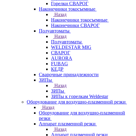
Горелки СВАРОГ
Наконечники токосъемные
Назад
Наконечники токосъемные
Наконечники СВАРОГ
Полуавтоматы
Назад
Полуавтоматы
WELDESTAR MIG
СВАРОГ
AURORA
FUBAG
КЕДР
Сварочные принадлежности
ЗИПы
Назад
ЗИПы
ЗИПы к горелкам Weldestar
Оборудование для воздушно-плазменной резки
Назад
Оборудование для воздушно-плазменной
резки
Аппарат плазменной резки
Назад
Аппарат плазменной резки