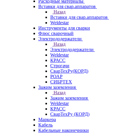
Расходные материалы
Вставки для свар.аппаратов
Назад
Вставки для свар.аппаратов
Weldestar
Инструменты для сварки
Флюс сварочный
Электрододержатели
Назад
Электрододержатели
Weldestar
КРАСС
Строгачи
СварТехРу(КОРД)
РОАР
СИБРТЕХ
Зажим заземления
Назад
Зажим заземления
Weldestar
КРАСС
СварТехРу (КОРД)
Маркера
Кабель
Кабельные наконечники