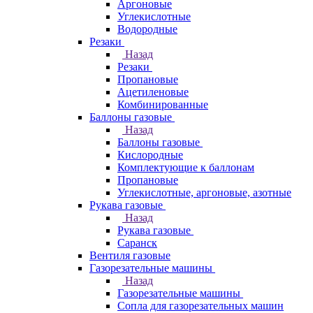
Аргоновые
Углекислотные
Водородные
Резаки
Назад
Резаки
Пропановые
Ацетиленовые
Комбинированные
Баллоны газовые
Назад
Баллоны газовые
Кислородные
Комплектующие к баллонам
Пропановые
Углекислотные, аргоновые, азотные
Рукава газовые
Назад
Рукава газовые
Саранск
Вентиля газовые
Газорезательные машины
Назад
Газорезательные машины
Сопла для газорезательных машин