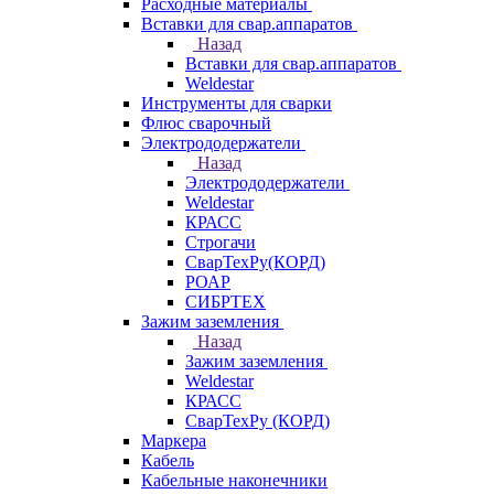
Расходные материалы
Вставки для свар.аппаратов
Назад
Вставки для свар.аппаратов
Weldestar
Инструменты для сварки
Флюс сварочный
Электрододержатели
Назад
Электрододержатели
Weldestar
КРАСС
Строгачи
СварТехРу(КОРД)
РОАР
СИБРТЕХ
Зажим заземления
Назад
Зажим заземления
Weldestar
КРАСС
СварТехРу (КОРД)
Маркера
Кабель
Кабельные наконечники