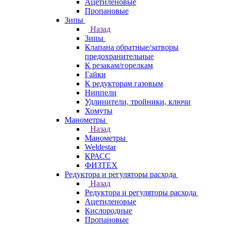
Ацетиленовые
Пропановые
Зипы
Назад
Зипы
Клапана обратные/затворы
предохранительные
К резакам/горелкам
Гайки
К редукторам газовым
Ниппели
Удлинители, тройники, ключи
Хомуты
Манометры
Назад
Манометры
Weldestar
КРАСС
ФИЗТЕХ
Редуктора и регуляторы расхода
Назад
Редуктора и регуляторы расхода
Ацетиленовые
Кислородные
Пропановые