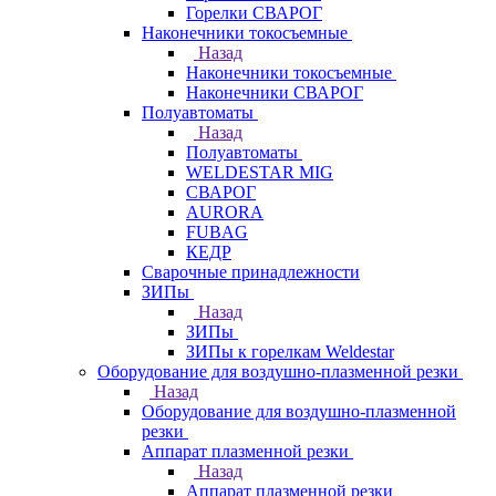
Горелки СВАРОГ
Наконечники токосъемные
Назад
Наконечники токосъемные
Наконечники СВАРОГ
Полуавтоматы
Назад
Полуавтоматы
WELDESTAR MIG
СВАРОГ
AURORA
FUBAG
КЕДР
Сварочные принадлежности
ЗИПы
Назад
ЗИПы
ЗИПы к горелкам Weldestar
Оборудование для воздушно-плазменной резки
Назад
Оборудование для воздушно-плазменной
резки
Аппарат плазменной резки
Назад
Аппарат плазменной резки