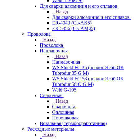
Weld T 308LSi
Для сварки алюминия и его сплавов
Назад
Для сварки алюминия и его сплавов
ER-4043 (Св-АК5)
ER-5356 (Св-АМg5)
Проволока
Назад
Проволока
Наплавочная
Назад
Наплавочная
WS Shield FC 35 (аналог Эсаб OK
Tubrodur 35 G M)
WS Shield FC 58 (аналог Эсаб OK
Tubrodur 58 O G M)
Weld G-105
Сварочная
Назад
Сварочная
Сплошная
Порошковая
Вязальная (термообработанная)
Расходные материалы
Назад