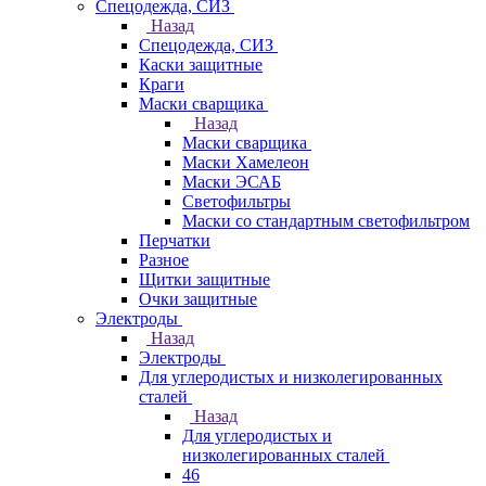
Спецодежда, СИЗ
Назад
Спецодежда, СИЗ
Каски защитные
Краги
Маски сварщика
Назад
Маски сварщика
Маски Хамелеон
Маски ЭСАБ
Светофильтры
Маски со стандартным светофильтром
Перчатки
Разное
Щитки защитные
Очки защитные
Электроды
Назад
Электроды
Для углеродистых и низколегированных
сталей
Назад
Для углеродистых и
низколегированных сталей
46