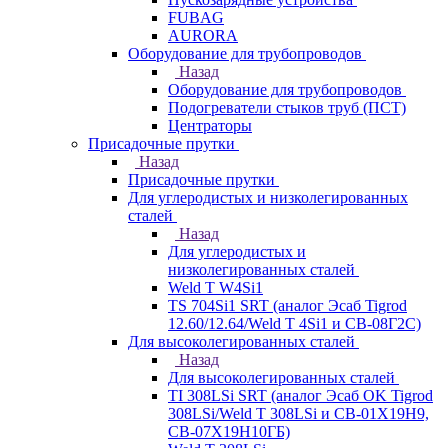
FUBAG
AURORA
Оборудование для трубопроводов
Назад
Оборудование для трубопроводов
Подогреватели стыков труб (ПСТ)
Центраторы
Присадочные прутки
Назад
Присадочные прутки
Для углеродистых и низколегированных
сталей
Назад
Для углеродистых и
низколегированных сталей
Weld T W4Si1
TS 704Si1 SRT (аналог Эсаб Tigrod
12.60/12.64/Weld T 4Si1 и СВ-08Г2С)
Для высоколегированных сталей
Назад
Для высоколегированных сталей
TI 308LSi SRT (аналог Эсаб OK Tigrod
308LSi/Weld T 308LSi и СВ-01Х19Н9,
СВ-07Х19Н10ГБ)