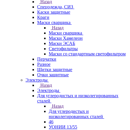
Назад
Спецодежда, СИЗ
Каски защитные
Краги
Маски сварщика
Назад
Маски сварщика
Маски Хамелеон
Маски ЭСАБ
Светофильтры
Маски со стандартным светофильтром
Перчатки
Разное
Щитки защитные
Очки защитные
Электроды
Назад
Электроды
Для углеродистых и низколегированных
сталей
Назад
Для углеродистых и
низколегированных сталей
46
УОНИИ 13/55