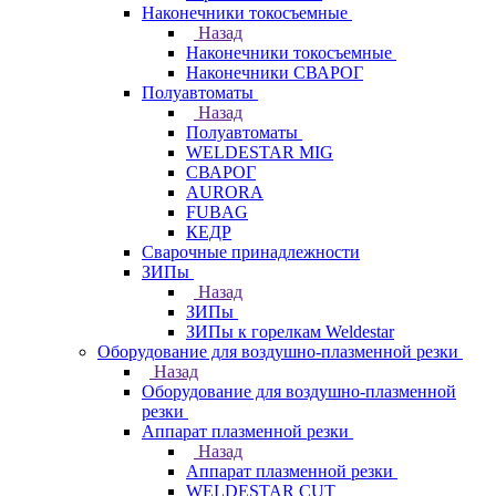
Наконечники токосъемные
Назад
Наконечники токосъемные
Наконечники СВАРОГ
Полуавтоматы
Назад
Полуавтоматы
WELDESTAR MIG
СВАРОГ
AURORA
FUBAG
КЕДР
Сварочные принадлежности
ЗИПы
Назад
ЗИПы
ЗИПы к горелкам Weldestar
Оборудование для воздушно-плазменной резки
Назад
Оборудование для воздушно-плазменной
резки
Аппарат плазменной резки
Назад
Аппарат плазменной резки
WELDESTAR CUT