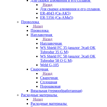
Для сварки алюминия и его сплавов
Назад
Для сварки алюминия и его сплавов
ER-4043 (Св-АК5)
ER-5356 (Св-АМg5)
Проволока
Назад
Проволока
Наплавочная
Назад
Наплавочная
WS Shield FC 35 (аналог Эсаб OK
Tubrodur 35 G M)
WS Shield FC 58 (аналог Эсаб OK
Tubrodur 58 O G M)
Weld G-105
Сварочная
Назад
Сварочная
Сплошная
Порошковая
Вязальная (термообработанная)
Расходные материалы
Назад
Расходные материалы