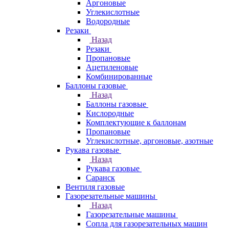
Аргоновые
Углекислотные
Водородные
Резаки
Назад
Резаки
Пропановые
Ацетиленовые
Комбинированные
Баллоны газовые
Назад
Баллоны газовые
Кислородные
Комплектующие к баллонам
Пропановые
Углекислотные, аргоновые, азотные
Рукава газовые
Назад
Рукава газовые
Саранск
Вентиля газовые
Газорезательные машины
Назад
Газорезательные машины
Сопла для газорезательных машин