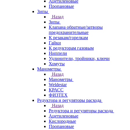
Ацетиленовые
Пропановые
Зипы
Назад
Зипы
Клапана обратные/затворы
предохранительные
К резакам/горелкам
Гайки
К редукторам газовым
Ниппели
Удлинители, тройники, ключи
Хомуты
Манометры
Назад
Манометры
Weldestar
КРАСС
ФИЗТЕХ
Редуктора и регуляторы расхода
Назад
Редуктора и регуляторы расхода
Ацетиленовые
Кислородные
Пропановые