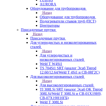
AURORA
Оборудование для трубопроводов
Назад
Оборудование для трубопроводов
Подогреватели стыков труб (ПСТ)
Центраторы
Присадочные прутки
Назад
Присадочные прутки
Для углеродистых и низколегированных
сталей
Назад
Для углеродистых и
низколегированных сталей
Weld T W4Si1
TS 704Si1 SRT (аналог Эсаб Tigrod
12.60/12.64/Weld T 4Si1 и СВ-08Г2С)
Для высоколегированных сталей
Назад
Для высоколегированных сталей
TI 308LSi SRT (аналог Эсаб OK Tigrod
308LSi/Weld T 308LSi и СВ-01Х19Н9,
СВ-07Х19Н10ГБ)
Weld T 308LSi