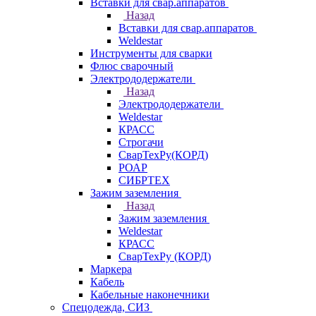
Вставки для свар.аппаратов
Назад
Вставки для свар.аппаратов
Weldestar
Инструменты для сварки
Флюс сварочный
Электрододержатели
Назад
Электрододержатели
Weldestar
КРАСС
Строгачи
СварТехРу(КОРД)
РОАР
СИБРТЕХ
Зажим заземления
Назад
Зажим заземления
Weldestar
КРАСС
СварТехРу (КОРД)
Маркера
Кабель
Кабельные наконечники
Спецодежда, СИЗ