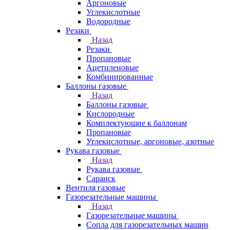
Аргоновые
Углекислотные
Водородные
Резаки
Назад
Резаки
Пропановые
Ацетиленовые
Комбинированные
Баллоны газовые
Назад
Баллоны газовые
Кислородные
Комплектующие к баллонам
Пропановые
Углекислотные, аргоновые, азотные
Рукава газовые
Назад
Рукава газовые
Саранск
Вентиля газовые
Газорезательные машины
Назад
Газорезательные машины
Сопла для газорезательных машин