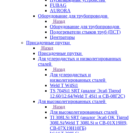
FUBAG
AURORA
Оборудование для трубопроводов
Назад
Оборудование для трубопроводов
Подогреватели стыков труб (ПСТ)
Центраторы
Присадочные прутки
Назад
Присадочные прутки
Для углеродистых и низколегированных
сталей
Назад
Для углеродистых и
низколегированных сталей
Weld T W4Si1
TS 704Si1 SRT (аналог Эсаб Tigrod
12.60/12.64/Weld T 4Si1 и СВ-08Г2С)
Для высоколегированных сталей
Назад
Для высоколегированных сталей
TI 308LSi SRT (аналог Эсаб OK Tigrod
308LSi/Weld T 308LSi и СВ-01Х19Н9,
СВ-07Х19Н10ГБ)