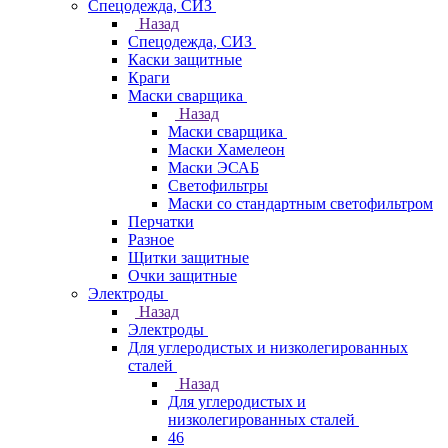
Спецодежда, СИЗ
Назад
Спецодежда, СИЗ
Каски защитные
Краги
Маски сварщика
Назад
Маски сварщика
Маски Хамелеон
Маски ЭСАБ
Светофильтры
Маски со стандартным светофильтром
Перчатки
Разное
Щитки защитные
Очки защитные
Электроды
Назад
Электроды
Для углеродистых и низколегированных
сталей
Назад
Для углеродистых и
низколегированных сталей
46