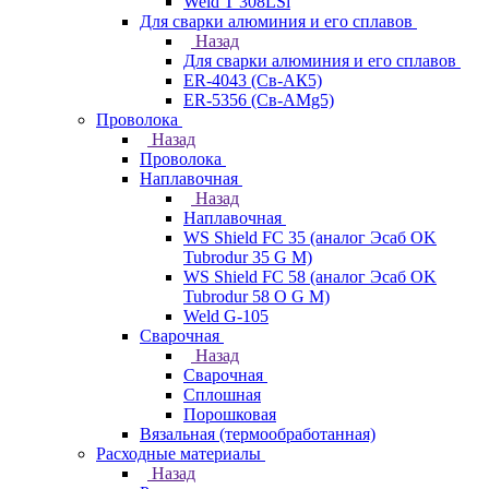
Weld T 308LSi
Для сварки алюминия и его сплавов
Назад
Для сварки алюминия и его сплавов
ER-4043 (Св-АК5)
ER-5356 (Св-АМg5)
Проволока
Назад
Проволока
Наплавочная
Назад
Наплавочная
WS Shield FC 35 (аналог Эсаб OK
Tubrodur 35 G M)
WS Shield FC 58 (аналог Эсаб OK
Tubrodur 58 O G M)
Weld G-105
Сварочная
Назад
Сварочная
Сплошная
Порошковая
Вязальная (термообработанная)
Расходные материалы
Назад