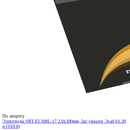
По запросу
Электроды SRT EI 308L-17 2.0х300мм, 2кг (аналог Эсаб 61.30
и ОЗЛ-8)