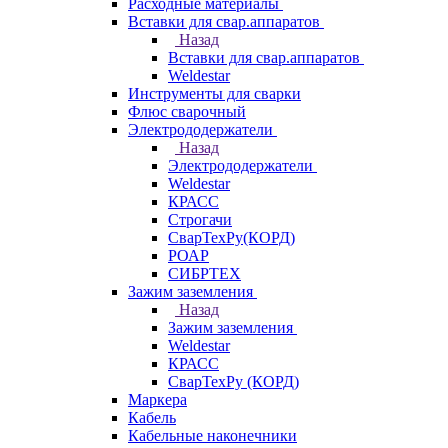
Расходные материалы
Вставки для свар.аппаратов
Назад
Вставки для свар.аппаратов
Weldestar
Инструменты для сварки
Флюс сварочный
Электрододержатели
Назад
Электрододержатели
Weldestar
КРАСС
Строгачи
СварТехРу(КОРД)
РОАР
СИБРТЕХ
Зажим заземления
Назад
Зажим заземления
Weldestar
КРАСС
СварТехРу (КОРД)
Маркера
Кабель
Кабельные наконечники