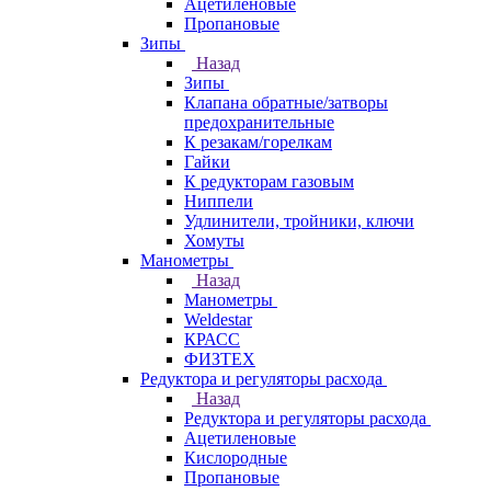
Ацетиленовые
Пропановые
Зипы
Назад
Зипы
Клапана обратные/затворы
предохранительные
К резакам/горелкам
Гайки
К редукторам газовым
Ниппели
Удлинители, тройники, ключи
Хомуты
Манометры
Назад
Манометры
Weldestar
КРАСС
ФИЗТЕХ
Редуктора и регуляторы расхода
Назад
Редуктора и регуляторы расхода
Ацетиленовые
Кислородные
Пропановые