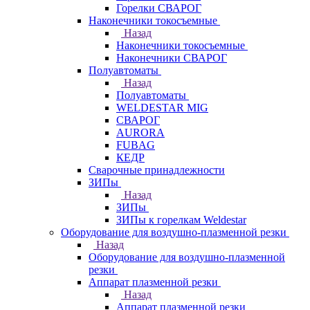
Горелки СВАРОГ
Наконечники токосъемные
Назад
Наконечники токосъемные
Наконечники СВАРОГ
Полуавтоматы
Назад
Полуавтоматы
WELDESTAR MIG
СВАРОГ
AURORA
FUBAG
КЕДР
Сварочные принадлежности
ЗИПы
Назад
ЗИПы
ЗИПы к горелкам Weldestar
Оборудование для воздушно-плазменной резки
Назад
Оборудование для воздушно-плазменной
резки
Аппарат плазменной резки
Назад
Аппарат плазменной резки