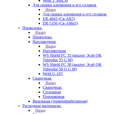
Weld T 308LSi
Для сварки алюминия и его сплавов
Назад
Для сварки алюминия и его сплавов
ER-4043 (Св-АК5)
ER-5356 (Св-АМg5)
Проволока
Назад
Проволока
Наплавочная
Назад
Наплавочная
WS Shield FC 35 (аналог Эсаб OK
Tubrodur 35 G M)
WS Shield FC 58 (аналог Эсаб OK
Tubrodur 58 O G M)
Weld G-105
Сварочная
Назад
Сварочная
Сплошная
Порошковая
Вязальная (термообработанная)
Расходные материалы
Назад