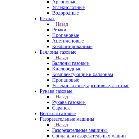
Аргоновые
Углекислотные
Водородные
Резаки
Назад
Резаки
Пропановые
Ацетиленовые
Комбинированные
Баллоны газовые
Назад
Баллоны газовые
Кислородные
Комплектующие к баллонам
Пропановые
Углекислотные, аргоновые, азотные
Рукава газовые
Назад
Рукава газовые
Саранск
Вентиля газовые
Газорезательные машины
Назад
Газорезательные машины
Сопла для газорезательных машин