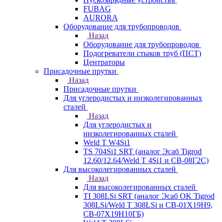
FUBAG
AURORA
Оборудование для трубопроводов
Назад
Оборудование для трубопроводов
Подогреватели стыков труб (ПСТ)
Центраторы
Присадочные прутки
Назад
Присадочные прутки
Для углеродистых и низколегированных
сталей
Назад
Для углеродистых и
низколегированных сталей
Weld T W4Si1
TS 704Si1 SRT (аналог Эсаб Tigrod
12.60/12.64/Weld T 4Si1 и СВ-08Г2С)
Для высоколегированных сталей
Назад
Для высоколегированных сталей
TI 308LSi SRT (аналог Эсаб OK Tigrod
308LSi/Weld T 308LSi и СВ-01Х19Н9,
СВ-07Х19Н10ГБ)