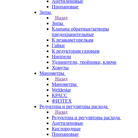
Ацетиленовые
Пропановые
Зипы
Назад
Зипы
Клапана обратные/затворы
предохранительные
К резакам/горелкам
Гайки
К редукторам газовым
Ниппели
Удлинители, тройники, ключи
Хомуты
Манометры
Назад
Манометры
Weldestar
КРАСС
ФИЗТЕХ
Редуктора и регуляторы расхода
Назад
Редуктора и регуляторы расхода
Ацетиленовые
Кислородные
Пропановые