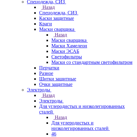
Спецодежда, СИЗ
Назад
Спецодежда, СИЗ
Каски защитные
Краги
Маски сварщика
Назад
Маски сварщика
Маски Хамелеон
Маски ЭСАБ
Светофильтры
Маски со стандартным светофильтром
Перчатки
Разное
Щитки защитные
Очки защитные
Электроды
Назад
Электроды
Для углеродистых и низколегированных
сталей
Назад
Для углеродистых и
низколегированных сталей
46