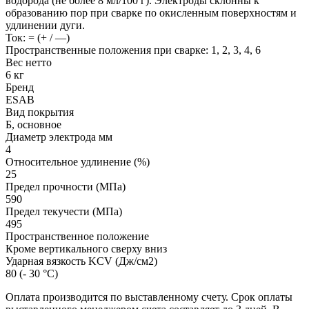
водорода (не более 8 мл/100 г). Электроды склонны к
образованию пор при сварке по окисленным поверхностям и
удлинении дуги.
Ток: = (+ / ―)
Пространственные положения при сварке: 1, 2, 3, 4, 6
Вес нетто
6 кг
Бренд
ESAB
Вид покрытия
Б, основное
Диаметр электрода мм
4
Относительное удлинение (%)
25
Предел прочности (МПа)
590
Предел текучести (МПа)
495
Пространственное положение
Кроме вертикального сверху вниз
Ударная вязкость KCV (Дж/см2)
80 (- 30 °С)
Оплата производится по выставленному счету. Срок оплаты