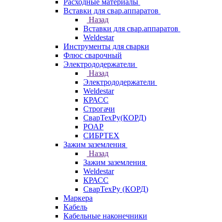
Расходные материалы
Вставки для свар.аппаратов
Назад
Вставки для свар.аппаратов
Weldestar
Инструменты для сварки
Флюс сварочный
Электрододержатели
Назад
Электрододержатели
Weldestar
КРАСС
Строгачи
СварТехРу(КОРД)
РОАР
СИБРТЕХ
Зажим заземления
Назад
Зажим заземления
Weldestar
КРАСС
СварТехРу (КОРД)
Маркера
Кабель
Кабельные наконечники