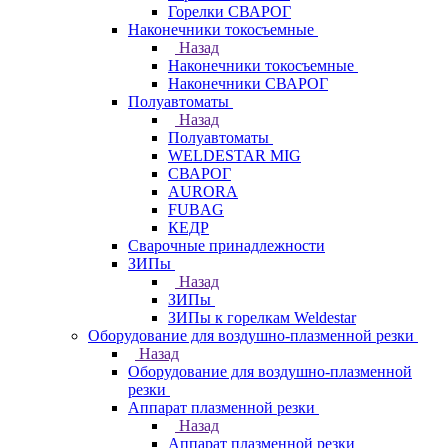
Горелки СВАРОГ
Наконечники токосъемные
Назад
Наконечники токосъемные
Наконечники СВАРОГ
Полуавтоматы
Назад
Полуавтоматы
WELDESTAR MIG
СВАРОГ
AURORA
FUBAG
КЕДР
Сварочные принадлежности
ЗИПы
Назад
ЗИПы
ЗИПы к горелкам Weldestar
Оборудование для воздушно-плазменной резки
Назад
Оборудование для воздушно-плазменной
резки
Аппарат плазменной резки
Назад
Аппарат плазменной резки