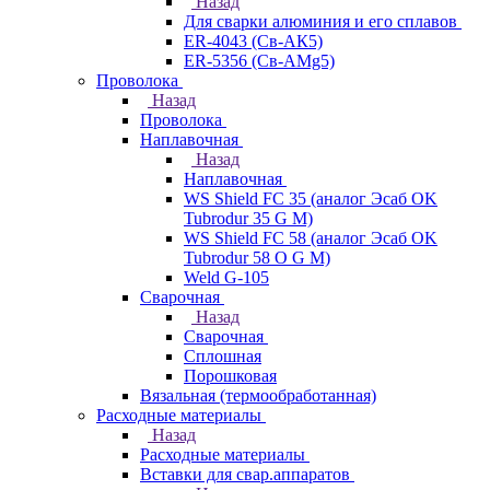
Назад
Для сварки алюминия и его сплавов
ER-4043 (Св-АК5)
ER-5356 (Св-АМg5)
Проволока
Назад
Проволока
Наплавочная
Назад
Наплавочная
WS Shield FC 35 (аналог Эсаб OK
Tubrodur 35 G M)
WS Shield FC 58 (аналог Эсаб OK
Tubrodur 58 O G M)
Weld G-105
Сварочная
Назад
Сварочная
Сплошная
Порошковая
Вязальная (термообработанная)
Расходные материалы
Назад
Расходные материалы
Вставки для свар.аппаратов