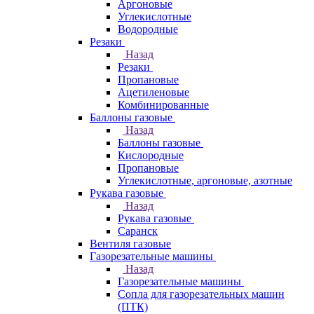
Аргоновые
Углекислотные
Водородные
Резаки
Назад
Резаки
Пропановые
Ацетиленовые
Комбинированные
Баллоны газовые
Назад
Баллоны газовые
Кислородные
Пропановые
Углекислотные, аргоновые, азотные
Рукава газовые
Назад
Рукава газовые
Саранск
Вентиля газовые
Газорезательные машины
Назад
Газорезательные машины
Сопла для газорезательных машин
(ПТК)