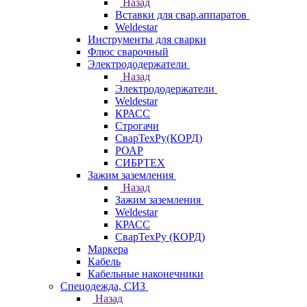
Назад
Вставки для свар.аппаратов
Weldestar
Инструменты для сварки
Флюс сварочный
Электрододержатели
Назад
Электрододержатели
Weldestar
КРАСС
Строгачи
СварТехРу(КОРД)
РОАР
СИБРТЕХ
Зажим заземления
Назад
Зажим заземления
Weldestar
КРАСС
СварТехРу (КОРД)
Маркера
Кабель
Кабельные наконечники
Спецодежда, СИЗ
Назад