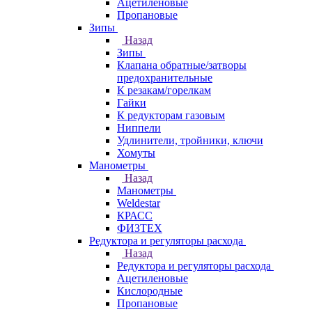
Ацетиленовые
Пропановые
Зипы
Назад
Зипы
Клапана обратные/затворы
предохранительные
К резакам/горелкам
Гайки
К редукторам газовым
Ниппели
Удлинители, тройники, ключи
Хомуты
Манометры
Назад
Манометры
Weldestar
КРАСС
ФИЗТЕХ
Редуктора и регуляторы расхода
Назад
Редуктора и регуляторы расхода
Ацетиленовые
Кислородные
Пропановые