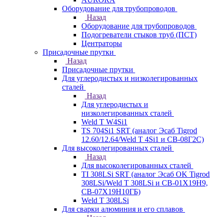
Оборудование для трубопроводов
Назад
Оборудование для трубопроводов
Подогреватели стыков труб (ПСТ)
Центраторы
Присадочные прутки
Назад
Присадочные прутки
Для углеродистых и низколегированных
сталей
Назад
Для углеродистых и
низколегированных сталей
Weld T W4Si1
TS 704Si1 SRT (аналог Эсаб Tigrod
12.60/12.64/Weld T 4Si1 и СВ-08Г2С)
Для высоколегированных сталей
Назад
Для высоколегированных сталей
TI 308LSi SRT (аналог Эсаб OK Tigrod
308LSi/Weld T 308LSi и СВ-01Х19Н9,
СВ-07Х19Н10ГБ)
Weld T 308LSi
Для сварки алюминия и его сплавов