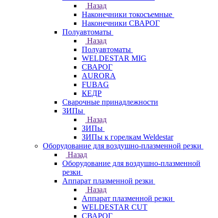
Назад
Наконечники токосъемные
Наконечники СВАРОГ
Полуавтоматы
Назад
Полуавтоматы
WELDESTAR MIG
СВАРОГ
AURORA
FUBAG
КЕДР
Сварочные принадлежности
ЗИПы
Назад
ЗИПы
ЗИПы к горелкам Weldestar
Оборудование для воздушно-плазменной резки
Назад
Оборудование для воздушно-плазменной
резки
Аппарат плазменной резки
Назад
Аппарат плазменной резки
WELDESTAR CUT
СВАРОГ