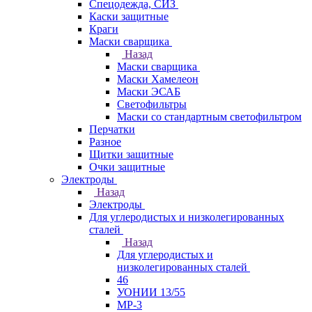
Спецодежда, СИЗ
Каски защитные
Краги
Маски сварщика
Назад
Маски сварщика
Маски Хамелеон
Маски ЭСАБ
Светофильтры
Маски со стандартным светофильтром
Перчатки
Разное
Щитки защитные
Очки защитные
Электроды
Назад
Электроды
Для углеродистых и низколегированных
сталей
Назад
Для углеродистых и
низколегированных сталей
46
УОНИИ 13/55
МР-3