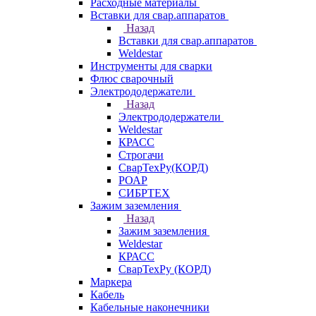
Расходные материалы
Вставки для свар.аппаратов
Назад
Вставки для свар.аппаратов
Weldestar
Инструменты для сварки
Флюс сварочный
Электрододержатели
Назад
Электрододержатели
Weldestar
КРАСС
Строгачи
СварТехРу(КОРД)
РОАР
СИБРТЕХ
Зажим заземления
Назад
Зажим заземления
Weldestar
КРАСС
СварТехРу (КОРД)
Маркера
Кабель
Кабельные наконечники