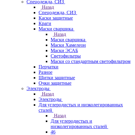
Спецодежда, СИЗ
Назад
Спецодежда, СИЗ
Каски защитные
Краги
Маски сварщика
Назад
Маски сварщика
Маски Хамелеон
Маски ЭСАБ
Светофильтры
Маски со стандартным светофильтром
Перчатки
Разное
Щитки защитные
Очки защитные
Электроды
Назад
Электроды
Для углеродистых и низколегированных
сталей
Назад
Для углеродистых и
низколегированных сталей
46