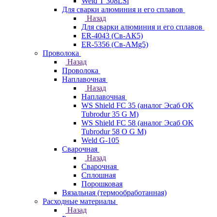
Weld T 308LSi
Для сварки алюминия и его сплавов
Назад
Для сварки алюминия и его сплавов
ER-4043 (Св-АК5)
ER-5356 (Св-АМg5)
Проволока
Назад
Проволока
Наплавочная
Назад
Наплавочная
WS Shield FC 35 (аналог Эсаб OK
Tubrodur 35 G M)
WS Shield FC 58 (аналог Эсаб OK
Tubrodur 58 O G M)
Weld G-105
Сварочная
Назад
Сварочная
Сплошная
Порошковая
Вязальная (термообработанная)
Расходные материалы
Назад