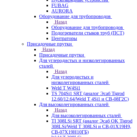
FUBAG
AURORA
Оборудование для трубопроводов
Назад
Оборудование для трубопроводов
Подогреватели стыков труб (ПСТ)
Центраторы
Присадочные прутки
Назад
Присадочные прутки
Для углеродистых и низколегированных
сталей
Назад
Для углеродистых и
низколегированных сталей
Weld T W4Si1
TS 704Si1 SRT (аналог Эсаб Tigrod
12.60/12.64/Weld T 4Si1 и СВ-08Г2С)
Для высоколегированных сталей
Назад
Для высоколегированных сталей
TI 308LSi SRT (аналог Эсаб OK Tigrod
308LSi/Weld T 308LSi и СВ-01Х19Н9,
СВ-07Х19Н10ГБ)