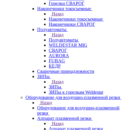
Горелки СВАРОГ
Наконечники токосъемные
Назад
Наконечники токосъемные
Наконечники СВАРОГ
Полуавтоматы
Назад
Полуавтоматы
WELDESTAR MIG
СВАРОГ
AURORA
FUBAG
КЕДР
Сварочные принадлежности
ЗИПы
Назад
ЗИПы
ЗИПы к горелкам Weldestar
Оборудование для воздушно-плазменной резки
Назад
Оборудование для воздушно-плазменной
резки
Аппарат плазменной резки
Назад
Аппарат плазменной резки