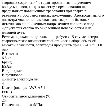
тавровых соединений с гарантированным получением
вогнутых швов, когда к качеству формированию швов
предъявляют повышенные требования при сварке в
различных пространственных положениях. Электроды малого
диаметра можно использовать для сварки от бытовых
источников с пониженным напряжением холостого хода.
Допускается сварка по окисленным поверхностям и на
длинной дуге.
Режимы прокалки: прокалка не требуется. В случае потери
сварочно-технологических свойств из-за набора обмазкой
высокой влажности, электроды просушить при 100-150°С, 60
мин.
Вес нетто
6,5 кг
Бренд
ESAB
Вид покрытия
Р, рутиловое
Диаметр электрода мм
4
Классификация AWS А5.1
Е6013
Относительное удлинение (%)
25
Предел прочности (МПа)