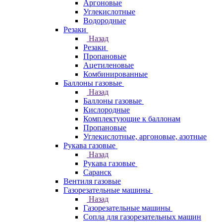
Аргоновые
Углекислотные
Водородные
Резаки
Назад
Резаки
Пропановые
Ацетиленовые
Комбинированные
Баллоны газовые
Назад
Баллоны газовые
Кислородные
Комплектующие к баллонам
Пропановые
Углекислотные, аргоновые, азотные
Рукава газовые
Назад
Рукава газовые
Саранск
Вентиля газовые
Газорезательные машины
Назад
Газорезательные машины
Сопла для газорезательных машин