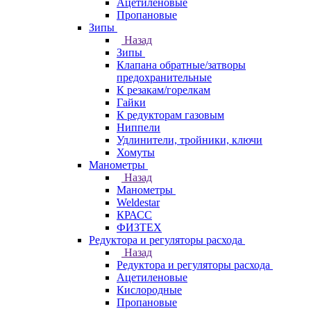
Ацетиленовые
Пропановые
Зипы
Назад
Зипы
Клапана обратные/затворы
предохранительные
К резакам/горелкам
Гайки
К редукторам газовым
Ниппели
Удлинители, тройники, ключи
Хомуты
Манометры
Назад
Манометры
Weldestar
КРАСС
ФИЗТЕХ
Редуктора и регуляторы расхода
Назад
Редуктора и регуляторы расхода
Ацетиленовые
Кислородные
Пропановые