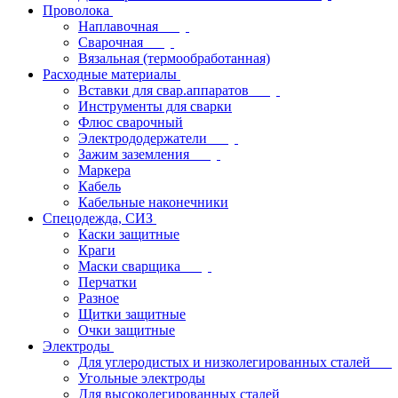
Проволока
Наплавочная
Сварочная
Вязальная (термообработанная)
Расходные материалы
Вставки для свар.аппаратов
Инструменты для сварки
Флюс сварочный
Электрододержатели
Зажим заземления
Маркера
Кабель
Кабельные наконечники
Спецодежда, СИЗ
Каски защитные
Краги
Маски сварщика
Перчатки
Разное
Щитки защитные
Очки защитные
Электроды
Для углеродистых и низколегированных сталей
Угольные электроды
Для высоколегированных сталей