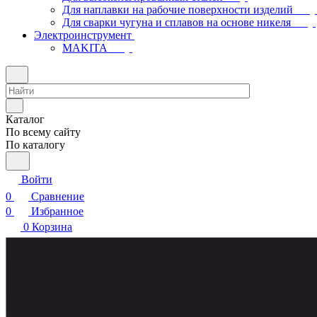
Для наплавки на рабочие поверхности изделий
Для сварки чугуна и сплавов на основе никеля
Электроинструмент
МAKITA
Каталог
По всему сайту
По каталогу
Войти
0
Сравнение
0
Избранное
0
Корзина