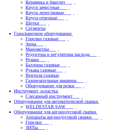
Керамика и бакелит
Круги зачистные
Круги лепестковые
Круги отрезные
Щетки
Сегменты
Газосварочное оборудование
Горелки газовые
Зипы
Манометры
Редуктора и регуляторы расхода
Резаки
Баллоны газовые
Рукава газовые
Вентиля газовые
Газорезательные машины
Оборудование для резки
Инструмент, оснастка
Слесарный инструмент
Оборудование для автоматической сварки
WELDESTAR SAW
Оборудование для аргонодуговой сварки
Аппараты аргонодуговой сварки
Горелки
ЗИПы