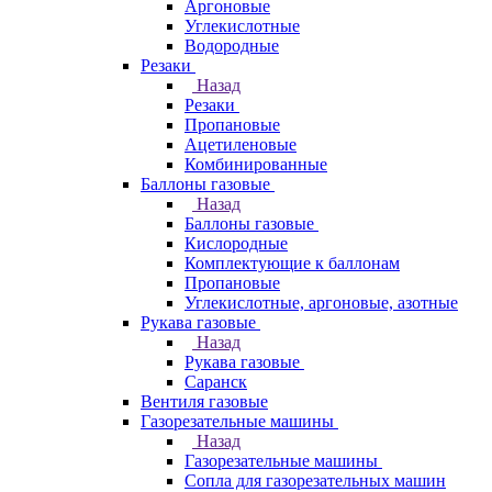
Аргоновые
Углекислотные
Водородные
Резаки
Назад
Резаки
Пропановые
Ацетиленовые
Комбинированные
Баллоны газовые
Назад
Баллоны газовые
Кислородные
Комплектующие к баллонам
Пропановые
Углекислотные, аргоновые, азотные
Рукава газовые
Назад
Рукава газовые
Саранск
Вентиля газовые
Газорезательные машины
Назад
Газорезательные машины
Сопла для газорезательных машин