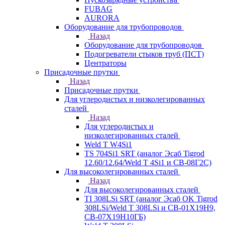
FUBAG
AURORA
Оборудование для трубопроводов
Назад
Оборудование для трубопроводов
Подогреватели стыков труб (ПСТ)
Центраторы
Присадочные прутки
Назад
Присадочные прутки
Для углеродистых и низколегированных
сталей
Назад
Для углеродистых и
низколегированных сталей
Weld T W4Si1
TS 704Si1 SRT (аналог Эсаб Tigrod
12.60/12.64/Weld T 4Si1 и СВ-08Г2С)
Для высоколегированных сталей
Назад
Для высоколегированных сталей
TI 308LSi SRT (аналог Эсаб OK Tigrod
308LSi/Weld T 308LSi и СВ-01Х19Н9,
СВ-07Х19Н10ГБ)