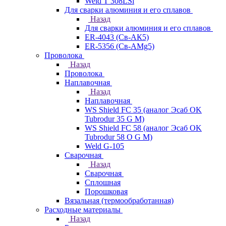
Weld T 308LSi
Для сварки алюминия и его сплавов
Назад
Для сварки алюминия и его сплавов
ER-4043 (Св-АК5)
ER-5356 (Св-АМg5)
Проволока
Назад
Проволока
Наплавочная
Назад
Наплавочная
WS Shield FC 35 (аналог Эсаб OK
Tubrodur 35 G M)
WS Shield FC 58 (аналог Эсаб OK
Tubrodur 58 O G M)
Weld G-105
Сварочная
Назад
Сварочная
Сплошная
Порошковая
Вязальная (термообработанная)
Расходные материалы
Назад