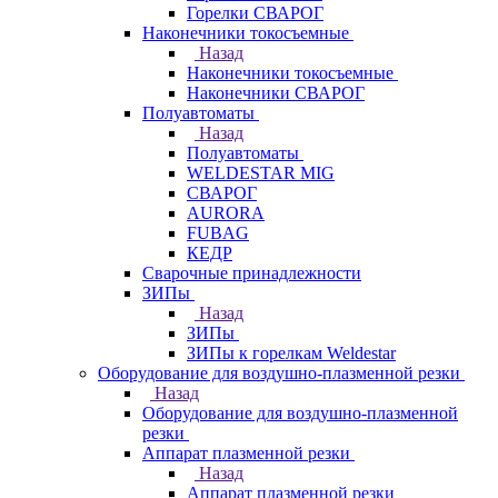
Горелки СВАРОГ
Наконечники токосъемные
Назад
Наконечники токосъемные
Наконечники СВАРОГ
Полуавтоматы
Назад
Полуавтоматы
WELDESTAR MIG
СВАРОГ
AURORA
FUBAG
КЕДР
Сварочные принадлежности
ЗИПы
Назад
ЗИПы
ЗИПы к горелкам Weldestar
Оборудование для воздушно-плазменной резки
Назад
Оборудование для воздушно-плазменной
резки
Аппарат плазменной резки
Назад
Аппарат плазменной резки