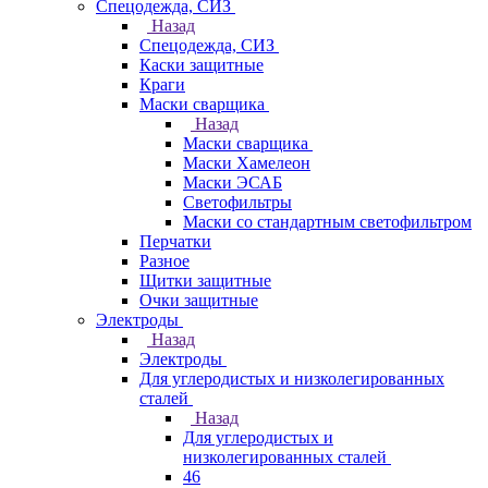
Спецодежда, СИЗ
Назад
Спецодежда, СИЗ
Каски защитные
Краги
Маски сварщика
Назад
Маски сварщика
Маски Хамелеон
Маски ЭСАБ
Светофильтры
Маски со стандартным светофильтром
Перчатки
Разное
Щитки защитные
Очки защитные
Электроды
Назад
Электроды
Для углеродистых и низколегированных
сталей
Назад
Для углеродистых и
низколегированных сталей
46