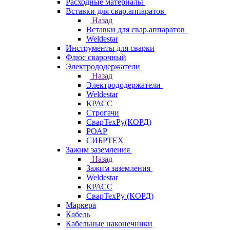
Расходные материалы
Вставки для свар.аппаратов
Назад
Вставки для свар.аппаратов
Weldestar
Инструменты для сварки
Флюс сварочный
Электрододержатели
Назад
Электрододержатели
Weldestar
КРАСС
Строгачи
СварТехРу(КОРД)
РОАР
СИБРТЕХ
Зажим заземления
Назад
Зажим заземления
Weldestar
КРАСС
СварТехРу (КОРД)
Маркера
Кабель
Кабельные наконечники