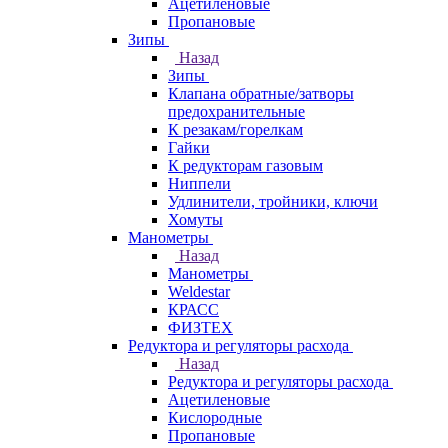
Ацетиленовые
Пропановые
Зипы
Назад
Зипы
Клапана обратные/затворы
предохранительные
К резакам/горелкам
Гайки
К редукторам газовым
Ниппели
Удлинители, тройники, ключи
Хомуты
Манометры
Назад
Манометры
Weldestar
КРАСС
ФИЗТЕХ
Редуктора и регуляторы расхода
Назад
Редуктора и регуляторы расхода
Ацетиленовые
Кислородные
Пропановые