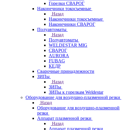
Горелки СВАРОГ
Наконечники токосъемные
Назад
Наконечники токосъемные
Наконечники СВАРОГ
Полуавтоматы
Назад
Полуавтоматы
WELDESTAR MIG
СВАРОГ
AURORA
FUBAG
КЕДР
Сварочные принадлежности
ЗИПы
Назад
ЗИПы
ЗИПы к горелкам Weldestar
Оборудование для воздушно-плазменной резки
Назад
Оборудование для воздушно-плазменной
резки
Аппарат плазменной резки
Назад
Аппарат плазменной резки