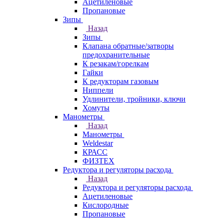
Ацетиленовые
Пропановые
Зипы
Назад
Зипы
Клапана обратные/затворы
предохранительные
К резакам/горелкам
Гайки
К редукторам газовым
Ниппели
Удлинители, тройники, ключи
Хомуты
Манометры
Назад
Манометры
Weldestar
КРАСС
ФИЗТЕХ
Редуктора и регуляторы расхода
Назад
Редуктора и регуляторы расхода
Ацетиленовые
Кислородные
Пропановые