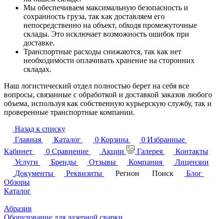
Мы обеспечиваем максимальную безопасность и
сохранность груза, так как доставляем его
непосредственно на объект, обходя промежуточные
склады. Это исключает возможность ошибок при
доставке.
Транспортные расходы снижаются, так как нет
необходимости оплачивать хранение на сторонних
складах.
Наш логистический отдел полностью берет на себя все
вопросы, связанные с обработкой и доставкой заказов любого
объема, используя как собственную курьерскую службу, так и
проверенные транспортные компании.
Назад к списку
Главная
Каталог
0
Корзина
0
Избранные
Кабинет
0
Сравнение
Акции
Галерея
Контакты
Услуги
Бренды
Отзывы
Компания
Лицензии
Документы
Реквизиты
Регион
Поиск
Блог
Обзоры
Каталог
Абразив
Оборудование для лазерной сварки