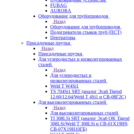
FUBAG
AURORA
Оборудование для трубопроводов
Назад
Оборудование для трубопроводов
Подогреватели стыков труб (ПСТ)
Центраторы
Присадочные прутки
Назад
Присадочные прутки
Для углеродистых и низколегированных
сталей
Назад
Для углеродистых и
низколегированных сталей
Weld T W4Si1
TS 704Si1 SRT (аналог Эсаб Tigrod
12.60/12.64/Weld T 4Si1 и СВ-08Г2С)
Для высоколегированных сталей
Назад
Для высоколегированных сталей
TI 308LSi SRT (аналог Эсаб OK Tigrod
308LSi/Weld T 308LSi и СВ-01Х19Н9,
СВ-07Х19Н10ГБ)