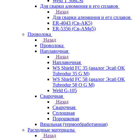
Weld T 308LSi
Для сварки алюминия и его сплавов
Назад
Для сварки алюминия и его сплавов
ER-4043 (Св-АК5)
ER-5356 (Св-АМg5)
Проволока
Назад
Проволока
Наплавочная
Назад
Наплавочная
WS Shield FC 35 (аналог Эсаб OK
Tubrodur 35 G M)
WS Shield FC 58 (аналог Эсаб OK
Tubrodur 58 O G M)
Weld G-105
Сварочная
Назад
Сварочная
Сплошная
Порошковая
Вязальная (термообработанная)
Расходные материалы
Назад