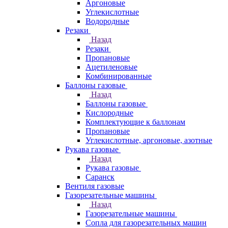
Аргоновые
Углекислотные
Водородные
Резаки
Назад
Резаки
Пропановые
Ацетиленовые
Комбинированные
Баллоны газовые
Назад
Баллоны газовые
Кислородные
Комплектующие к баллонам
Пропановые
Углекислотные, аргоновые, азотные
Рукава газовые
Назад
Рукава газовые
Саранск
Вентиля газовые
Газорезательные машины
Назад
Газорезательные машины
Сопла для газорезательных машин