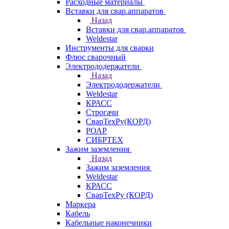
Расходные материалы
Вставки для свар.аппаратов
Назад
Вставки для свар.аппаратов
Weldestar
Инструменты для сварки
Флюс сварочный
Электрододержатели
Назад
Электрододержатели
Weldestar
КРАСС
Строгачи
СварТехРу(КОРД)
РОАР
СИБРТЕХ
Зажим заземления
Назад
Зажим заземления
Weldestar
КРАСС
СварТехРу (КОРД)
Маркера
Кабель
Кабельные наконечники